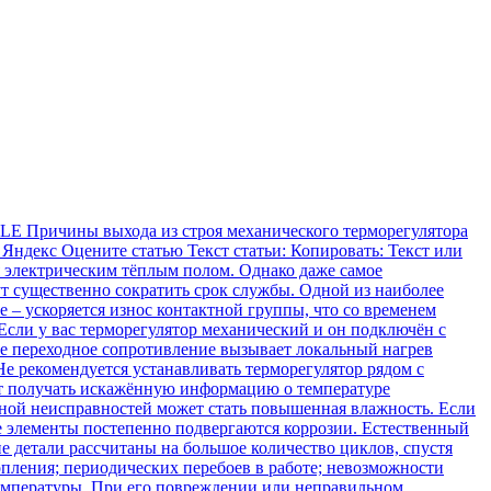
TLE Причины выхода из строя механического терморегулятора
ия Яндекс Оцените статью Текст статьи: Копировать: Текст или
 электрическим тёплым полом. Однако даже самое
т существенно сократить срок службы. Одной из наиболее
 – ускоряется износ контактной группы, что со временем
Если у вас терморегулятор механический и он подключён с
е переходное сопротивление вызывает локальный нагрев
е рекомендуется устанавливать терморегулятор рядом с
ет получать искажённую информацию о температуре
ной неисправностей может стать повышенная влажность. Если
е элементы постепенно подвергаются коррозии. Естественный
 детали рассчитаны на большое количество циклов, спустя
опления; периодических перебоев в работе; невозможности
температуры. При его повреждении или неправильном