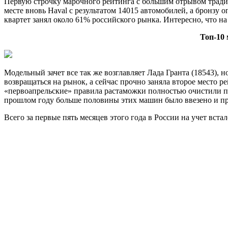
Первую строчку марочного рейтинга с большим отрывом традиц
месте вновь Haval с результатом 14015 автомобилей, а бронзу о
квартет занял около 61% российского рынка. Интересно, что на
Топ-10 
Модельный зачет все так же возглавляет Лада Гранта (18543), н
возвращаться на рынок, а сейчас прочно заняла второе место 
«первоапрельские» правила растаможки полностью очистили пер
прошлом году больше половины этих машин было ввезено и пр
Всего за первые пять месяцев этого года в России на учет вста