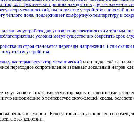
улятор, хотя фактически причина находится в другом элементе с
егулятор механический, вы получаете устройство с простой и 
оту тёплого пола, поддерживает комфортную температуру и сохр
 надежных устройств для управления электрическим тёплым пол
неблагоприятные условия могут существенно сократить срок сл
йства из строя становятся перепады напряжения. Если скачки в
ному отказу устройства.
сли у вас
терморегулятор механический
и он подключён с наруш
ное переходное сопротивление вызывает локальный нагрев клем
уется устанавливать терморегулятор рядом с радиаторами отопл
ажённую информацию о температуре окружающей среды, вследстви
овышенная влажность. Если устройство установлено в помещени
двергаются коррозии.