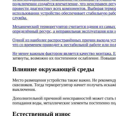
подключении создаётся впечатление, что неисправен рег
провести диагностику всех компонентов. Выбирая термор
использовании устройство обеспечивает стабильную раб
службы.
Механический терморегулятор считается одним из самых
определённый ресурс, а неправильная эксплуатация или 
Одной из наиболее распространённых причин выхода устро
что со временем приводит к нестабильной работе или пол
Не менее важным фактором является качество монтажа. Е
затянуты, возможно их постепенное ослабление. Повышен
Влияние окружающей среды
Место размещения устройства также важно. Не рекоменд
сквозняков. Тогда терморегулятор начнет получать иск
выключения.
Дополнительной причиной неисправностей может стать п
попадания воды, металлические элементы постепенно по
Естественный износ