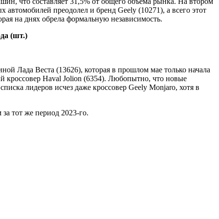
ин, что составляет 31,5% от общего объема рынка. На втором
х автомобилей преодолел и бренд Geely (10271), а всего этот
торая на днях обрела формальную независимость.
да (шт.)
виной Лада Веста (13626), которая в прошлом мае только начала
й кроссовер Haval Jolion (6354). Любопытно, что новые
иска лидеров исчез даже кроссовер Geely Monjaro, хотя в
 за тот же период 2023-го.