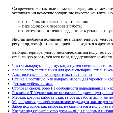
Со временем контактные элементы подвергаются механич
эксплуатации возможно ухудшение качества контакта. Обы
нестабильного включения отопления;
периодических перебоев в работе;
невозможности точно поддерживать установленную
Иногда проблемы возникают не в самом терморегуляторе,
регулятор, хотя фактически причина находится в другом
Выбирая терморегулятор механический, вы получаете ус
стабильную работу тёплого пола, поддерживает комфорт
Чистка аквариума на дому: когда нужен специалист и что
Как выбрать светильники для дома: сценарии, стиль и ко
Алмазное сверление в строительстве: нюансы
Стенка в гостиную: как выбрать мебель для удобной и к
Детская мебель на заказ
Столовая свекла Боро F1 особенности выращивания и ха
Реклама в Telegram: как не потратить бюджет впустую и 
Мебель, которая работает: как выбрать, заботиться и не п
Мероприятия для арбитражников: куда идти, как подготов
Забор под ключ: как выбрать, не ошибиться и получить и
Кредит под строительство дома — виды программ и срав