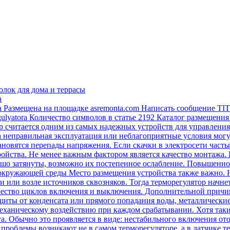
олок для дома и террасы
а
а Размещена на площадке asremonta.com Написать сообщение TI
regulyatora Количество символов в статье 2192 Каталог размещен
 считается одним из самых надежных устройств для управления
а неправильная эксплуатация или неблагоприятные условия могу
новятся перепады напряжения. Если скачки в электросети частые
ройства. Не менее важным фактором является качество монтажа. 
шо затянуты, возможно их постепенное ослабление. Повышенно
 окружающей среды Место размещения устройства также важно. Н
 или возле источников сквозняков. Тогда терморегулятор начн
чество циклов включения и выключения. Дополнительной причи
ащиты от конденсата или прямого попадания воды, металлически
еханическому воздействию при каждом срабатывании. Хотя такие
а. Обычно это проявляется в виде: нестабильного включения от
 проблемы возникают не в самом терморегуляторе, а в датчике 