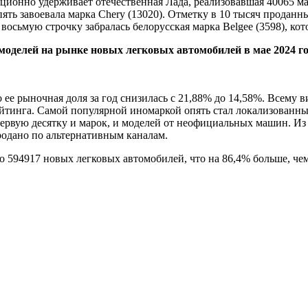
ионно удерживает отечественная Лада, реализовавшая 40065 маш
пять завоевала марка Chery (13020). Отметку в 10 тысяч проданны
 восьмую строчку забралась белорусская марка Belgee (3598), ко
моделей на рынке новых легковых автомобилей в мае 2024 го
о ее рыночная доля за год снизилась с 21,88% до 14,58%. Всему 
рейтинга. Самой популярной иномаркой опять стал локализованны
вую десятку и марок, и моделей от неофициальных машин. Из сп
одано по альтернативным каналам.
ло 594917 новых легковых автомобилей, что на 86,4% больше, чем