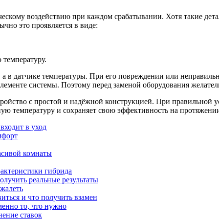
ескому воздействию при каждом срабатывании. Хотя такие детал
чно это проявляется в виде:
 температуру.
 а в датчике температуры. При его повреждении или неправиль
 элементе системы. Поэтому перед заменой оборудования желател
тройство с простой и надёжной конструкцией. При правильной у
ную температуру и сохраняет свою эффективность на протяжени
 входит в уход
мфорт
расивой комнаты
рактеристики гибрида
получить реальные результаты
ожалеть
иться и что получить взамен
менно то, что нужно
нение ставок