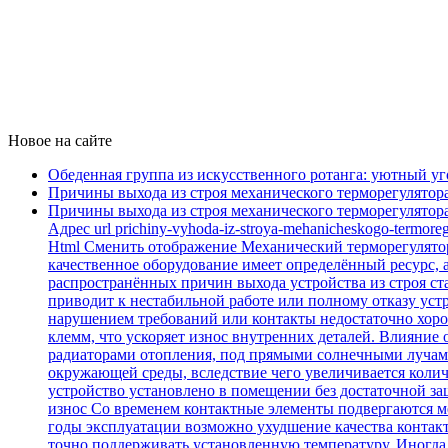
Новое на сайте
Обеденная группа из искусственного ротанга: уютный уг
Причины выхода из строя механического терморегулятор
Причины выхода из строя механического терморегулятор
Адрес url prichiny-vyhoda-iz-stroya-mehanicheskogo-termo
Html Cменить отображение Механический терморегулятор
качественное оборудование имеет определённый ресурс, 
распространённых причин выхода устройства из строя ста
приводит к нестабильной работе или полному отказу уст
нарушением требований или контакты недостаточно хоро
клемм, что ускоряет износ внутренних деталей. Влияние
радиаторами отопления, под прямыми солнечными лучами
окружающей среды, вследствие чего увеличивается коли
устройство установлено в помещении без достаточной з
износ Со временем контактные элементы подвергаются м
годы эксплуатации возможно ухудшение качества контакт
точно поддерживать установленную температуру. Иногда