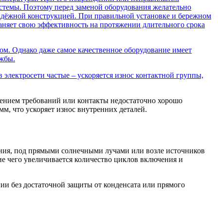
истемы. Поэтому перед заменой оборудования желательно
надёжной конструкцией. При правильной установке и бережном
аняет свою эффективность на протяжении длительного срока
ом. Однако даже самое качественное оборудование имеет
ужбы.
 электросети частые – ускоряется износ контактной группы,
ением требований или контакты недостаточно хорошо
м, что ускоряет износ внутренних деталей.
ения, под прямыми солнечными лучами или возле источников
е чего увеличивается количество циклов включения и
и без достаточной защиты от конденсата или прямого