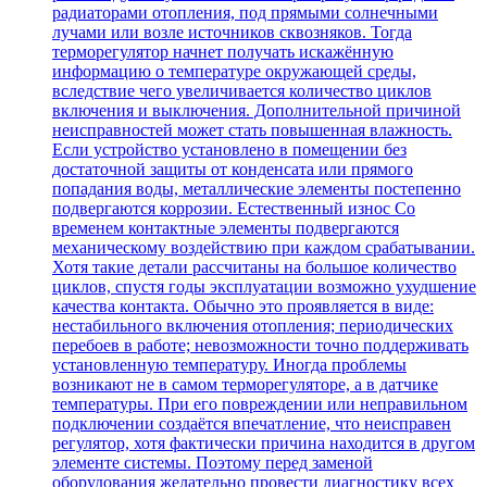
радиаторами отопления, под прямыми солнечными
лучами или возле источников сквозняков. Тогда
терморегулятор начнет получать искажённую
информацию о температуре окружающей среды,
вследствие чего увеличивается количество циклов
включения и выключения. Дополнительной причиной
неисправностей может стать повышенная влажность.
Если устройство установлено в помещении без
достаточной защиты от конденсата или прямого
попадания воды, металлические элементы постепенно
подвергаются коррозии. Естественный износ Со
временем контактные элементы подвергаются
механическому воздействию при каждом срабатывании.
Хотя такие детали рассчитаны на большое количество
циклов, спустя годы эксплуатации возможно ухудшение
качества контакта. Обычно это проявляется в виде:
нестабильного включения отопления; периодических
перебоев в работе; невозможности точно поддерживать
установленную температуру. Иногда проблемы
возникают не в самом терморегуляторе, а в датчике
температуры. При его повреждении или неправильном
подключении создаётся впечатление, что неисправен
регулятор, хотя фактически причина находится в другом
элементе системы. Поэтому перед заменой
оборудования желательно провести диагностику всех