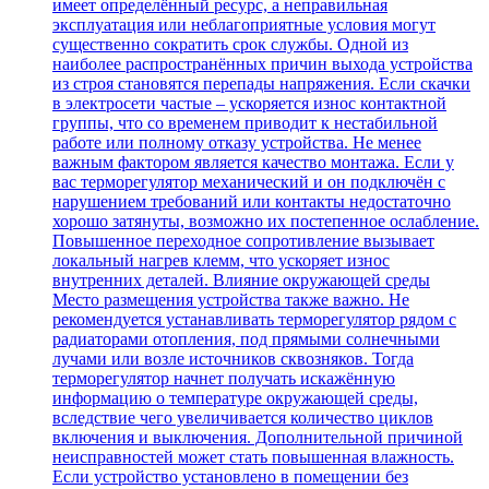
имеет определённый ресурс, а неправильная
эксплуатация или неблагоприятные условия могут
существенно сократить срок службы. Одной из
наиболее распространённых причин выхода устройства
из строя становятся перепады напряжения. Если скачки
в электросети частые – ускоряется износ контактной
группы, что со временем приводит к нестабильной
работе или полному отказу устройства. Не менее
важным фактором является качество монтажа. Если у
вас терморегулятор механический и он подключён с
нарушением требований или контакты недостаточно
хорошо затянуты, возможно их постепенное ослабление.
Повышенное переходное сопротивление вызывает
локальный нагрев клемм, что ускоряет износ
внутренних деталей. Влияние окружающей среды
Место размещения устройства также важно. Не
рекомендуется устанавливать терморегулятор рядом с
радиаторами отопления, под прямыми солнечными
лучами или возле источников сквозняков. Тогда
терморегулятор начнет получать искажённую
информацию о температуре окружающей среды,
вследствие чего увеличивается количество циклов
включения и выключения. Дополнительной причиной
неисправностей может стать повышенная влажность.
Если устройство установлено в помещении без