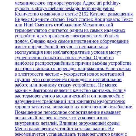
механического терморегулятора Адрес url prichiny-
vyhoda-iz-stroya-mehanicheskogo-termoregulyatora
Количество символов в статье 2192 Каталог размещения
Яндекс Оцените статью Текст статьи: Копировать: Текст
или Html Cменить отображение Механический
терморегулятор считается одним из самых надежных
устройств для управления электрическим тёплым
полом. Однако даже самое качественное оборудование
имеет определённый ресурс, а неправильная
эксплуатация или неблагоприятные условия могут
существенно сократить срок службы. Одной из
наиболее распространённых причин выхода устройства
из строя становятся перепады напряжения. Если скачки
в электросети частые – ускоряется износ контактной
группы, что со временем приводит к нестабильной
работе или полному отказу устройства. Не менее
важным фактором является качество монтажа. Если у
вас терморегулятор механический и он подключён с
нарушением требований или контакты недостаточно
хорошо затянуты, возможно их постепенное ослабление.
Повышенное переходное сопротивление вызывает
локальный нагрев клемм, что ускоряет износ
внутренних деталей. Влияние окружающей среды
Место размещения устройства также важно. Не
рекомендуется устанавливать терморегулятор рядом с