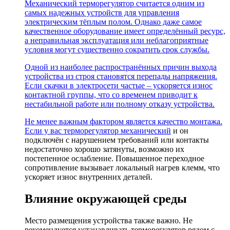
Механический терморегулятор считается одним из
самых надежных устройств для управления
электрическим тёплым полом. Однако даже самое
качественное оборудование имеет определённый ресурс,
а неправильная эксплуатация или неблагоприятные
условия могут существенно сократить срок службы.
Одной из наиболее распространённых причин выхода
устройства из строя становятся перепады напряжения.
Если скачки в электросети частые – ускоряется износ
контактной группы, что со временем приводит к
нестабильной работе или полному отказу устройства.
Не менее важным фактором является качество монтажа.
Если у вас
терморегулятор механический
и он
подключён с нарушением требований или контакты
недостаточно хорошо затянуты, возможно их
постепенное ослабление. Повышенное переходное
сопротивление вызывает локальный нагрев клемм, что
ускоряет износ внутренних деталей.
Влияние окружающей среды
Место размещения устройства также важно. Не
рекомендуется устанавливать терморегулятор рядом с