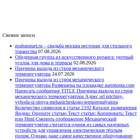
Свежие записи
zeabanquet.ru – свадьба москва ресторан для стильного
торжества
07.08.2026
Обеденная группа из искусственного ротанга: уютный
уголок для дома и террасы
02.08.2026
Причины выхода из строя механического
терморегулятора
24.07.2026
Причины выхода из строя механического
терморегулятора Размещена на площадке asremonta.com
Написать сообщение TITLE Причины выхода из строя
механического терморегулятора Адрес url prichiny-
vyhoda-iz-stroya-mehanicheskogo-termoregulyatora
Количество символов в статье 2192 Каталог размещения
Яндекс Оцените статью Текст статьи: Копировать: Текст
или Html Cменить отображение Механический
терморегулятор считается одним из самых надежных
устройств для управления электрическим тёплым
полом. Однако даже самое качественное оборудование