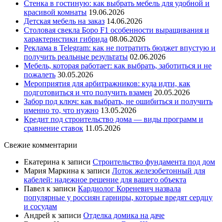
Стенка в гостиную: как выбрать мебель для удобной и
красивой комнаты
19.06.2026
Детская мебель на заказ
14.06.2026
Столовая свекла Боро F1 особенности выращивания и
характеристики гибрида
08.06.2026
Реклама в Telegram: как не потратить бюджет впустую и
получить реальные результаты
02.06.2026
Мебель, которая работает: как выбрать, заботиться и не
пожалеть
30.05.2026
Мероприятия для арбитражников: куда идти, как
подготовиться и что получить взамен
20.05.2026
Забор под ключ: как выбрать, не ошибиться и получить
именно то, что нужно
13.05.2026
Кредит под строительство дома — виды программ и
сравнение ставок
11.05.2026
Свежие комментарии
Екатерина
к записи
Строительство фундамента под дом
Мария Маркина
к записи
Лоток железобетонный для
кабелей: надежное решение для вашего объекта
Павел
к записи
Кардиолог Кореневич назвала
популярные у россиян гарниры, которые вредят сердцу
и сосудам
Андрей
к записи
Отделка домика на даче