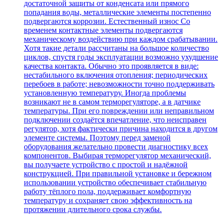
достаточной защиты от конденсата или прямого
попадания воды, металлические элементы постепенно
подвергаются коррозии. Естественный износ Со
временем контактные элементы подвергаются
механическому воздействию при каждом срабатывании.
Хотя такие детали рассчитаны на большое количество
циклов, спустя годы эксплуатации возможно ухудшение
качества контакта. Обычно это проявляется в виде:
нестабильного включения отопления; периодических
перебоев в работе; невозможности точно поддерживать
установленную температуру. Иногда проблемы
возникают не в самом терморегуляторе, а в датчике
температуры. При его повреждении или неправильном
подключении создаётся впечатление, что неисправен
регулятор, хотя фактически причина находится в другом
элементе системы. Поэтому перед заменой
оборудования желательно провести диагностику всех
компонентов. Выбирая терморегулятор механический,
вы получаете устройство с простой и надёжной
конструкцией. При правильной установке и бережном
использовании устройство обеспечивает стабильную
работу тёплого пола, поддерживает комфортную
температуру и сохраняет свою эффективность на
протяжении длительного срока службы.