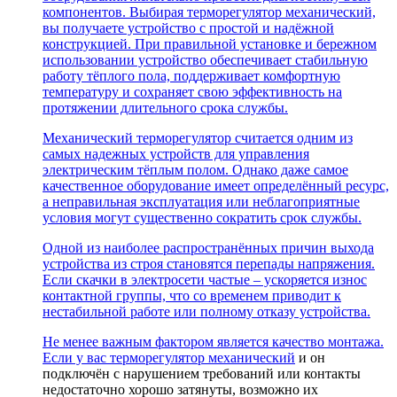
компонентов. Выбирая терморегулятор механический,
вы получаете устройство с простой и надёжной
конструкцией. При правильной установке и бережном
использовании устройство обеспечивает стабильную
работу тёплого пола, поддерживает комфортную
температуру и сохраняет свою эффективность на
протяжении длительного срока службы.
Механический терморегулятор считается одним из
самых надежных устройств для управления
электрическим тёплым полом. Однако даже самое
качественное оборудование имеет определённый ресурс,
а неправильная эксплуатация или неблагоприятные
условия могут существенно сократить срок службы.
Одной из наиболее распространённых причин выхода
устройства из строя становятся перепады напряжения.
Если скачки в электросети частые – ускоряется износ
контактной группы, что со временем приводит к
нестабильной работе или полному отказу устройства.
Не менее важным фактором является качество монтажа.
Если у вас
терморегулятор механический
и он
подключён с нарушением требований или контакты
недостаточно хорошо затянуты, возможно их