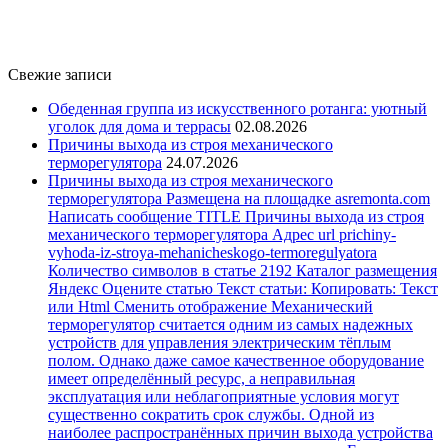
Свежие записи
Обеденная группа из искусственного ротанга: уютный
уголок для дома и террасы
02.08.2026
Причины выхода из строя механического
терморегулятора
24.07.2026
Причины выхода из строя механического
терморегулятора Размещена на площадке asremonta.com
Написать сообщение TITLE Причины выхода из строя
механического терморегулятора Адрес url prichiny-
vyhoda-iz-stroya-mehanicheskogo-termoregulyatora
Количество символов в статье 2192 Каталог размещения
Яндекс Оцените статью Текст статьи: Копировать: Текст
или Html Cменить отображение Механический
терморегулятор считается одним из самых надежных
устройств для управления электрическим тёплым
полом. Однако даже самое качественное оборудование
имеет определённый ресурс, а неправильная
эксплуатация или неблагоприятные условия могут
существенно сократить срок службы. Одной из
наиболее распространённых причин выхода устройства