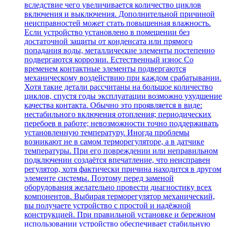
вследствие чего увеличивается количество циклов
включения и выключения. Дополнительной причиной
неисправностей может стать повышенная влажность.
Если устройство установлено в помещении без
достаточной защиты от конденсата или прямого
попадания воды, металлические элементы постепенно
подвергаются коррозии. Естественный износ Со
временем контактные элементы подвергаются
механическому воздействию при каждом срабатывании.
Хотя такие детали рассчитаны на большое количество
циклов, спустя годы эксплуатации возможно ухудшение
качества контакта. Обычно это проявляется в виде:
нестабильного включения отопления; периодических
перебоев в работе; невозможности точно поддерживать
установленную температуру. Иногда проблемы
возникают не в самом терморегуляторе, а в датчике
температуры. При его повреждении или неправильном
подключении создаётся впечатление, что неисправен
регулятор, хотя фактически причина находится в другом
элементе системы. Поэтому перед заменой
оборудования желательно провести диагностику всех
компонентов. Выбирая терморегулятор механический,
вы получаете устройство с простой и надёжной
конструкцией. При правильной установке и бережном
использовании устройство обеспечивает стабильную