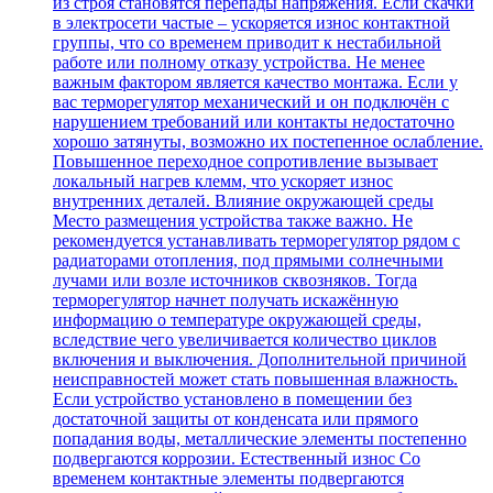
из строя становятся перепады напряжения. Если скачки
в электросети частые – ускоряется износ контактной
группы, что со временем приводит к нестабильной
работе или полному отказу устройства. Не менее
важным фактором является качество монтажа. Если у
вас терморегулятор механический и он подключён с
нарушением требований или контакты недостаточно
хорошо затянуты, возможно их постепенное ослабление.
Повышенное переходное сопротивление вызывает
локальный нагрев клемм, что ускоряет износ
внутренних деталей. Влияние окружающей среды
Место размещения устройства также важно. Не
рекомендуется устанавливать терморегулятор рядом с
радиаторами отопления, под прямыми солнечными
лучами или возле источников сквозняков. Тогда
терморегулятор начнет получать искажённую
информацию о температуре окружающей среды,
вследствие чего увеличивается количество циклов
включения и выключения. Дополнительной причиной
неисправностей может стать повышенная влажность.
Если устройство установлено в помещении без
достаточной защиты от конденсата или прямого
попадания воды, металлические элементы постепенно
подвергаются коррозии. Естественный износ Со
временем контактные элементы подвергаются