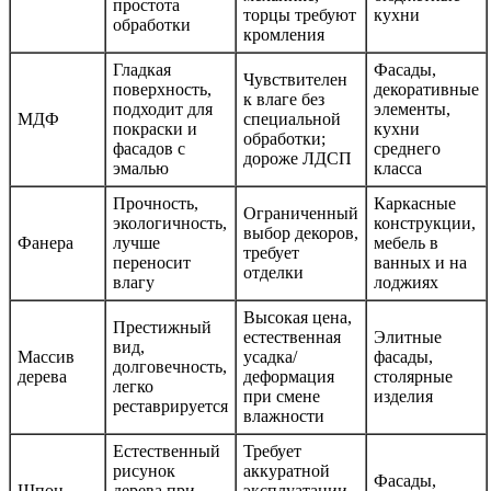
простота
торцы требуют
кухни
обработки
кромления
Гладкая
Фасады,
Чувствителен
поверхность,
декоративные
к влаге без
подходит для
элементы,
МДФ
специальной
покраски и
кухни
обработки;
фасадов с
среднего
дороже ЛДСП
эмалью
класса
Прочность,
Каркасные
Ограниченный
экологичность,
конструкции,
выбор декоров,
Фанера
лучше
мебель в
требует
переносит
ванных и на
отделки
влагу
лоджиях
Высокая цена,
Престижный
естественная
Элитные
вид,
Массив
усадка/
фасады,
долговечность,
дерева
деформация
столярные
легко
при смене
изделия
реставрируется
влажности
Естественный
Требует
рисунок
аккуратной
Фасады,
Шпон
дерева при
эксплуатации,