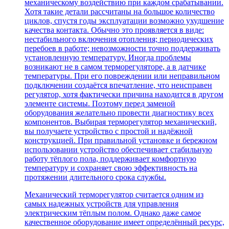
механическому воздействию при каждом срабатывании.
Хотя такие детали рассчитаны на большое количество
циклов, спустя годы эксплуатации возможно ухудшение
качества контакта. Обычно это проявляется в виде:
нестабильного включения отопления; периодических
перебоев в работе; невозможности точно поддерживать
установленную температуру. Иногда проблемы
возникают не в самом терморегуляторе, а в датчике
температуры. При его повреждении или неправильном
подключении создаётся впечатление, что неисправен
регулятор, хотя фактически причина находится в другом
элементе системы. Поэтому перед заменой
оборудования желательно провести диагностику всех
компонентов. Выбирая терморегулятор механический,
вы получаете устройство с простой и надёжной
конструкцией. При правильной установке и бережном
использовании устройство обеспечивает стабильную
работу тёплого пола, поддерживает комфортную
температуру и сохраняет свою эффективность на
протяжении длительного срока службы.
Механический терморегулятор считается одним из
самых надежных устройств для управления
электрическим тёплым полом. Однако даже самое
качественное оборудование имеет определённый ресурс,