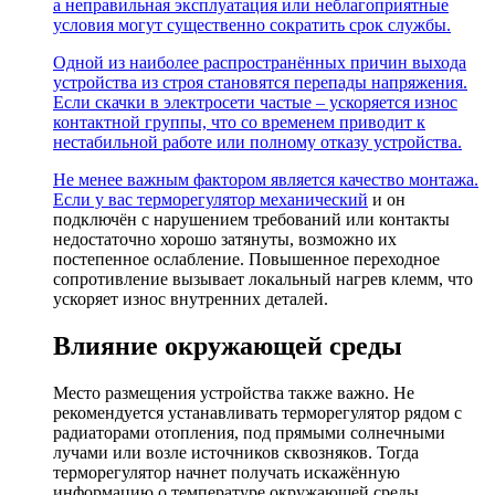
а неправильная эксплуатация или неблагоприятные
условия могут существенно сократить срок службы.
Одной из наиболее распространённых причин выхода
устройства из строя становятся перепады напряжения.
Если скачки в электросети частые – ускоряется износ
контактной группы, что со временем приводит к
нестабильной работе или полному отказу устройства.
Не менее важным фактором является качество монтажа.
Если у вас
терморегулятор механический
и он
подключён с нарушением требований или контакты
недостаточно хорошо затянуты, возможно их
постепенное ослабление. Повышенное переходное
сопротивление вызывает локальный нагрев клемм, что
ускоряет износ внутренних деталей.
Влияние окружающей среды
Место размещения устройства также важно. Не
рекомендуется устанавливать терморегулятор рядом с
радиаторами отопления, под прямыми солнечными
лучами или возле источников сквозняков. Тогда
терморегулятор начнет получать искажённую
информацию о температуре окружающей среды,