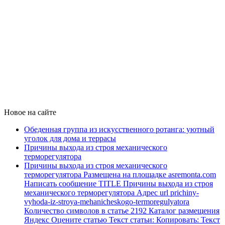
Новое на сайте
Обеденная группа из искусственного ротанга: уютный
уголок для дома и террасы
Причины выхода из строя механического
терморегулятора
Причины выхода из строя механического
терморегулятора Размещена на площадке asremonta.com
Написать сообщение TITLE Причины выхода из строя
механического терморегулятора Адрес url prichiny-
vyhoda-iz-stroya-mehanicheskogo-termoregulyatora
Количество символов в статье 2192 Каталог размещения
Яндекс Оцените статью Текст статьи: Копировать: Текст