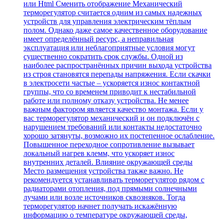
или Html Cменить отображение Механический
терморегулятор считается одним из самых надежных
устройств для управления электрическим тёплым
полом. Однако даже самое качественное оборудование
имеет определённый ресурс, а неправильная
эксплуатация или неблагоприятные условия могут
существенно сократить срок службы. Одной из
наиболее распространённых причин выхода устройства
из строя становятся перепады напряжения. Если скачки
в электросети частые – ускоряется износ контактной
группы, что со временем приводит к нестабильной
работе или полному отказу устройства. Не менее
важным фактором является качество монтажа. Если у
вас терморегулятор механический и он подключён с
нарушением требований или контакты недостаточно
хорошо затянуты, возможно их постепенное ослабление.
Повышенное переходное сопротивление вызывает
локальный нагрев клемм, что ускоряет износ
внутренних деталей. Влияние окружающей среды
Место размещения устройства также важно. Не
рекомендуется устанавливать терморегулятор рядом с
радиаторами отопления, под прямыми солнечными
лучами или возле источников сквозняков. Тогда
терморегулятор начнет получать искажённую
информацию о температуре окружающей среды,