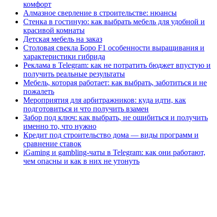
комфорт
Алмазное сверление в строительстве: нюансы
Стенка в гостиную: как выбрать мебель для удобной и
красивой комнаты
Детская мебель на заказ
Столовая свекла Боро F1 особенности выращивания и
характеристики гибрида
Реклама в Telegram: как не потратить бюджет впустую и
получить реальные результаты
Мебель, которая работает: как выбрать, заботиться и не
пожалеть
Мероприятия для арбитражников: куда идти, как
подготовиться и что получить взамен
Забор под ключ: как выбрать, не ошибиться и получить
именно то, что нужно
Кредит под строительство дома — виды программ и
сравнение ставок
iGaming и gambling-чаты в Telegram: как они работают,
чем опасны и как в них не утонуть