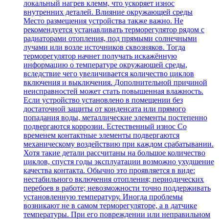
локальный нагрев клемм, что ускоряет износ
внутренних деталей. Влияние окружающей среды
Место размещения устройства также важно. Не
рекомендуется устанавливать терморегулятор рядом с
радиаторами отопления, под прямыми солнечными
лучами или возле источников сквозняков. Тогда
терморегулятор начнет получать искажённую
информацию о температуре окружающей среды,
вследствие чего увеличивается количество циклов
включения и выключения. Дополнительной причиной
неисправностей может стать повышенная влажность.
Если устройство установлено в помещении без
достаточной защиты от конденсата или прямого
попадания воды, металлические элементы постепенно
подвергаются коррозии. Естественный износ Со
временем контактные элементы подвергаются
механическому воздействию при каждом срабатывании.
Хотя такие детали рассчитаны на большое количество
циклов, спустя годы эксплуатации возможно ухудшение
качества контакта. Обычно это проявляется в виде:
нестабильного включения отопления; периодических
перебоев в работе; невозможности точно поддерживать
установленную температуру. Иногда проблемы
возникают не в самом терморегуляторе, а в датчике
температуры. При его повреждении или неправильном