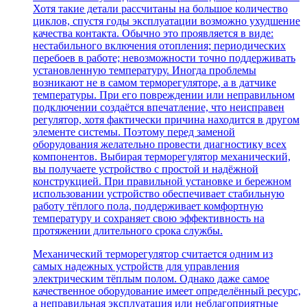
Хотя такие детали рассчитаны на большое количество
циклов, спустя годы эксплуатации возможно ухудшение
качества контакта. Обычно это проявляется в виде:
нестабильного включения отопления; периодических
перебоев в работе; невозможности точно поддерживать
установленную температуру. Иногда проблемы
возникают не в самом терморегуляторе, а в датчике
температуры. При его повреждении или неправильном
подключении создаётся впечатление, что неисправен
регулятор, хотя фактически причина находится в другом
элементе системы. Поэтому перед заменой
оборудования желательно провести диагностику всех
компонентов. Выбирая терморегулятор механический,
вы получаете устройство с простой и надёжной
конструкцией. При правильной установке и бережном
использовании устройство обеспечивает стабильную
работу тёплого пола, поддерживает комфортную
температуру и сохраняет свою эффективность на
протяжении длительного срока службы.
Механический терморегулятор считается одним из
самых надежных устройств для управления
электрическим тёплым полом. Однако даже самое
качественное оборудование имеет определённый ресурс,
а неправильная эксплуатация или неблагоприятные