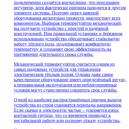
подключении создаётся впечатление, что неисправен
регулятор, хотя фактически причина находится в другом
элементе системы. Поэтому перед заменой
оборудования желательно провести диагностику всех
компонентов. Выбирая терморегулятор механический,
вы получаете устройство с простой и надёжной
конструкцией. При правильной установке и бережном
использовании устройство обеспечивает стабильную
работу тёплого пола, поддерживает комфортную
температуру и сохраняет свою эффективность на
протяжении длительного срока службы.
Механический терморегулятор считается одним из
самых надежных устройств для управления
электрическим тёплым полом. Однако даже самое
качественное оборудование имеет определённый ресурс,
а неправильная эксплуатация или неблагоприятные
условия могут существенно сократить срок службы.
Одной из наиболее распространённых причин выхода
устройства из строя становятся перепады напряжения.
Если скачки в электросети частые – ускоряется износ
контактной группы, что со временем приводит к
нестабильной работе или полному отказу устройства.