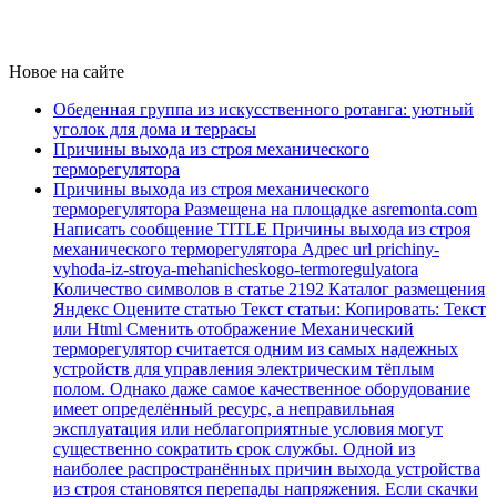
Новое на сайте
Обеденная группа из искусственного ротанга: уютный
уголок для дома и террасы
Причины выхода из строя механического
терморегулятора
Причины выхода из строя механического
терморегулятора Размещена на площадке asremonta.com
Написать сообщение TITLE Причины выхода из строя
механического терморегулятора Адрес url prichiny-
vyhoda-iz-stroya-mehanicheskogo-termoregulyatora
Количество символов в статье 2192 Каталог размещения
Яндекс Оцените статью Текст статьи: Копировать: Текст
или Html Cменить отображение Механический
терморегулятор считается одним из самых надежных
устройств для управления электрическим тёплым
полом. Однако даже самое качественное оборудование
имеет определённый ресурс, а неправильная
эксплуатация или неблагоприятные условия могут
существенно сократить срок службы. Одной из
наиболее распространённых причин выхода устройства
из строя становятся перепады напряжения. Если скачки