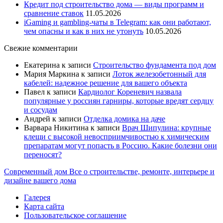
Кредит под строительство дома — виды программ и
сравнение ставок
11.05.2026
iGaming и gambling-чаты в Telegram: как они работают,
чем опасны и как в них не утонуть
10.05.2026
Свежие комментарии
Екатерина
к записи
Строительство фундамента под дом
Мария Маркина
к записи
Лоток железобетонный для
кабелей: надежное решение для вашего объекта
Павел
к записи
Кардиолог Кореневич назвала
популярные у россиян гарниры, которые вредят сердцу
и сосудам
Андрей
к записи
Отделка домика на даче
Варвара Никитина
к записи
Врач Шипулина: крупные
клещи с высокой невосприимчивостью к химическим
препаратам могут попасть в Россию. Какие болезни они
переносят?
Современный дом
Все о строительстве, ремонте, интерьере и
дизайне вашего дома
Галерея
Карта сайта
Пользовательское соглашение