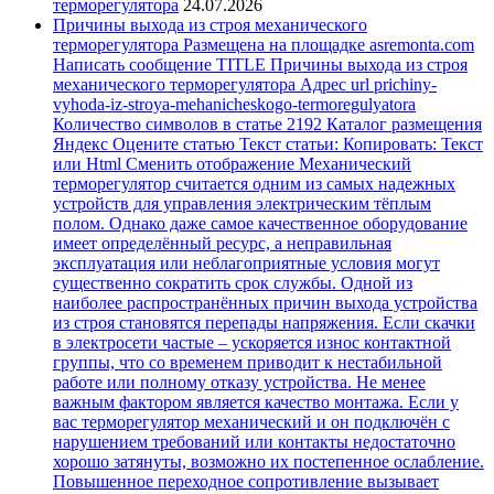
терморегулятора
24.07.2026
Причины выхода из строя механического
терморегулятора Размещена на площадке asremonta.com
Написать сообщение TITLE Причины выхода из строя
механического терморегулятора Адрес url prichiny-
vyhoda-iz-stroya-mehanicheskogo-termoregulyatora
Количество символов в статье 2192 Каталог размещения
Яндекс Оцените статью Текст статьи: Копировать: Текст
или Html Cменить отображение Механический
терморегулятор считается одним из самых надежных
устройств для управления электрическим тёплым
полом. Однако даже самое качественное оборудование
имеет определённый ресурс, а неправильная
эксплуатация или неблагоприятные условия могут
существенно сократить срок службы. Одной из
наиболее распространённых причин выхода устройства
из строя становятся перепады напряжения. Если скачки
в электросети частые – ускоряется износ контактной
группы, что со временем приводит к нестабильной
работе или полному отказу устройства. Не менее
важным фактором является качество монтажа. Если у
вас терморегулятор механический и он подключён с
нарушением требований или контакты недостаточно
хорошо затянуты, возможно их постепенное ослабление.
Повышенное переходное сопротивление вызывает