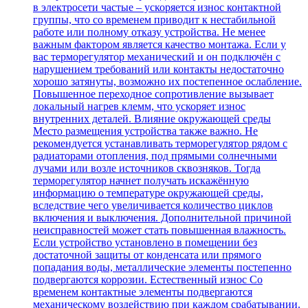
в электросети частые – ускоряется износ контактной
группы, что со временем приводит к нестабильной
работе или полному отказу устройства. Не менее
важным фактором является качество монтажа. Если у
вас терморегулятор механический и он подключён с
нарушением требований или контакты недостаточно
хорошо затянуты, возможно их постепенное ослабление.
Повышенное переходное сопротивление вызывает
локальный нагрев клемм, что ускоряет износ
внутренних деталей. Влияние окружающей среды
Место размещения устройства также важно. Не
рекомендуется устанавливать терморегулятор рядом с
радиаторами отопления, под прямыми солнечными
лучами или возле источников сквозняков. Тогда
терморегулятор начнет получать искажённую
информацию о температуре окружающей среды,
вследствие чего увеличивается количество циклов
включения и выключения. Дополнительной причиной
неисправностей может стать повышенная влажность.
Если устройство установлено в помещении без
достаточной защиты от конденсата или прямого
попадания воды, металлические элементы постепенно
подвергаются коррозии. Естественный износ Со
временем контактные элементы подвергаются
механическому воздействию при каждом срабатывании.