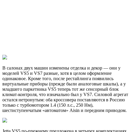
В салонах двух машин изменены отделка и декор — они у
моделей VS5 и VS7 разные, хотя в целом оформление
одинаковое. Кроме того, после рестайлинга появились
виртуальные приборы (прежде были аналоговые шкалы), а у
младшего паркетника VS5 теперь тот же сенсорный блок
климат-контроля, что изначально был у VS7. Силовой агрегат
остался нетронутым: оба кроссовера поставляются в Россию
только с турбомотором 1.4 (150 л.с., 250 Нм),
шестиступенчатым «автоматом» Aisin и передним приводом.
Jetta VS5 по-прежнему предложена в четырех комплектациях,