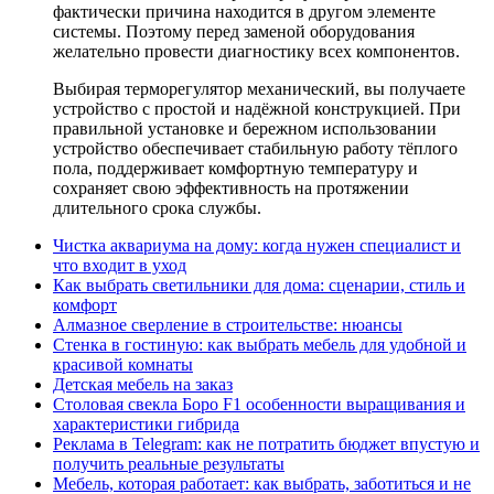
фактически причина находится в другом элементе
системы. Поэтому перед заменой оборудования
желательно провести диагностику всех компонентов.
Выбирая терморегулятор механический, вы получаете
устройство с простой и надёжной конструкцией. При
правильной установке и бережном использовании
устройство обеспечивает стабильную работу тёплого
пола, поддерживает комфортную температуру и
сохраняет свою эффективность на протяжении
длительного срока службы.
Чистка аквариума на дому: когда нужен специалист и
что входит в уход
Как выбрать светильники для дома: сценарии, стиль и
комфорт
Алмазное сверление в строительстве: нюансы
Стенка в гостиную: как выбрать мебель для удобной и
красивой комнаты
Детская мебель на заказ
Столовая свекла Боро F1 особенности выращивания и
характеристики гибрида
Реклама в Telegram: как не потратить бюджет впустую и
получить реальные результаты
Мебель, которая работает: как выбрать, заботиться и не