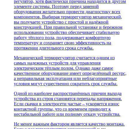
регулятор, хотя фактически причина находится в другом
элементе системы. Поэтому перед заменой
оборудования желательно провести диагностику всех
компонентов. Выбирая терморегулятор механический,
вы получаете устройство с простой и надёжной
конструкцией. При правильной установке и бережном
использовании устройство обеспечивает стабильную
работу тёплого пола, поддерживает комфортную
температуру и сохраняет свою эффективность на
протяжении длительного срока службы.
Механический терморегулятор считается одним из
самых надежных устройств для управления
электрическим тёплым полом. Однако даже самое
качественное оборудование имеет определённый ресурс,
а неправильная эксплуатация или неблагоприятные
условия могут существенно сократить срок службы.
Одной из наиболее распространённых причин выхода
устройства из строя становятся перепады напряжения.
Если скачки в электросети частые – ускоряется износ
контактной группы, что со временем приводит к
нестабильной работе или полному отказу устройства.
Не менее важным фактором является качество монтажа.