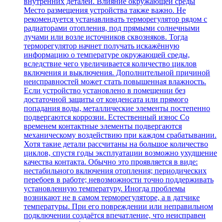
внутренних деталей. Влияние окружающей среды
Место размещения устройства также важно. Не
рекомендуется устанавливать терморегулятор рядом с
радиаторами отопления, под прямыми солнечными
лучами или возле источников сквозняков. Тогда
терморегулятор начнет получать искажённую
информацию о температуре окружающей среды,
вследствие чего увеличивается количество циклов
включения и выключения. Дополнительной причиной
неисправностей может стать повышенная влажность.
Если устройство установлено в помещении без
достаточной защиты от конденсата или прямого
попадания воды, металлические элементы постепенно
подвергаются коррозии. Естественный износ Со
временем контактные элементы подвергаются
механическому воздействию при каждом срабатывании.
Хотя такие детали рассчитаны на большое количество
циклов, спустя годы эксплуатации возможно ухудшение
качества контакта. Обычно это проявляется в виде:
нестабильного включения отопления; периодических
перебоев в работе; невозможности точно поддерживать
установленную температуру. Иногда проблемы
возникают не в самом терморегуляторе, а в датчике
температуры. При его повреждении или неправильном
подключении создаётся впечатление, что неисправен