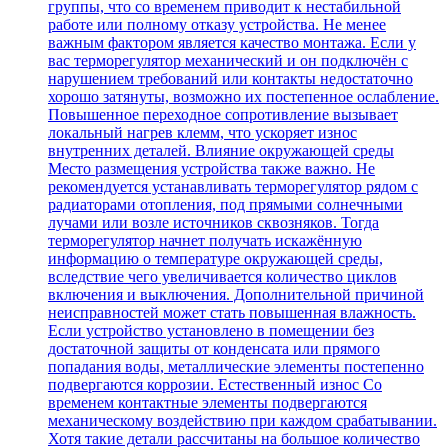
группы, что со временем приводит к нестабильной
работе или полному отказу устройства. Не менее
важным фактором является качество монтажа. Если у
вас терморегулятор механический и он подключён с
нарушением требований или контакты недостаточно
хорошо затянуты, возможно их постепенное ослабление.
Повышенное переходное сопротивление вызывает
локальный нагрев клемм, что ускоряет износ
внутренних деталей. Влияние окружающей среды
Место размещения устройства также важно. Не
рекомендуется устанавливать терморегулятор рядом с
радиаторами отопления, под прямыми солнечными
лучами или возле источников сквозняков. Тогда
терморегулятор начнет получать искажённую
информацию о температуре окружающей среды,
вследствие чего увеличивается количество циклов
включения и выключения. Дополнительной причиной
неисправностей может стать повышенная влажность.
Если устройство установлено в помещении без
достаточной защиты от конденсата или прямого
попадания воды, металлические элементы постепенно
подвергаются коррозии. Естественный износ Со
временем контактные элементы подвергаются
механическому воздействию при каждом срабатывании.
Хотя такие детали рассчитаны на большое количество