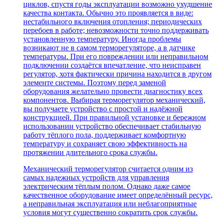
циклов, спустя годы эксплуатации возможно ухудшение
качества контакта. Обычно это проявляется в виде:
нестабильного включения отопления; периодических
перебоев в работе; невозможности точно поддерживать
установленную температуру. Иногда проблемы
возникают не в самом терморегуляторе, а в датчике
температуры. При его повреждении или неправильном
подключении создаётся впечатление, что неисправен
регулятор, хотя фактически причина находится в другом
элементе системы. Поэтому перед заменой
оборудования желательно провести диагностику всех
компонентов. Выбирая терморегулятор механический,
вы получаете устройство с простой и надёжной
конструкцией. При правильной установке и бережном
использовании устройство обеспечивает стабильную
работу тёплого пола, поддерживает комфортную
температуру и сохраняет свою эффективность на
протяжении длительного срока службы.
Механический терморегулятор считается одним из
самых надежных устройств для управления
электрическим тёплым полом. Однако даже самое
качественное оборудование имеет определённый ресурс,
а неправильная эксплуатация или неблагоприятные
условия могут существенно сократить срок службы.