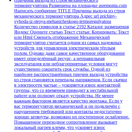
Причины выхода из строя механического
терморегулятора Размещена на площадке asremonta.com
Написать сообщение TITLE Причины выхода из строя
механического терморегулятора Адрес url prichiny-
vyhoda-iz-stroya-mehanicheskogo-termoregulyatora
Количество символов в статье 2192 Каталог размещения
Яндекс Оцените статью Текст статьи: Копировать: Текст
или Html Cменить отображение Механический
терморегулятор считается одним из самых надежных
устройств для управления электрическим тёплым
полом. Однако даже самое качественное оборудование
имеет определённый ресурс, а неправильная
эксплуатация или неблагоприятные условия могут
существенно сократить срок службы. Одной из
наиболее распространённых причин выхода устройства
из строя становятся перепады напряжения. Если скачки
в электросети частые – ускоряется износ контактной
группы, что со временем приводит к нестабильной
работе или полному отказу устройства. Не менее
важным фактором является качество монтажа. Если у
вас терморегулятор механический и он подключён с
нарушением требований или контакты недостаточно
хорошо затянуты, возможно их постепенное ослабление.
Повышенное переходное сопротивление вызывает
локальный нагрев клемм, что ускоряет износ