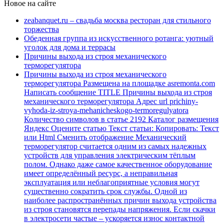
Новое на сайте
zeabanquet.ru – свадьба москва ресторан для стильного
торжества
Обеденная группа из искусственного ротанга: уютный
уголок для дома и террасы
Причины выхода из строя механического
терморегулятора
Причины выхода из строя механического
терморегулятора Размещена на площадке asremonta.com
Написать сообщение TITLE Причины выхода из строя
механического терморегулятора Адрес url prichiny-
vyhoda-iz-stroya-mehanicheskogo-termoregulyatora
Количество символов в статье 2192 Каталог размещения
Яндекс Оцените статью Текст статьи: Копировать: Текст
или Html Cменить отображение Механический
терморегулятор считается одним из самых надежных
устройств для управления электрическим тёплым
полом. Однако даже самое качественное оборудование
имеет определённый ресурс, а неправильная
эксплуатация или неблагоприятные условия могут
существенно сократить срок службы. Одной из
наиболее распространённых причин выхода устройства
из строя становятся перепады напряжения. Если скачки
в электросети частые – ускоряется износ контактной