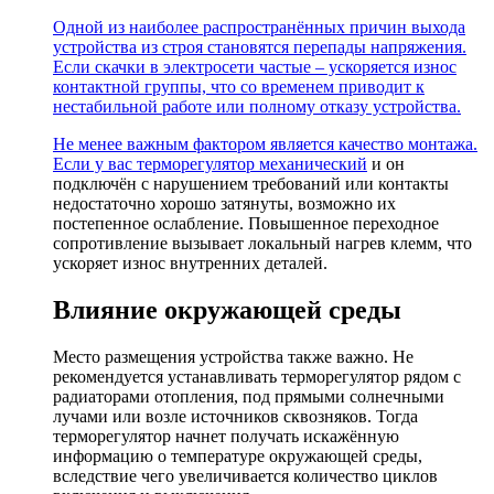
Одной из наиболее распространённых причин выхода
устройства из строя становятся перепады напряжения.
Если скачки в электросети частые – ускоряется износ
контактной группы, что со временем приводит к
нестабильной работе или полному отказу устройства.
Не менее важным фактором является качество монтажа.
Если у вас
терморегулятор механический
и он
подключён с нарушением требований или контакты
недостаточно хорошо затянуты, возможно их
постепенное ослабление. Повышенное переходное
сопротивление вызывает локальный нагрев клемм, что
ускоряет износ внутренних деталей.
Влияние окружающей среды
Место размещения устройства также важно. Не
рекомендуется устанавливать терморегулятор рядом с
радиаторами отопления, под прямыми солнечными
лучами или возле источников сквозняков. Тогда
терморегулятор начнет получать искажённую
информацию о температуре окружающей среды,
вследствие чего увеличивается количество циклов