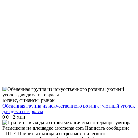
Бизнес, финансы, рынок
Обеденная группа из искусственного ротанга: уютный уголок
для дома и террасы
0
0
2 мин.