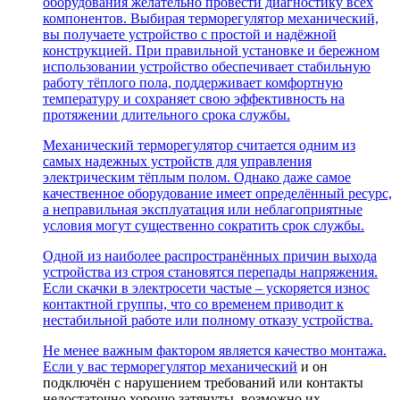
оборудования желательно провести диагностику всех
компонентов. Выбирая терморегулятор механический,
вы получаете устройство с простой и надёжной
конструкцией. При правильной установке и бережном
использовании устройство обеспечивает стабильную
работу тёплого пола, поддерживает комфортную
температуру и сохраняет свою эффективность на
протяжении длительного срока службы.
Механический терморегулятор считается одним из
самых надежных устройств для управления
электрическим тёплым полом. Однако даже самое
качественное оборудование имеет определённый ресурс,
а неправильная эксплуатация или неблагоприятные
условия могут существенно сократить срок службы.
Одной из наиболее распространённых причин выхода
устройства из строя становятся перепады напряжения.
Если скачки в электросети частые – ускоряется износ
контактной группы, что со временем приводит к
нестабильной работе или полному отказу устройства.
Не менее важным фактором является качество монтажа.
Если у вас
терморегулятор механический
и он
подключён с нарушением требований или контакты
недостаточно хорошо затянуты, возможно их