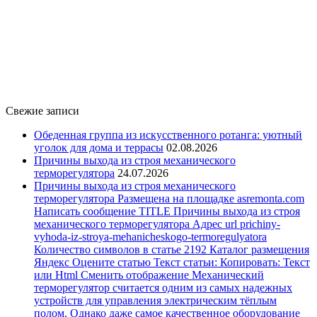
Свежие записи
Обеденная группа из искусственного ротанга: уютный
уголок для дома и террасы
02.08.2026
Причины выхода из строя механического
терморегулятора
24.07.2026
Причины выхода из строя механического
терморегулятора Размещена на площадке asremonta.com
Написать сообщение TITLE Причины выхода из строя
механического терморегулятора Адрес url prichiny-
vyhoda-iz-stroya-mehanicheskogo-termoregulyatora
Количество символов в статье 2192 Каталог размещения
Яндекс Оцените статью Текст статьи: Копировать: Текст
или Html Cменить отображение Механический
терморегулятор считается одним из самых надежных
устройств для управления электрическим тёплым
полом. Однако даже самое качественное оборудование