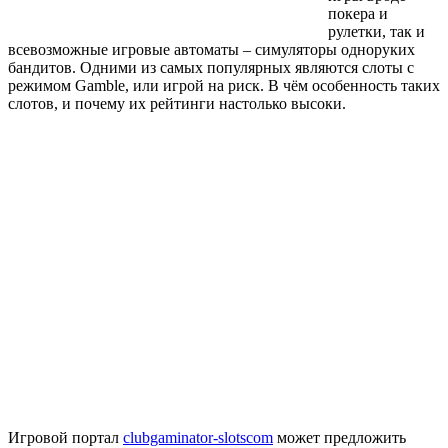
покера и
рулетки, так и
всевозможные игровые автоматы – симуляторы одноруких
бандитов. Одними из самых популярных являются слоты с
режимом Gamble, или игрой на риск. В чём особенность таких
слотов, и почему их рейтинги настолько высоки.
Игровой портал
clubgaminator-slotscom
может предложить