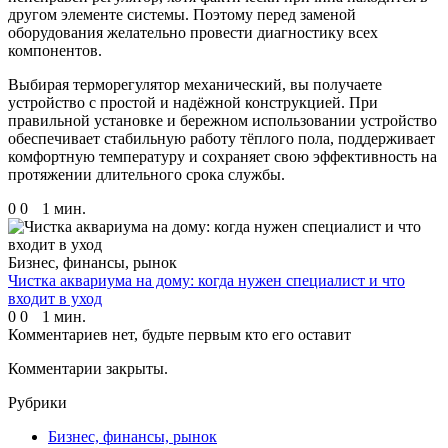
другом элементе системы. Поэтому перед заменой
оборудования желательно провести диагностику всех
компонентов.
Выбирая терморегулятор механический, вы получаете
устройство с простой и надёжной конструкцией. При
правильной установке и бережном использовании устройство
обеспечивает стабильную работу тёплого пола, поддерживает
комфортную температуру и сохраняет свою эффективность на
протяжении длительного срока службы.
0
0
1 мин.
Бизнес, финансы, рынок
Чистка аквариума на дому: когда нужен специалист и что
входит в уход
0
0
1 мин.
Комментариев нет, будьте первым кто его оставит
Комментарии закрыты.
Рубрики
Бизнес, финансы, рынок