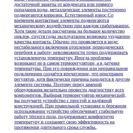
достаточной защиты от конденсата или прямого
попадания воды, металлические элементы постепенно
подвергаются коррозии. Естественный износ Со
временем контактные элементы подвергаются
механическому воздействию при каждом срабатывании.
Хотя такие детали рассчитаны на большое количество
циклов, спустя годы эксплуатации возможно ухудшение
качества контакта. Обычно это проявляется в виде:
нестабильного включения отопления; периодических
перебоев в работе; невозможности точно поддерживать
установленную температуру. Иногда проблемы
возникают не в самом терморегуляторе, а в датчике
температуры. При его повреждении или неправильном
подключении создаётся впечатление, что неисправен
регулятор, хотя фактически причина находится в другом
элементе системы. Поэтому перед заменой
оборудования желательно провести диагностику всех
компонентов. Выбирая терморегулятор механический,
вы получаете устройство с простой и надёжной
конструкцией. При правильной установке и бережном
использовании устройство обеспечивает стабильную
работу тёплого пола, поддерживает комфортную
температуру и сохраняет свою эффективность на
протяжении длительного срока службы.