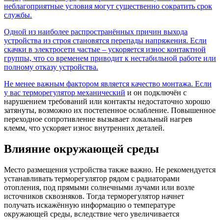
неблагоприятные условия могут существенно сократить срок
службы.
Одной из наиболее распространённых причин выхода
устройства из строя становятся перепады напряжения. Если
скачки в электросети частые – ускоряется износ контактной
группы, что со временем приводит к нестабильной работе или
полному отказу устройства.
Не менее важным фактором является качество монтажа. Если
у вас
терморегулятор механический
и он подключён с
нарушением требований или контакты недостаточно хорошо
затянуты, возможно их постепенное ослабление. Повышенное
переходное сопротивление вызывает локальный нагрев
клемм, что ускоряет износ внутренних деталей.
Влияние окружающей среды
Место размещения устройства также важно. Не рекомендуется
устанавливать терморегулятор рядом с радиаторами
отопления, под прямыми солнечными лучами или возле
источников сквозняков. Тогда терморегулятор начнет
получать искажённую информацию о температуре
окружающей среды, вследствие чего увеличивается