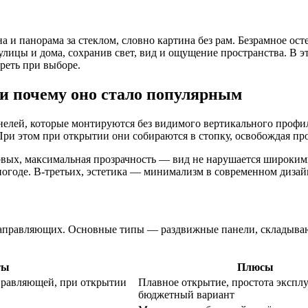
на и панорама за стеклом, словно картина без рам. Безрамное ос
улицы и дома, сохранив свет, вид и ощущение пространства. В эт
треть при выборе.
 и почему оно стало популярным
нелей, которые монтируются без видимого вертикального профи
ри этом при открытии они собираются в стопку, освобождая про
рвых, максимальная прозрачность — вид не нарушается широкими
епогоде. В-третьих, эстетика — минимализм в современном дизай
направляющих. Основные типы — раздвижные панели, складыва
ты
Плюсы
правляющей, при открытии
Плавное открытие, простота экспл
бюджетный вариант