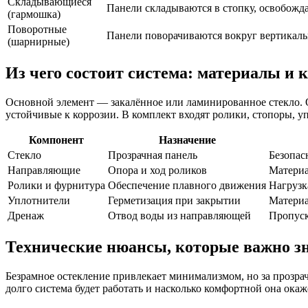
Складывающиеся
Панели складываются в стопку, освобожд
(гармошка)
Поворотные
Панели поворачиваются вокруг вертикаль
(шарнирные)
Из чего состоит система: материалы и
Основной элемент — закалённое или ламинированное стекло. 
устойчивые к коррозии. В комплект входят ролики, стопоры, у
Компонент
Назначение
Стекло
Прозрачная панель
Безопас
Направляющие
Опора и ход роликов
Материа
Ролики и фурнитура
Обеспечение плавного движения
Нагрузк
Уплотнители
Герметизация при закрытии
Материа
Дренаж
Отвод воды из направляющей
Пропуск
Технические нюансы, которые важно з
Безрамное остекление привлекает минимализмом, но за прозра
долго система будет работать и насколько комфортной она окаж