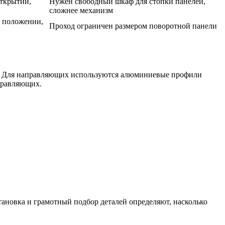
ткрытии,
Нужен свободный шкаф для стопки панелей,
сложнее механизм
м положении,
Проход ограничен размером поворотной панели
ее. Для направляющих используются алюминиевые профили
аправляющих.
тановка и грамотный подбор деталей определяют, насколько