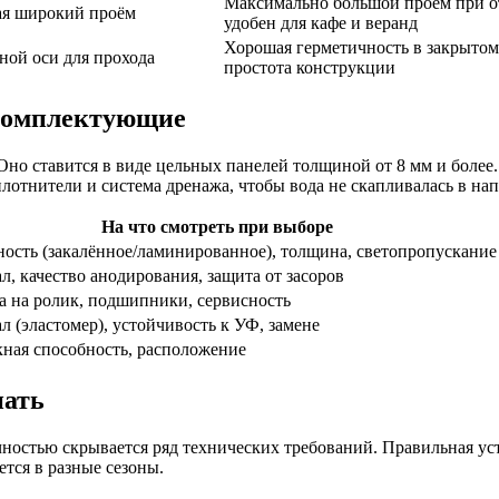
Максимально большой проём при о
ая широкий проём
удобен для кафе и веранд
Хорошая герметичность в закрыто
ной оси для прохода
простота конструкции
 комплектующие
Оно ставится в виде цельных панелей толщиной от 8 мм и бол
плотнители и система дренажа, чтобы вода не скапливалась в н
На что смотреть при выборе
ность (закалённое/ламинированное), толщина, светопропускание
л, качество анодирования, защита от засоров
а на ролик, подшипники, сервисность
л (эластомер), устойчивость к УФ, замене
ная способность, расположение
нать
чностью скрывается ряд технических требований. Правильная ус
ется в разные сезоны.