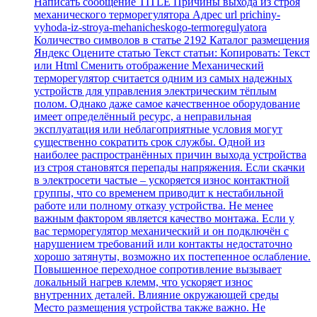
Написать сообщение TITLE Причины выхода из строя
механического терморегулятора Адрес url prichiny-
vyhoda-iz-stroya-mehanicheskogo-termoregulyatora
Количество символов в статье 2192 Каталог размещения
Яндекс Оцените статью Текст статьи: Копировать: Текст
или Html Cменить отображение Механический
терморегулятор считается одним из самых надежных
устройств для управления электрическим тёплым
полом. Однако даже самое качественное оборудование
имеет определённый ресурс, а неправильная
эксплуатация или неблагоприятные условия могут
существенно сократить срок службы. Одной из
наиболее распространённых причин выхода устройства
из строя становятся перепады напряжения. Если скачки
в электросети частые – ускоряется износ контактной
группы, что со временем приводит к нестабильной
работе или полному отказу устройства. Не менее
важным фактором является качество монтажа. Если у
вас терморегулятор механический и он подключён с
нарушением требований или контакты недостаточно
хорошо затянуты, возможно их постепенное ослабление.
Повышенное переходное сопротивление вызывает
локальный нагрев клемм, что ускоряет износ
внутренних деталей. Влияние окружающей среды
Место размещения устройства также важно. Не