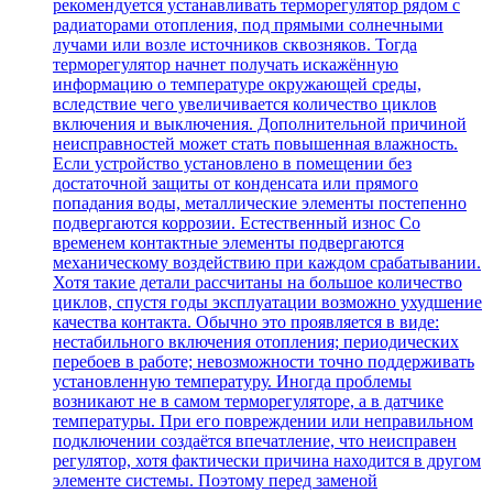
рекомендуется устанавливать терморегулятор рядом с
радиаторами отопления, под прямыми солнечными
лучами или возле источников сквозняков. Тогда
терморегулятор начнет получать искажённую
информацию о температуре окружающей среды,
вследствие чего увеличивается количество циклов
включения и выключения. Дополнительной причиной
неисправностей может стать повышенная влажность.
Если устройство установлено в помещении без
достаточной защиты от конденсата или прямого
попадания воды, металлические элементы постепенно
подвергаются коррозии. Естественный износ Со
временем контактные элементы подвергаются
механическому воздействию при каждом срабатывании.
Хотя такие детали рассчитаны на большое количество
циклов, спустя годы эксплуатации возможно ухудшение
качества контакта. Обычно это проявляется в виде:
нестабильного включения отопления; периодических
перебоев в работе; невозможности точно поддерживать
установленную температуру. Иногда проблемы
возникают не в самом терморегуляторе, а в датчике
температуры. При его повреждении или неправильном
подключении создаётся впечатление, что неисправен
регулятор, хотя фактически причина находится в другом
элементе системы. Поэтому перед заменой