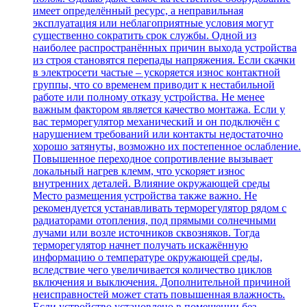
имеет определённый ресурс, а неправильная
эксплуатация или неблагоприятные условия могут
существенно сократить срок службы. Одной из
наиболее распространённых причин выхода устройства
из строя становятся перепады напряжения. Если скачки
в электросети частые – ускоряется износ контактной
группы, что со временем приводит к нестабильной
работе или полному отказу устройства. Не менее
важным фактором является качество монтажа. Если у
вас терморегулятор механический и он подключён с
нарушением требований или контакты недостаточно
хорошо затянуты, возможно их постепенное ослабление.
Повышенное переходное сопротивление вызывает
локальный нагрев клемм, что ускоряет износ
внутренних деталей. Влияние окружающей среды
Место размещения устройства также важно. Не
рекомендуется устанавливать терморегулятор рядом с
радиаторами отопления, под прямыми солнечными
лучами или возле источников сквозняков. Тогда
терморегулятор начнет получать искажённую
информацию о температуре окружающей среды,
вследствие чего увеличивается количество циклов
включения и выключения. Дополнительной причиной
неисправностей может стать повышенная влажность.
Если устройство установлено в помещении без