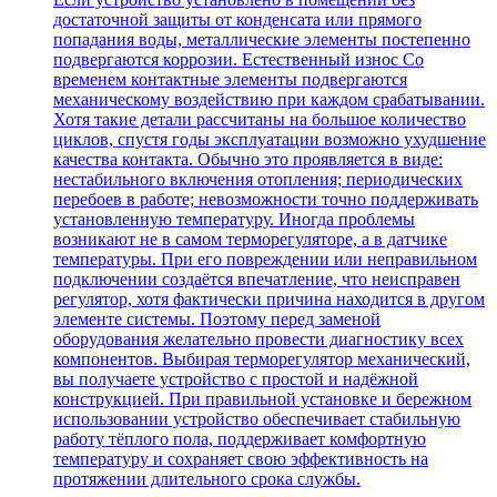
достаточной защиты от конденсата или прямого
попадания воды, металлические элементы постепенно
подвергаются коррозии. Естественный износ Со
временем контактные элементы подвергаются
механическому воздействию при каждом срабатывании.
Хотя такие детали рассчитаны на большое количество
циклов, спустя годы эксплуатации возможно ухудшение
качества контакта. Обычно это проявляется в виде:
нестабильного включения отопления; периодических
перебоев в работе; невозможности точно поддерживать
установленную температуру. Иногда проблемы
возникают не в самом терморегуляторе, а в датчике
температуры. При его повреждении или неправильном
подключении создаётся впечатление, что неисправен
регулятор, хотя фактически причина находится в другом
элементе системы. Поэтому перед заменой
оборудования желательно провести диагностику всех
компонентов. Выбирая терморегулятор механический,
вы получаете устройство с простой и надёжной
конструкцией. При правильной установке и бережном
использовании устройство обеспечивает стабильную
работу тёплого пола, поддерживает комфортную
температуру и сохраняет свою эффективность на
протяжении длительного срока службы.