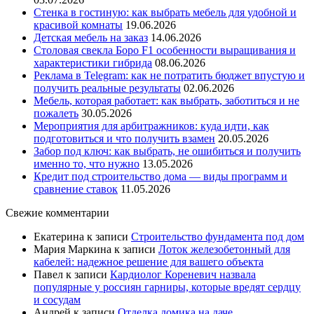
Стенка в гостиную: как выбрать мебель для удобной и
красивой комнаты
19.06.2026
Детская мебель на заказ
14.06.2026
Столовая свекла Боро F1 особенности выращивания и
характеристики гибрида
08.06.2026
Реклама в Telegram: как не потратить бюджет впустую и
получить реальные результаты
02.06.2026
Мебель, которая работает: как выбрать, заботиться и не
пожалеть
30.05.2026
Мероприятия для арбитражников: куда идти, как
подготовиться и что получить взамен
20.05.2026
Забор под ключ: как выбрать, не ошибиться и получить
именно то, что нужно
13.05.2026
Кредит под строительство дома — виды программ и
сравнение ставок
11.05.2026
Свежие комментарии
Екатерина
к записи
Строительство фундамента под дом
Мария Маркина
к записи
Лоток железобетонный для
кабелей: надежное решение для вашего объекта
Павел
к записи
Кардиолог Кореневич назвала
популярные у россиян гарниры, которые вредят сердцу
и сосудам
Андрей
к записи
Отделка домика на даче