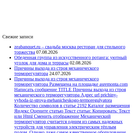
Свежие записи
zeabanquet.ru – свадьба москва ресторан для стильного
торжества
07.08.2026
Обеденная группа из искусственного ротанга: уютный
уголок для дома и террасы
02.08.2026
Причины выхода из строя механического
терморегулятора
24.07.2026
Причины выхода из строя механического
терморегулятора Размещена на площадке asremonta.com
Написать сообщение TITLE Причины выхода из строя
механического терморегулятора Адрес url prichiny-
vyhoda-iz-stroya-mehanicheskogo-termoregulyatora
Количество символов в статье 2192 Каталог размещения
Яндекс Оцените статью Текст статьи: Копировать: Текст
или Html Cменить отображение Механический
терморегулятор считается одним из самых надежных
устройств для управления электрическим тёплым
полом. Однако даже самое качественное оборудование