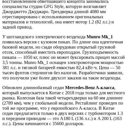
восстановлением обветшавшего концепта занимались
специалисты студии GFG Style, которую возглавляет
Джорджетто Джуджаро. Трехдверка длиной 4080 мм
отреставрирована с использованием оригинальных
материалов и технологий, она имеет мотор 1.2 (82 л.с.) и
задний привод.
У шотландского электрического вездехода
Munro Mk_1
появилась версия с кузовом пикап. По длине она идентичная
базовой модели, но сзади оборудован открытый грузовой
отсек, способный вместить европоддон. Грузоподъемность
пикапа — 1050 кг, плюс он может буксировать прицеп массой
3,5 тонны. Munro Mk_1 оснащен электромотором мощностью
381 л.с. и тяговой батареей емкостью 82,4 кВт·ч. Цена — 50
тысяч фунтов стерлингов без налогов. Разработчики заявили,
что получили уже более двухсот заказов на такие вездеходы.
Обновлен длиннобазный седан
Mercedes-Benz A-класса
,
который выпускается в Китае с 2018 года только для местного
рынка. Колесная база такой четырехдверки на 60 мм длиннее
(2789 мм), чем у глобальной модели. Рестайлинг проведен по
той же программе, что у европейского A-класса. В Китае
седан предлагается только в двух версиях с турбомотором 1.3
и передним приводом — это A180 L (136 л.с.) и A 200 L (163
л.с.). Цены начинаются с 35600 долларов.