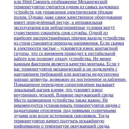
или Html Cменить отображение Механический
терморегулятор считается одним из самых надежных
устройств для управления электрическим тёплым
полом. Однако даже самое качественное оборудование
имеет определённый ресурс, а неправильная
эксплуатация или неблагоприятные условия могут
существенно сократить срок службы. Одной из
наиболее распространённых причин выхода устройства
из строя становятся перепады напряжения. Если скачки
в электросети частые – ускоряется износ контактной
группы, что со временем приводит к нестабильной
работе или полному отказу устройства. Не менее
важным фактором является качество монтажа. Если у
вас терморегулятор механический и он подключён с
нарушением требований или контакты недостаточно
хорошо затянуты, возможно их постепенное ослабление.
Повышенное переходное сопротивление вызывает
локальный нагрев клемм, что ускоряет износ
внутренних деталей. Влияние окружающей среды
Место размещения устройства также важно. Не
рекомендуется устанавливать терморегулятор рядом с
радиаторами отопления, под прямыми солнечными
лучами или возле источников сквозняков. Тогда
терморегулятор начнет получать искажённую
информацию о температуре окружающей среды,