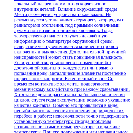
локальный нагрев клемм, что ускоряет износ
внутренних деталей. Влияние окружающей среды
Место размещения устройства также важно. Не
рекомендуется устанавливать терморегулятор рядом с
радиаторами отопления, под прямыми солнечными
лучами или возле источников сквозняков. Тогда
терморегулятор начнет получать искажённую
информацию о температуре окружающей среды,
вследствие чего увеличивается количество циклов
включения и выключения. Дополнительной причиной
неисправностей может стать повышенная влажность.
Если устройство установлено в помещении без
достаточной защиты от конденсата или прямого
попадания воды, металлические элементы постепенно
подвергаются коррозии. Естественный износ Со
временем контактные элементы подвергаются
механическому воздействию при каждом срабатывании.
Хотя такие детали рассчитаны на большое количество
циклов, спустя годы эксплуатации возможно ухудшение
качества контакта. Обычно это проявляется в виде:
нестабильного включения отопления; периодических
перебоев в работе; невозможности точно поддерживать
установленную температуру. Иногда проблемы
возникают не в самом терморегуляторе, а в датчике
температуры. При его повреждении или неправильном