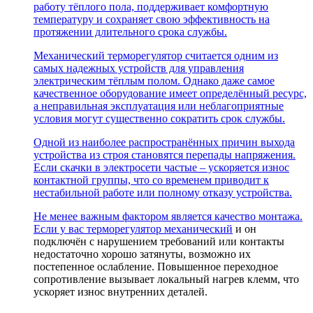
работу тёплого пола, поддерживает комфортную
температуру и сохраняет свою эффективность на
протяжении длительного срока службы.
Механический терморегулятор считается одним из
самых надежных устройств для управления
электрическим тёплым полом. Однако даже самое
качественное оборудование имеет определённый ресурс,
а неправильная эксплуатация или неблагоприятные
условия могут существенно сократить срок службы.
Одной из наиболее распространённых причин выхода
устройства из строя становятся перепады напряжения.
Если скачки в электросети частые – ускоряется износ
контактной группы, что со временем приводит к
нестабильной работе или полному отказу устройства.
Не менее важным фактором является качество монтажа.
Если у вас
терморегулятор механический
и он
подключён с нарушением требований или контакты
недостаточно хорошо затянуты, возможно их
постепенное ослабление. Повышенное переходное
сопротивление вызывает локальный нагрев клемм, что
ускоряет износ внутренних деталей.