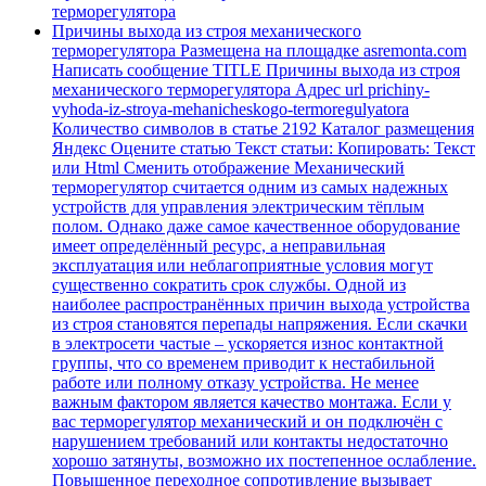
терморегулятора
Причины выхода из строя механического
терморегулятора Размещена на площадке asremonta.com
Написать сообщение TITLE Причины выхода из строя
механического терморегулятора Адрес url prichiny-
vyhoda-iz-stroya-mehanicheskogo-termoregulyatora
Количество символов в статье 2192 Каталог размещения
Яндекс Оцените статью Текст статьи: Копировать: Текст
или Html Cменить отображение Механический
терморегулятор считается одним из самых надежных
устройств для управления электрическим тёплым
полом. Однако даже самое качественное оборудование
имеет определённый ресурс, а неправильная
эксплуатация или неблагоприятные условия могут
существенно сократить срок службы. Одной из
наиболее распространённых причин выхода устройства
из строя становятся перепады напряжения. Если скачки
в электросети частые – ускоряется износ контактной
группы, что со временем приводит к нестабильной
работе или полному отказу устройства. Не менее
важным фактором является качество монтажа. Если у
вас терморегулятор механический и он подключён с
нарушением требований или контакты недостаточно
хорошо затянуты, возможно их постепенное ослабление.
Повышенное переходное сопротивление вызывает