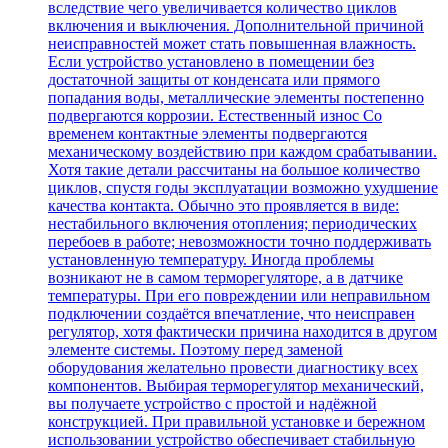
вследствие чего увеличивается количество циклов
включения и выключения. Дополнительной причиной
неисправностей может стать повышенная влажность.
Если устройство установлено в помещении без
достаточной защиты от конденсата или прямого
попадания воды, металлические элементы постепенно
подвергаются коррозии. Естественный износ Со
временем контактные элементы подвергаются
механическому воздействию при каждом срабатывании.
Хотя такие детали рассчитаны на большое количество
циклов, спустя годы эксплуатации возможно ухудшение
качества контакта. Обычно это проявляется в виде:
нестабильного включения отопления; периодических
перебоев в работе; невозможности точно поддерживать
установленную температуру. Иногда проблемы
возникают не в самом терморегуляторе, а в датчике
температуры. При его повреждении или неправильном
подключении создаётся впечатление, что неисправен
регулятор, хотя фактически причина находится в другом
элементе системы. Поэтому перед заменой
оборудования желательно провести диагностику всех
компонентов. Выбирая терморегулятор механический,
вы получаете устройство с простой и надёжной
конструкцией. При правильной установке и бережном
использовании устройство обеспечивает стабильную