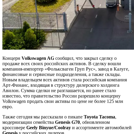
Концерн
Volkswagen AG
сообщил, что закрыл сделку о
продаже всех своих российских активов. В сделку вошли
компания-импортер «Фольксваген Груп Рус», завод в Калуге,
финансовые и сервисные подразделения, а также склады.
Новым владельцем всех активов стала российская компания
Арт-Финанс, входящая в структуру дилерского холдинга
Авилон. Сумма сделки не разглашается, но ранее стало
известно, что правительство России разрешило концерну
Volkswagen продать свои активы по цене не более 125 млн
евро.
Также сегодня мы рассказали о пикапе
Toyota Tacoma
,
модернизации семейства
Genesis G70
, обновленном
кроссовере
Geely Binyue/Coolray
и ассортименте автомобилей
Genesis
у российских дилеров.