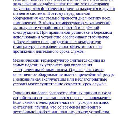
подключении создаётся впечатление, что неисправен
регулятор, хотя фактически причина находится в другом
элементе системы. Поэтому перед заменой
оборудования желательно провести диагностику всех
компонентов. Выбирая терморегулятор механический,
вы получаете устройство с простой и надёжной
конструкцией. При правильной установке и бережном
использовании устройство обеспечивает стабильную
работу тёплого пола, поддерживает комфортную
температуру и сохраняет свою эффективность на
протяжении длительного срока службы.
Механический терморегулятор считается одним из
самых надежных устройств для управления
электрическим тёплым полом. Однако даже самое
качественное оборудование имеет определённый ресурс,
а неправильная эксплуатация или неблагоприятные
условия могут существенно сократить срок службы.
Одной из наиболее распространённых причин выхода
устройства из строя становятся перепады напряжения.
Если скачки в электросети частые – ускоряется износ
контактной группы, что со временем приводит к
нестабильной работе или полному отказу устройства.