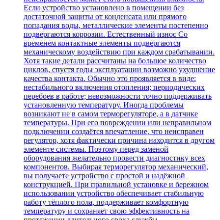
Если устройство установлено в помещении без
достаточной защиты от конденсата или прямого
попадания воды, металлические элементы постепенно
подвергаются коррозии. Естественный износ Со
временем контактные элементы подвергаются
механическому воздействию при каждом срабатывании.
Хотя такие детали рассчитаны на большое количество
циклов, спустя годы эксплуатации возможно ухудшение
качества контакта. Обычно это проявляется в виде:
нестабильного включения отопления; периодических
перебоев в работе; невозможности точно поддерживать
установленную температуру. Иногда проблемы
возникают не в самом терморегуляторе, а в датчике
температуры. При его повреждении или неправильном
подключении создаётся впечатление, что неисправен
регулятор, хотя фактически причина находится в другом
элементе системы. Поэтому перед заменой
оборудования желательно провести диагностику всех
компонентов. Выбирая терморегулятор механический,
вы получаете устройство с простой и надёжной
конструкцией. При правильной установке и бережном
использовании устройство обеспечивает стабильную
работу тёплого пола, поддерживает комфортную
температуру и сохраняет свою эффективность на
протяжении длительного срока службы.