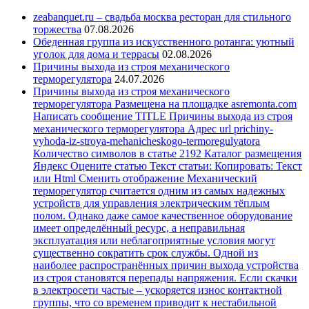
zeabanquet.ru – свадьба москва ресторан для стильного
торжества
07.08.2026
Обеденная группа из искусственного ротанга: уютный
уголок для дома и террасы
02.08.2026
Причины выхода из строя механического
терморегулятора
24.07.2026
Причины выхода из строя механического
терморегулятора Размещена на площадке asremonta.com
Написать сообщение TITLE Причины выхода из строя
механического терморегулятора Адрес url prichiny-
vyhoda-iz-stroya-mehanicheskogo-termoregulyatora
Количество символов в статье 2192 Каталог размещения
Яндекс Оцените статью Текст статьи: Копировать: Текст
или Html Cменить отображение Механический
терморегулятор считается одним из самых надежных
устройств для управления электрическим тёплым
полом. Однако даже самое качественное оборудование
имеет определённый ресурс, а неправильная
эксплуатация или неблагоприятные условия могут
существенно сократить срок службы. Одной из
наиболее распространённых причин выхода устройства
из строя становятся перепады напряжения. Если скачки
в электросети частые – ускоряется износ контактной
группы, что со временем приводит к нестабильной