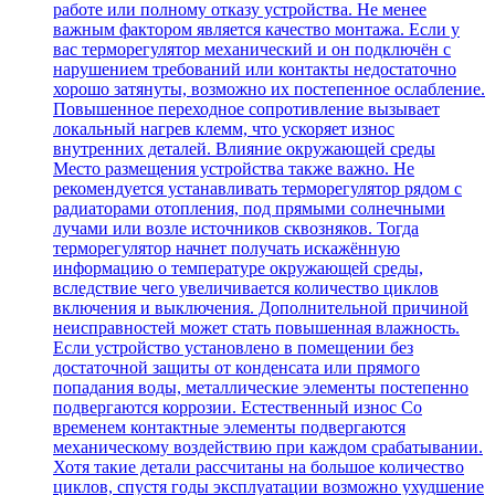
работе или полному отказу устройства. Не менее
важным фактором является качество монтажа. Если у
вас терморегулятор механический и он подключён с
нарушением требований или контакты недостаточно
хорошо затянуты, возможно их постепенное ослабление.
Повышенное переходное сопротивление вызывает
локальный нагрев клемм, что ускоряет износ
внутренних деталей. Влияние окружающей среды
Место размещения устройства также важно. Не
рекомендуется устанавливать терморегулятор рядом с
радиаторами отопления, под прямыми солнечными
лучами или возле источников сквозняков. Тогда
терморегулятор начнет получать искажённую
информацию о температуре окружающей среды,
вследствие чего увеличивается количество циклов
включения и выключения. Дополнительной причиной
неисправностей может стать повышенная влажность.
Если устройство установлено в помещении без
достаточной защиты от конденсата или прямого
попадания воды, металлические элементы постепенно
подвергаются коррозии. Естественный износ Со
временем контактные элементы подвергаются
механическому воздействию при каждом срабатывании.
Хотя такие детали рассчитаны на большое количество
циклов, спустя годы эксплуатации возможно ухудшение