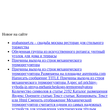
Новое на сайте
zeabanquet.ru – свадьба москва ресторан для стильного
торжества
Обеденная группа из искусственного ротанга: уютный
уголок для дома и террасы
Причины выхода из строя механического
терморегулятора
Причины выхода из строя механического
терморегулятора Размещена на площадке asremonta.com
Написать сообщение TITLE Причины выхода из строя
механического терморегулятора Адрес url prichiny-
vyhoda-iz-stroya-mehanicheskogo-termoregulyatora
Количество символов в статье 2192 Каталог размещения
Яндекс Оцените статью Текст статьи: Копировать: Текст
или Html Cменить отображение Механический
терморегулятор считается одним из самых надежных
устройств для управления электрическим тёплым