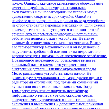
полом. Однако даже самое качественное оборудование
имеет определённый ресурс, а неправильная
эксплуатация или неблагоприятные условия могут
существенно сократить срок службы. Одной из
наиболее распространённых причин выхода устройства
из строя становятся перепады напряжения. Если скачки
в электросети частые – ускоряется износ контактной
группы, что со временем приводит к нестабильной
работе или полному отказу устройства. Не менее
важным фактором является качество монтажа. Если у
вас терморегулятор механический и он подключён с
нарушением требований или контакты недостаточно
хорошо затянуты, возможно их постепенное ослабление.
Повышенное переходное сопротивление вызывает
локальный нагрев клемм, что ускоряет износ
внутренних деталей. Влияние окружающей среды
Место размещения устройства также важно. Не
рекомендуется устанавливать терморегулятор рядом с
радиаторами отопления, под прямыми солнечными
лучами или возле источников сквозняков. Тогда
терморегулятор начнет получать искажённую
информацию о температуре окружающей среды,
вследствие чего увеличивается количество циклов
включения и выключения. Дополнительной причиной
неисправностей может стать повышенная влажность.