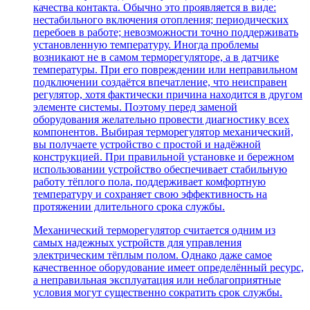
качества контакта. Обычно это проявляется в виде:
нестабильного включения отопления; периодических
перебоев в работе; невозможности точно поддерживать
установленную температуру. Иногда проблемы
возникают не в самом терморегуляторе, а в датчике
температуры. При его повреждении или неправильном
подключении создаётся впечатление, что неисправен
регулятор, хотя фактически причина находится в другом
элементе системы. Поэтому перед заменой
оборудования желательно провести диагностику всех
компонентов. Выбирая терморегулятор механический,
вы получаете устройство с простой и надёжной
конструкцией. При правильной установке и бережном
использовании устройство обеспечивает стабильную
работу тёплого пола, поддерживает комфортную
температуру и сохраняет свою эффективность на
протяжении длительного срока службы.
Механический терморегулятор считается одним из
самых надежных устройств для управления
электрическим тёплым полом. Однако даже самое
качественное оборудование имеет определённый ресурс,
а неправильная эксплуатация или неблагоприятные
условия могут существенно сократить срок службы.