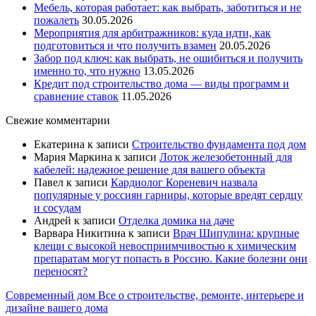
Мебель, которая работает: как выбрать, заботиться и не
пожалеть
30.05.2026
Мероприятия для арбитражников: куда идти, как
подготовиться и что получить взамен
20.05.2026
Забор под ключ: как выбрать, не ошибиться и получить
именно то, что нужно
13.05.2026
Кредит под строительство дома — виды программ и
сравнение ставок
11.05.2026
Свежие комментарии
Екатерина
к записи
Строительство фундамента под дом
Мария Маркина
к записи
Лоток железобетонный для
кабелей: надежное решение для вашего объекта
Павел
к записи
Кардиолог Кореневич назвала
популярные у россиян гарниры, которые вредят сердцу
и сосудам
Андрей
к записи
Отделка домика на даче
Варвара Никитина
к записи
Врач Шипулина: крупные
клещи с высокой невосприимчивостью к химическим
препаратам могут попасть в Россию. Какие болезни они
переносят?
Современный дом
Все о строительстве, ремонте, интерьере и
дизайне вашего дома