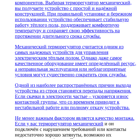
компонентов. Выбирая терморегулятор механический,
вы получаете устройство с простой и надёжной
конструкцией. При правильной установке и бережном
использовании устройство обеспечивает стабильную
работу тёплого пола, поддерживает комфортную
температуру и сохраняет свою эффективность на
протяжении длительного срока службы.
Механический терморегулятор считается одним из
самых надежных устройств для управления
электрическим тёплым полом. Однако даже самое
качественное оборудование имеет определённый ресурс,
а неправильная эксплуатация или неблагоприятные
условия могут существенно сократить срок службы.
Одной из наиболее распространённых причин выхода
устройства из строя становятся перепады напряжения.
Если скачки в электросети частые – ускоряется износ
контактной группы, что со временем приводит к
нестабильной работе или полному отказу устройства.
Не менее важным фактором является качество монтажа.
Если у вас
терморегулятор механический
и он
подключён с нарушением требований или контакты
недостаточно хорошо затянуты, возможно их