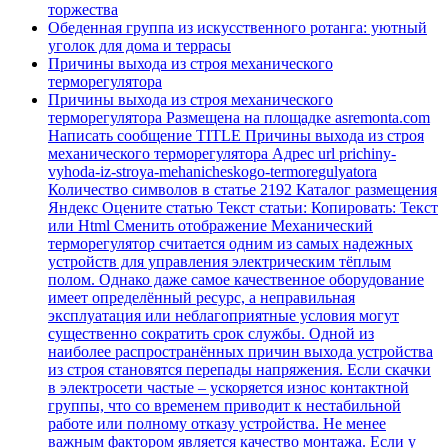
торжества
Обеденная группа из искусственного ротанга: уютный
уголок для дома и террасы
Причины выхода из строя механического
терморегулятора
Причины выхода из строя механического
терморегулятора Размещена на площадке asremonta.com
Написать сообщение TITLE Причины выхода из строя
механического терморегулятора Адрес url prichiny-
vyhoda-iz-stroya-mehanicheskogo-termoregulyatora
Количество символов в статье 2192 Каталог размещения
Яндекс Оцените статью Текст статьи: Копировать: Текст
или Html Cменить отображение Механический
терморегулятор считается одним из самых надежных
устройств для управления электрическим тёплым
полом. Однако даже самое качественное оборудование
имеет определённый ресурс, а неправильная
эксплуатация или неблагоприятные условия могут
существенно сократить срок службы. Одной из
наиболее распространённых причин выхода устройства
из строя становятся перепады напряжения. Если скачки
в электросети частые – ускоряется износ контактной
группы, что со временем приводит к нестабильной
работе или полному отказу устройства. Не менее
важным фактором является качество монтажа. Если у