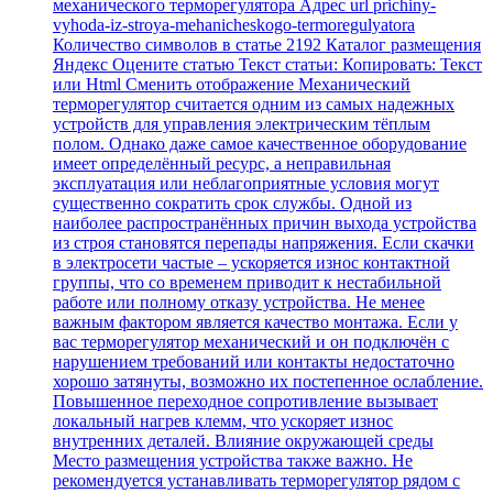
механического терморегулятора Адрес url prichiny-
vyhoda-iz-stroya-mehanicheskogo-termoregulyatora
Количество символов в статье 2192 Каталог размещения
Яндекс Оцените статью Текст статьи: Копировать: Текст
или Html Cменить отображение Механический
терморегулятор считается одним из самых надежных
устройств для управления электрическим тёплым
полом. Однако даже самое качественное оборудование
имеет определённый ресурс, а неправильная
эксплуатация или неблагоприятные условия могут
существенно сократить срок службы. Одной из
наиболее распространённых причин выхода устройства
из строя становятся перепады напряжения. Если скачки
в электросети частые – ускоряется износ контактной
группы, что со временем приводит к нестабильной
работе или полному отказу устройства. Не менее
важным фактором является качество монтажа. Если у
вас терморегулятор механический и он подключён с
нарушением требований или контакты недостаточно
хорошо затянуты, возможно их постепенное ослабление.
Повышенное переходное сопротивление вызывает
локальный нагрев клемм, что ускоряет износ
внутренних деталей. Влияние окружающей среды
Место размещения устройства также важно. Не
рекомендуется устанавливать терморегулятор рядом с