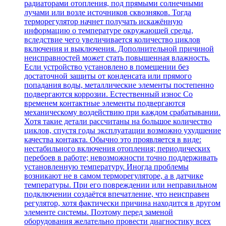
радиаторами отопления, под прямыми солнечными
лучами или возле источников сквозняков. Тогда
терморегулятор начнет получать искажённую
информацию о температуре окружающей среды,
вследствие чего увеличивается количество циклов
включения и выключения. Дополнительной причиной
неисправностей может стать повышенная влажность.
Если устройство установлено в помещении без
достаточной защиты от конденсата или прямого
попадания воды, металлические элементы постепенно
подвергаются коррозии. Естественный износ Со
временем контактные элементы подвергаются
механическому воздействию при каждом срабатывании.
Хотя такие детали рассчитаны на большое количество
циклов, спустя годы эксплуатации возможно ухудшение
качества контакта. Обычно это проявляется в виде:
нестабильного включения отопления; периодических
перебоев в работе; невозможности точно поддерживать
установленную температуру. Иногда проблемы
возникают не в самом терморегуляторе, а в датчике
температуры. При его повреждении или неправильном
подключении создаётся впечатление, что неисправен
регулятор, хотя фактически причина находится в другом
элементе системы. Поэтому перед заменой
оборудования желательно провести диагностику всех