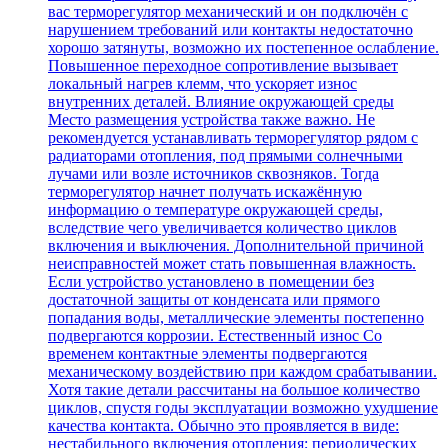
вас терморегулятор механический и он подключён с
нарушением требований или контакты недостаточно
хорошо затянуты, возможно их постепенное ослабление.
Повышенное переходное сопротивление вызывает
локальный нагрев клемм, что ускоряет износ
внутренних деталей. Влияние окружающей среды
Место размещения устройства также важно. Не
рекомендуется устанавливать терморегулятор рядом с
радиаторами отопления, под прямыми солнечными
лучами или возле источников сквозняков. Тогда
терморегулятор начнет получать искажённую
информацию о температуре окружающей среды,
вследствие чего увеличивается количество циклов
включения и выключения. Дополнительной причиной
неисправностей может стать повышенная влажность.
Если устройство установлено в помещении без
достаточной защиты от конденсата или прямого
попадания воды, металлические элементы постепенно
подвергаются коррозии. Естественный износ Со
временем контактные элементы подвергаются
механическому воздействию при каждом срабатывании.
Хотя такие детали рассчитаны на большое количество
циклов, спустя годы эксплуатации возможно ухудшение
качества контакта. Обычно это проявляется в виде:
нестабильного включения отопления; периодических