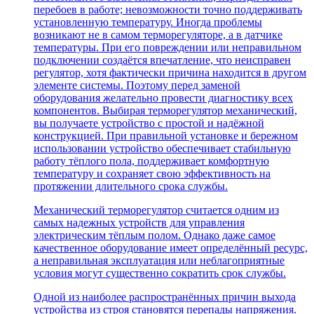
перебоев в работе; невозможности точно поддерживать
установленную температуру. Иногда проблемы
возникают не в самом терморегуляторе, а в датчике
температуры. При его повреждении или неправильном
подключении создаётся впечатление, что неисправен
регулятор, хотя фактически причина находится в другом
элементе системы. Поэтому перед заменой
оборудования желательно провести диагностику всех
компонентов. Выбирая терморегулятор механический,
вы получаете устройство с простой и надёжной
конструкцией. При правильной установке и бережном
использовании устройство обеспечивает стабильную
работу тёплого пола, поддерживает комфортную
температуру и сохраняет свою эффективность на
протяжении длительного срока службы.
Механический терморегулятор считается одним из
самых надежных устройств для управления
электрическим тёплым полом. Однако даже самое
качественное оборудование имеет определённый ресурс,
а неправильная эксплуатация или неблагоприятные
условия могут существенно сократить срок службы.
Одной из наиболее распространённых причин выхода
устройства из строя становятся перепады напряжения.