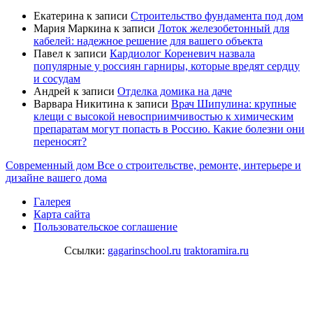
Екатерина
к записи
Строительство фундамента под дом
Мария Маркина
к записи
Лоток железобетонный для
кабелей: надежное решение для вашего объекта
Павел
к записи
Кардиолог Кореневич назвала
популярные у россиян гарниры, которые вредят сердцу
и сосудам
Андрей
к записи
Отделка домика на даче
Варвара Никитина
к записи
Врач Шипулина: крупные
клещи с высокой невосприимчивостью к химическим
препаратам могут попасть в Россию. Какие болезни они
переносят?
Современный дом
Все о строительстве, ремонте, интерьере и
дизайне вашего дома
Галерея
Карта сайта
Пользовательское соглашение
Ссылки:
gagarinschool.ru
traktoramira.ru