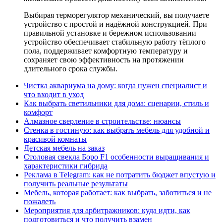
Выбирая терморегулятор механический, вы получаете
устройство с простой и надёжной конструкцией. При
правильной установке и бережном использовании
устройство обеспечивает стабильную работу тёплого
пола, поддерживает комфортную температуру и
сохраняет свою эффективность на протяжении
длительного срока службы.
Чистка аквариума на дому: когда нужен специалист и
что входит в уход
Как выбрать светильники для дома: сценарии, стиль и
комфорт
Алмазное сверление в строительстве: нюансы
Стенка в гостиную: как выбрать мебель для удобной и
красивой комнаты
Детская мебель на заказ
Столовая свекла Боро F1 особенности выращивания и
характеристики гибрида
Реклама в Telegram: как не потратить бюджет впустую и
получить реальные результаты
Мебель, которая работает: как выбрать, заботиться и не
пожалеть
Мероприятия для арбитражников: куда идти, как
подготовиться и что получить взамен