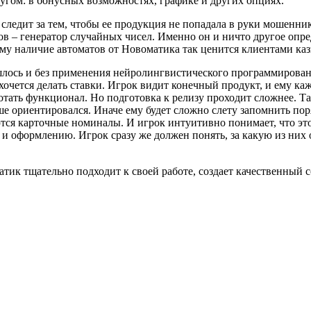
угом: в бонусных возможностях, графике и других опциях.
следит за тем, чтобы ее продукция не попадала в руки мошенни
ов – генератор случайных чисел. Именно он и ничто другое опр
му наличие автоматов от Новоматика так ценится клиентами каз
лось и без применения нейролингвистического программировани
хочется делать ставки. Игрок видит конечный продукт, и ему каже
отать функционал. Но подготовка к релизу проходит сложнее. Т
е ориентировался. Иначе ему будет сложно слету запомнить поря
ются карточные номиналы. И игрок интуитивно понимает, что э
 и оформлению. Игрок сразу же должен понять, за какую из них 
тик тщательно подходит к своей работе, создает качественный 