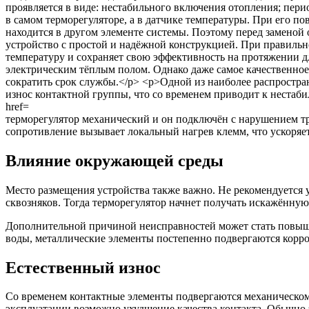
терморегулятор механический и он подключён с нарушением т
сопротивление вызывает локальный нагрев клемм, что ускоряет
Влияние окружающей среды
Место размещения устройства также важно. Не рекомендуется 
сквозняков. Тогда терморегулятор начнет получать искажённу
Дополнительной причиной неисправностей может стать повыше
воды, металлические элементы постепенно подвергаются корро
Естественный износ
Со временем контактные элементы подвергаются механическому
эксплуатации возможно ухудшение качества контакта. Обычно э