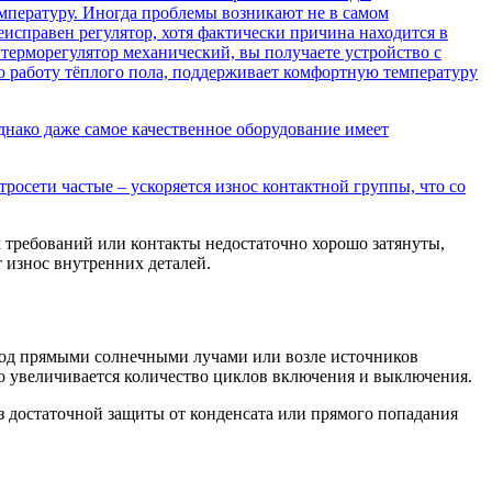
мпературу. Иногда проблемы возникают не в самом
еисправен регулятор, хотя фактически причина находится в
терморегулятор механический, вы получаете устройство с
ю работу тёплого пола, поддерживает комфортную температуру
нако даже самое качественное оборудование имеет
росети частые – ускоряется износ контактной группы, что со
требований или контакты недостаточно хорошо затянуты,
 износ внутренних деталей.
 под прямыми солнечными лучами или возле источников
о увеличивается количество циклов включения и выключения.
 достаточной защиты от конденсата или прямого попадания