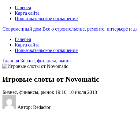
Галерея
Карта сайта
Пользовательское соглашение
Современный дом
Все о строительстве, ремонте, интерьере и 
Галерея
Карта сайта
Пользовательское соглашение
Главная
Бизнес, финансы, рынок
Игровые слоты от Novomatic
Бизнес, финансы, рынок
19:16, 10 июля 2018
Автор: Redactor