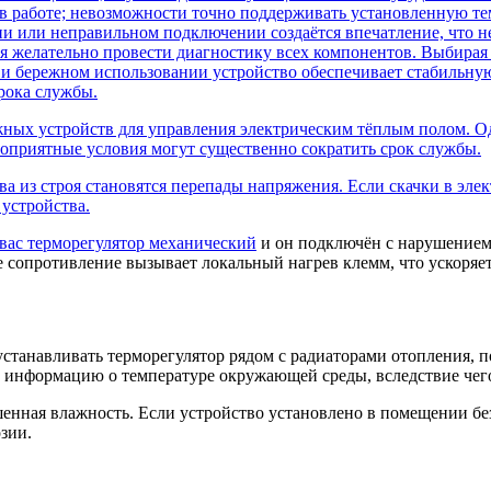
в работе; невозможности точно поддерживать установленную те
ии или неправильном подключении создаётся впечатление, что н
я желательно провести диагностику всех компонентов. Выбирая 
 и бережном использовании устройство обеспечивает стабильну
рока службы.
ных устройств для управления электрическим тёплым полом. Од
гоприятные условия могут существенно сократить срок службы.
 из строя становятся перепады напряжения. Если скачки в элект
устройства.
 вас
терморегулятор механический
и он подключён с нарушением 
сопротивление вызывает локальный нагрев клемм, что ускоряет
устанавливать терморегулятор рядом с радиаторами отопления,
ю информацию о температуре окружающей среды, вследствие чег
нная влажность. Если устройство установлено в помещении без
зии.