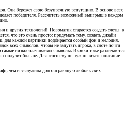
ков. Она бережет свою безупречную репутацию. В основе всех
еделяет победителя. Рассчитать возможный выигрыш в каждом
ино.
я и других технологий. Новоматик старается создать слоты, в
тся, что это очень просто: придумать тему, создать дизайн
ак, для каждой картинки подбирается особый фон и мелодия,
док всех символов. Чтобы не запутать игрока, в слоте почти
то самые низкооплачиваемы символы. Иконки тоже различаются
он получит больше. Для этого ему не нужно читать описание
софт, чем и заслужила долгоиграющую любовь свих