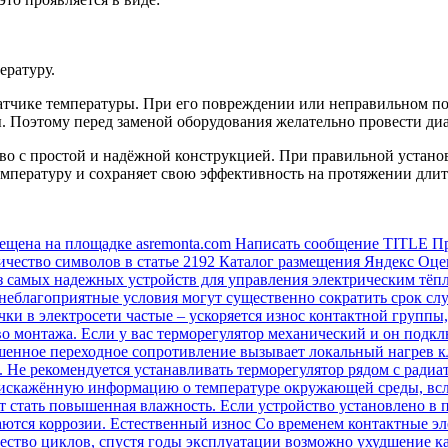
ературу.
датчике температуры. При его повреждении или неправильном по
ы. Поэтому перед заменой оборудования желательно провести ди
во с простой и надёжной конструкцией. При правильной устано
мпературу и сохраняет свою эффективность на протяжении длит
мещена на площадке asremonta.com Написать сообщение TITLE П
 Количество символов в статье 2192 Каталог размещения Яндекс Оц
з самых надежных устройств для управления электрическим тёп
 неблагоприятные условия могут существенно сократить срок с
ачки в электросети частые – ускоряется износ контактной группы
тво монтажа. Если у вас терморегулятор механический и он под
енное переходное сопротивление вызывает локальный нагрев кл
 Не рекомендуется устанавливать терморегулятор рядом с ради
ь искажённую информацию о температуре окружающей среды, всл
стать повышенная влажность. Если устройство установлено в п
аются коррозии. Естественный износ Со временем контактные 
ество циклов, спустя годы эксплуатации возможно ухудшение кач