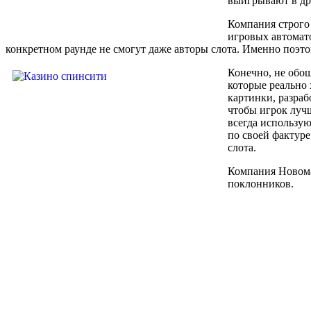
выигрывают в др
Компания строго 
игровых автомат
конкретном раунде не смогут даже авторы слота. Именно поэто
Конечно, не обош
которые реально 
картинки, разраб
чтобы игрок лучш
всегда использу
по своей фактуре
слота.
Компания Новома
поклонников.