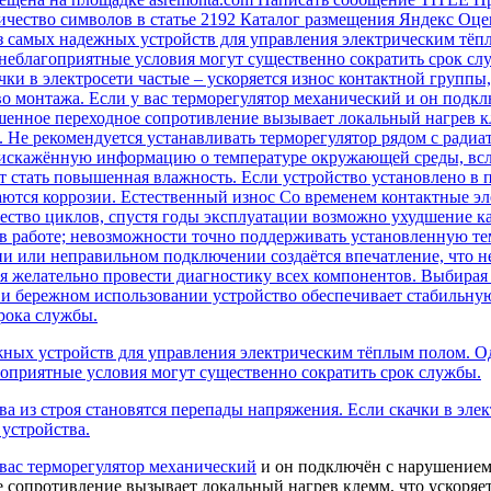
 Количество символов в статье 2192 Каталог размещения Яндекс Оц
з самых надежных устройств для управления электрическим тёп
 неблагоприятные условия могут существенно сократить срок с
ачки в электросети частые – ускоряется износ контактной группы
тво монтажа. Если у вас терморегулятор механический и он под
енное переходное сопротивление вызывает локальный нагрев кл
 Не рекомендуется устанавливать терморегулятор рядом с ради
ь искажённую информацию о температуре окружающей среды, всл
стать повышенная влажность. Если устройство установлено в п
аются коррозии. Естественный износ Со временем контактные 
ество циклов, спустя годы эксплуатации возможно ухудшение кач
в работе; невозможности точно поддерживать установленную те
ии или неправильном подключении создаётся впечатление, что н
я желательно провести диагностику всех компонентов. Выбирая 
 и бережном использовании устройство обеспечивает стабильну
рока службы.
ных устройств для управления электрическим тёплым полом. Од
гоприятные условия могут существенно сократить срок службы.
 из строя становятся перепады напряжения. Если скачки в элект
устройства.
 вас
терморегулятор механический
и он подключён с нарушением 
сопротивление вызывает локальный нагрев клемм, что ускоряет