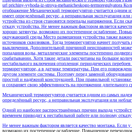
url prichiny-vyhoda-iz-stroya-mehanicheskogo-termoregulyatora
отображение Механический терморегулятор считается одним и
имеет определённый ресурс, а неправильная эксплуатация или
устройства из строя становятся перепады напряжения. Если ск
отказу устройства. Не менее важным фактором является качес
хорошо затянуты, возможно их постепенное ослабление. Повыш
окружающей среды Место размещения устройства также важно.
источников сквозняков. Тогда терморегулятор начнет получат
выключения. Дополнительной причиной неисправностей может 
попадания воды, металлические элементы постепенно подверг
срабатывании. Хотя такие детали рассчитаны на большое колич
нестабильного включения отопления; периодических перебоев 
терморегуляторе, а в датчике температуры. При его поврежден
другом элементе системы. Поэтому перед заменой оборудовани
простой и надёжной конструкцией. При правильной установке
и сохраняет свою эффективность на протяжении длительного с
Механический терморегулятор считается одним из самых надеж
определённый ресурс, а неправильная эксплуатация или небла
Одной из наиболее распространённых причин выхода устройства
временем приводит к нестабильной работе или полному отказу 
Не менее важным фактором является качество монтажа. Если у
возможно их постепенное ослабление. Повышенное переходное 