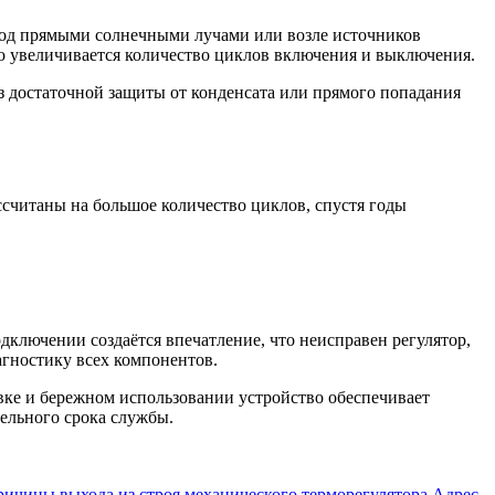
 под прямыми солнечными лучами или возле источников
о увеличивается количество циклов включения и выключения.
 достаточной защиты от конденсата или прямого попадания
считаны на большое количество циклов, спустя годы
дключении создаётся впечатление, что неисправен регулятор,
агностику всех компонентов.
вке и бережном использовании устройство обеспечивает
ельного срока службы.
ричины выхода из строя механического терморегулятора Адрес