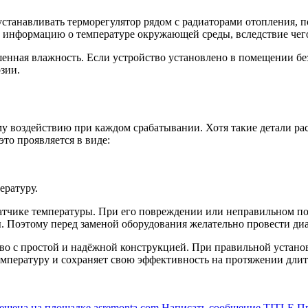
устанавливать терморегулятор рядом с радиаторами отопления,
ю информацию о температуре окружающей среды, вследствие чег
нная влажность. Если устройство установлено в помещении без
зии.
 воздействию при каждом срабатывании. Хотя такие детали рас
то проявляется в виде:
ературу.
датчике температуры. При его повреждении или неправильном по
ы. Поэтому перед заменой оборудования желательно провести ди
во с простой и надёжной конструкцией. При правильной устано
мпературу и сохраняет свою эффективность на протяжении длит
мещена на площадке asremonta.com Написать сообщение TITLE П