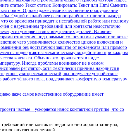
ените статью Текст статьи: Копировать: Текст или Html Cменить
лым полом. Однако даже самое качественное оборудование
лужбы. Одной из наиболее распространённых причин выхода
, что со временем приводит к нестабильной работе или полному
ключён с нарушением требований или контакты недостаточно
емм, что ускоряет износ внутренних деталей. Влияние
аторами отопления, под прямыми солнечными лучами или возле
едствие чего увеличивается количество циклов включения и
омещении без достаточной защиты от конденсата или прямого
элементы подвергаются механическому воздействию при каждом
ества контакта. Обычно это проявляется в виде:
мпературу. Иногда проблемы возникают не в самом
еисправен регулятор, хотя фактически причина находится в
терморегулятор механический, вы получаете устройство с
ю работу тёплого пола, поддерживает комфортную температуру
нако даже самое качественное оборудование имеет
росети частые – ускоряется износ контактной группы, что со
требований или контакты недостаточно хорошо затянуты,
 износ внутренних деталей.