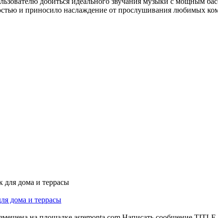
льзователю добиться идеального звучания музыки с мощным бас
лностью и приносило наслаждение от прослушивания любимых ко
ля дома и террасы