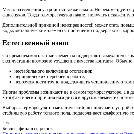
Место размещения устройства также важно. Не рекомендуется 
сквозняков. Тогда терморегулятор начнет получать искажённу
Дополнительной причиной неисправностей может стать повыше
воды, металлические элементы постепенно подвергаются корро
Естественный износ
Со временем контактные элементы подвергаются механическому
эксплуатации возможно ухудшение качества контакта. Обычно э
нестабильного включения отопления;
периодических перебоев в работе;
невозможности точно поддерживать установленную темп
Иногда проблемы возникают не в самом терморегуляторе, а в 
хотя фактически причина находится в другом элементе систем
Выбирая терморегулятор механический, вы получаете устройст
стабильную работу тёплого пола, поддерживает комфортную те
" />
Бизнес, финансы, рынок
Причины выхода из строя механического терморегулятора Раз