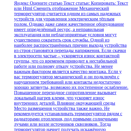
Яндекс Оцените статью Текст статьи: Копировать: Текст
или Html Cменить отображение Механический
терморегулятор считается одним из самых надежных
устройств для управления электрическим тёплым
полом. Однако даже самое качественное оборудование
имеет определённый ресурс, а неправильная
эксплуатация или неблагоприятные условия могут
существенно сократить срок службы. Одной из
наиболее распространённых причин выхода устройства
из строя становятся перепады напряжения. Если скачки
в электросети частые – ускоряется износ контактной
группы, что со временем приводит к нестабильной
работе или полному отказу устройства. Не менее
важным фактором является качество монтажа. Если у
вас терморегулятор механический и он подключён с
нарушением требований или контакты недостаточно
хорошо затянуты, возможно их постепенное ослабление.
Повышенное переходное сопротивление вызывает
локальный нагрев клемм, что ускоряет износ
внутренних деталей. Влияние окружающей среды
Место размещения устройства также важно. Не
рекомендуется устанавливать терморегулятор рядом с
радиаторами отопления, под прямыми солнечными
лучами или возле источников сквозняков. Тогда
терморегулятор начнет получать искажённую