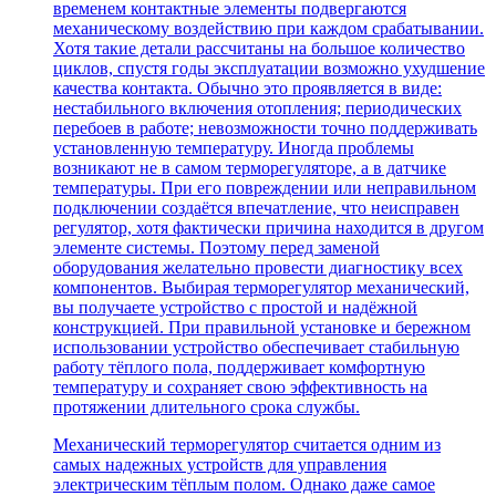
временем контактные элементы подвергаются
механическому воздействию при каждом срабатывании.
Хотя такие детали рассчитаны на большое количество
циклов, спустя годы эксплуатации возможно ухудшение
качества контакта. Обычно это проявляется в виде:
нестабильного включения отопления; периодических
перебоев в работе; невозможности точно поддерживать
установленную температуру. Иногда проблемы
возникают не в самом терморегуляторе, а в датчике
температуры. При его повреждении или неправильном
подключении создаётся впечатление, что неисправен
регулятор, хотя фактически причина находится в другом
элементе системы. Поэтому перед заменой
оборудования желательно провести диагностику всех
компонентов. Выбирая терморегулятор механический,
вы получаете устройство с простой и надёжной
конструкцией. При правильной установке и бережном
использовании устройство обеспечивает стабильную
работу тёплого пола, поддерживает комфортную
температуру и сохраняет свою эффективность на
протяжении длительного срока службы.
Механический терморегулятор считается одним из
самых надежных устройств для управления
электрическим тёплым полом. Однако даже самое