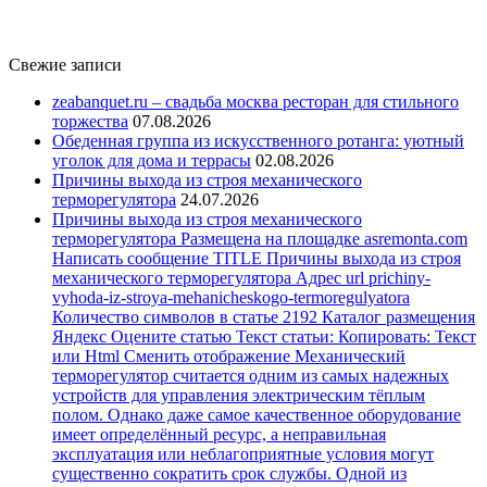
Свежие записи
zeabanquet.ru – свадьба москва ресторан для стильного
торжества
07.08.2026
Обеденная группа из искусственного ротанга: уютный
уголок для дома и террасы
02.08.2026
Причины выхода из строя механического
терморегулятора
24.07.2026
Причины выхода из строя механического
терморегулятора Размещена на площадке asremonta.com
Написать сообщение TITLE Причины выхода из строя
механического терморегулятора Адрес url prichiny-
vyhoda-iz-stroya-mehanicheskogo-termoregulyatora
Количество символов в статье 2192 Каталог размещения
Яндекс Оцените статью Текст статьи: Копировать: Текст
или Html Cменить отображение Механический
терморегулятор считается одним из самых надежных
устройств для управления электрическим тёплым
полом. Однако даже самое качественное оборудование
имеет определённый ресурс, а неправильная
эксплуатация или неблагоприятные условия могут
существенно сократить срок службы. Одной из