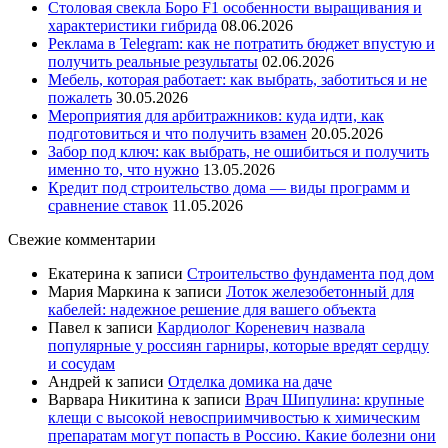
Столовая свекла Боро F1 особенности выращивания и
характеристики гибрида
08.06.2026
Реклама в Telegram: как не потратить бюджет впустую и
получить реальные результаты
02.06.2026
Мебель, которая работает: как выбрать, заботиться и не
пожалеть
30.05.2026
Мероприятия для арбитражников: куда идти, как
подготовиться и что получить взамен
20.05.2026
Забор под ключ: как выбрать, не ошибиться и получить
именно то, что нужно
13.05.2026
Кредит под строительство дома — виды программ и
сравнение ставок
11.05.2026
Свежие комментарии
Екатерина
к записи
Строительство фундамента под дом
Мария Маркина
к записи
Лоток железобетонный для
кабелей: надежное решение для вашего объекта
Павел
к записи
Кардиолог Кореневич назвала
популярные у россиян гарниры, которые вредят сердцу
и сосудам
Андрей
к записи
Отделка домика на даче
Варвара Никитина
к записи
Врач Шипулина: крупные
клещи с высокой невосприимчивостью к химическим
препаратам могут попасть в Россию. Какие болезни они