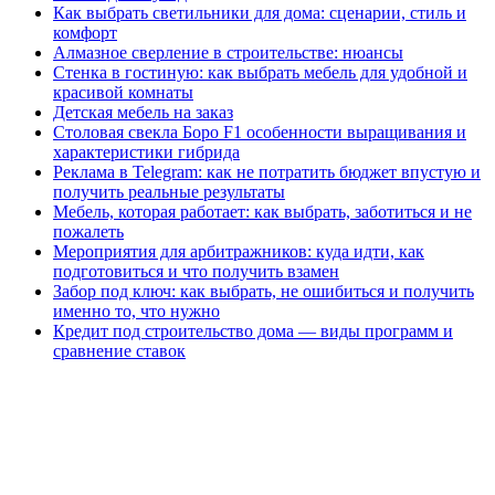
Как выбрать светильники для дома: сценарии, стиль и
комфорт
Алмазное сверление в строительстве: нюансы
Стенка в гостиную: как выбрать мебель для удобной и
красивой комнаты
Детская мебель на заказ
Столовая свекла Боро F1 особенности выращивания и
характеристики гибрида
Реклама в Telegram: как не потратить бюджет впустую и
получить реальные результаты
Мебель, которая работает: как выбрать, заботиться и не
пожалеть
Мероприятия для арбитражников: куда идти, как
подготовиться и что получить взамен
Забор под ключ: как выбрать, не ошибиться и получить
именно то, что нужно
Кредит под строительство дома — виды программ и
сравнение ставок