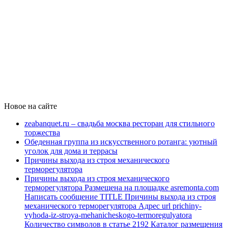
Новое на сайте
zeabanquet.ru – свадьба москва ресторан для стильного
торжества
Обеденная группа из искусственного ротанга: уютный
уголок для дома и террасы
Причины выхода из строя механического
терморегулятора
Причины выхода из строя механического
терморегулятора Размещена на площадке asremonta.com
Написать сообщение TITLE Причины выхода из строя
механического терморегулятора Адрес url prichiny-
vyhoda-iz-stroya-mehanicheskogo-termoregulyatora
Количество символов в статье 2192 Каталог размещения