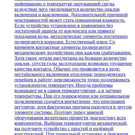
информацию о температуре окружающей среды,
вследствие чего увеличивается количество циклов
включения и выключения. Дополнительной причиной
неисправностей может стать повышенная влажность.
Если устройство установлено в помещении без
достаточной защиты от конденсата или прямого
попадания воды, металлические элементы постепенно
подвергаются коррозии. Естественный износ Со
временем контактные элементы подвергаются
механическому воздействию при каждом срабатывании.
Хотя такие детали рассчитаны на большое количество
циклов, спустя годы эксплуатации возможно ухудшение
качества контакта. Обычно это проявляется в виде:
нестабильного включения отопления; периодических
перебоев в работе; невозможности точно поддерживать
установленную температуру. Иногда проблемы
возникают не в самом терморегуляторе, а в датчике
температуры. При его повреждении или неправильном
подключении создаётся впечатление, что неисправен
регулятор, хотя фактически причина находится в другом
элементе системы. Поэтому перед заменой
оборудования желательно провести диагностику всех
компонентов. Выбирая терморегулятор механический,
вы получаете устройство с простой и надёжной
конструкцией. При правильной установке и бережном