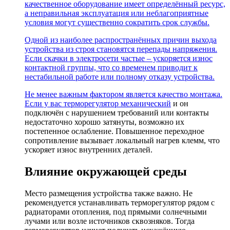
качественное оборудование имеет определённый ресурс,
а неправильная эксплуатация или неблагоприятные
условия могут существенно сократить срок службы.
Одной из наиболее распространённых причин выхода
устройства из строя становятся перепады напряжения.
Если скачки в электросети частые – ускоряется износ
контактной группы, что со временем приводит к
нестабильной работе или полному отказу устройства.
Не менее важным фактором является качество монтажа.
Если у вас
терморегулятор механический
и он
подключён с нарушением требований или контакты
недостаточно хорошо затянуты, возможно их
постепенное ослабление. Повышенное переходное
сопротивление вызывает локальный нагрев клемм, что
ускоряет износ внутренних деталей.
Влияние окружающей среды
Место размещения устройства также важно. Не
рекомендуется устанавливать терморегулятор рядом с
радиаторами отопления, под прямыми солнечными
лучами или возле источников сквозняков. Тогда