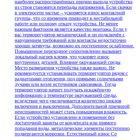
наиболее распространённых причин выхода устройства
из строя становятся перепады напряжения. Если скачки
в электросети частые – ускоряется износ контактной
группы, что со временем приводит к нестабильной
работе или полному отказу устройства. Не менее
важным фактором является качество монтажа. Если у
вас терморегулятор механический и он подключён с
нарушением требований или контакты недостаточно
хорошо затянуты, возможно их постепенное ослабление.
Повышенное переходное сопротивление вызывает
локальный нагрев клемм, что ускоряет износ
внутренних деталей. Влияние окружающей среды
Место размещения устройства также важно. Не
рекомендуется устанавливать терморегулятор рядом с
радиаторами отопления, под прямыми солнечными
лучами или возле источников сквозняков. Тогда
терморегулятор начнет получать искажённую
информацию о температуре окружающей среды,
вследствие чего увеличивается количество циклов
включения и выключения. Дополнительной причиной
неисправностей может стать повышенная влажность.
Если устройство установлено в помещении без
достаточной защиты от конденсата или прямого
попадания воды, металлические элементы постепенно
подвергаются коррозии. Естественный износ Со