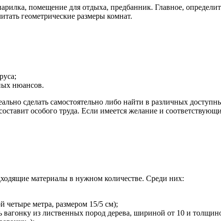
парилка, помещение для отдыха, предбанник. Главное, определ
читать геометрические размеры комнат.
руса;
ных нюансов.
еально сделать самостоятельно либо найти в различных доступ
оставит особого труда. Если имеется желание и соответствующ
одходящие материалы в нужном количестве. Среди них:
 четыре метра, размером 15/5 см);
ь вагонку из лиственных пород дерева, шириной от 10 и толщино