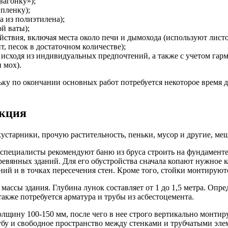
вагонку»);
пленку);
 из полиэтилена);
й ваты);
йствия, включая места около печи и дымохода (используют листо
, песок в достаточном количестве);
исходя из индивидуальных предпочтений, а также с учетом гарм
 мох).
ку по окончании основных работ потребуется некоторое время дл
укция
кустарники, прочую растительность, пеньки, мусор и другие, м
специалисты рекомендуют баню из бруса строить на фундаменте 
евянных зданий. Для его обустройства сначала копают нужное к
ний и в точках пересечения стен. Кроме того, стойки монтирую
массы здания. Глубина лунок составляет от 1 до 1,5 метра. Опр
акже потребуется арматура и трубы из асбестоцемента.
толщину 100-150 мм, после чего в нее строго вертикально монти
убу и свободное пространство между стенками и трубчатыми эле