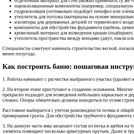
отделочный материал для стен (можно применить ту же «
пароизоляционные компоненты (например, специальную 
гидроизоляция (оптимально подойдет пенофол или пленка
утеплитель для потолка (материалы на основе минерально
изоляторы для деревянных деталей от термического возде
компоненты для обустройства фундамента (щебень, цемент
кровельный материал для возведения крыши (подбирают, 
утеплитель пространства между венцами (джут, пакля или
Специалисты советуют начинать строительство весной, посколь
менее полугода.
Как построить баню: пошаговая инстр
1. Работы начинают с расчистки выбранного участка (удаляют 
2. На втором этапе приступают к созданию основания. Многие 
прекрасно подходит для возведения небольших каркасных и дер
сложно. Опоры обязательно должны находиться по углам строе
Расстояние выбирается с учетом разновидности почвы и общей 
промерзания грунта. Для обустройства трубчатого фундамента т
3. На донную часть ямы засыпают состав из песка и щебня на 
элемента помещают несколько арматурных прутьев. Далее в тр