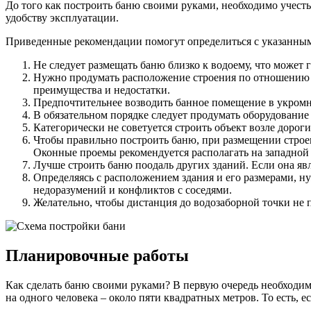
До того как построить баню своими руками, необходимо учест
удобству эксплуатации.
Приведенные рекомендации помогут определиться с указанны
Не следует размещать баню близко к водоему, что может 
Нужно продумать расположение строения по отношению к д
преимущества и недостатки.
Предпочтительнее возводить банное помещение в укромно
В обязательном порядке следует продумать оборудование
Категорически не советуется строить объект возле дороги
Чтобы правильно построить баню, при размещении строен
Оконные проемы рекомендуется располагать на западной 
Лучше строить баню поодаль других зданий. Если она яв
Определяясь с расположением здания и его размерами, 
недоразумений и конфликтов с соседями.
Желательно, чтобы дистанция до водозаборной точки не 
Планировочные работы
Как сделать баню своими руками? В первую очередь необходим
на одного человека – около пяти квадратных метров. То есть, е