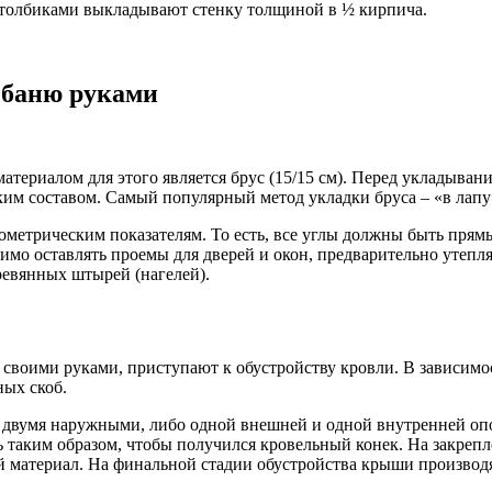
столбиками выкладывают стенку толщиной в ½ кирпича.
 баню руками
териалом для этого является брус (15/15 см). Перед укладывани
им составом. Самый популярный метод укладки бруса – «в лапу
метрическим показателям. То есть, все углы должны быть прямы
одимо оставлять проемы для дверей и окон, предварительно ут
ревянных штырей (нагелей).
 своими руками, приступают к обустройству кровли. В зависимо
ных скоб.
я двумя наружными, либо одной внешней и одной внутренней оп
ть таким образом, чтобы получился кровельный конек. На закре
й материал. На финальной стадии обустройства крыши производ