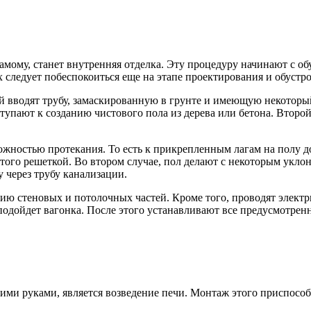
ому, станет внутренняя отделка. Эту процедуру начинают с об
 следует побеспокоиться еще на этапе проектирования и обустр
й вводят трубу, замаскированную в грунте и имеющую некоторый
тупают к созданию чистового пола из дерева или бетона. Второ
можностью протекания. То есть к прикрепленным лагам на полу 
того решеткой. Во втором случае, пол делают с некоторым уклон
 через трубу канализации.
ию стеновых и потолочных частей. Кроме того, проводят элект
 подойдет вагонка. После этого устанавливают все предусмотрен
ми руками, является возведение печи. Монтаж этого приспособ