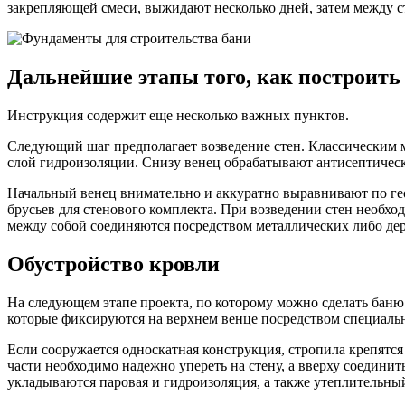
закрепляющей смеси, выжидают несколько дней, затем между 
Дальнейшие этапы того, как построить
Инструкция содержит еще несколько важных пунктов.
Следующий шаг предполагает возведение стен. Классическим ма
слой гидроизоляции. Снизу венец обрабатывают антисептическ
Начальный венец внимательно и аккуратно выравнивают по гео
брусьев для стенового комплекта. При возведении стен необх
между собой соединяются посредством металлических либо де
Обустройство кровли
На следующем этапе проекта, по которому можно сделать баню
которые фиксируются на верхнем венце посредством специаль
Если сооружается односкатная конструкция, стропила крепятс
части необходимо надежно упереть на стену, а вверху соедини
укладываются паровая и гидроизоляция, а также утеплительны