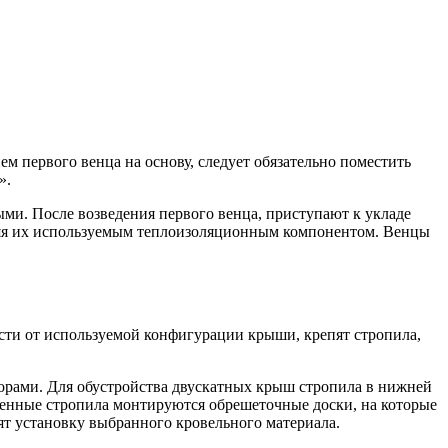
ем первого венца на основу, следует обязательно поместить
».
ми. После возведения первого венца, приступают к укладе
епляя их используемым теплоизоляционным компонентом. Венцы
сти от используемой конфигурации крыши, крепят стропила,
орами. Для обустройства двускатных крыш стропила в нижней
пленные стропила монтируются обрешеточные доски, на которые
ят установку выбранного кровельного материала.