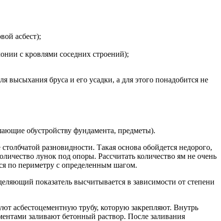
вой асбест);
онии с кровлями соседних строений);
я высыхания бруса и его усадки, а для этого понадобится не
ешающие обустройству фундамента, предметы).
столбчатой разновидности. Такая основа обойдется недорого,
оличество лунок под опоры. Рассчитать количество ям не очень
тся по периметру с определенным шагом.
еделяющий показатель высчитывается в зависимости от степени
руют асбестоцементную трубу, которую закрепляют. Внутрь
ментами заливают бетонный раствор. После заливания