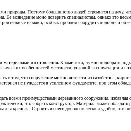
уками природы. Поэтому большинство людей стремится на дачу, ч
ня. Ее возведение моно доверить специалистам, однако это весьм
 строительные навыки, особых проблем соорудить подобный объе
м и материалами изготовления. Кроме того, нужно подобрать по
фических особенностей местности, условий эксплуатации и воз
нать о том, что сооружение можно возвести из газобетона, кирп
 материал не нуждается в усиленном фундаменте, при этом обл
ладать всеми преимуществами деревянного сооружения, избавляя
рактически, что собрать конструктор. Материал может обладать 
 для крепежа. Строить из него довольно легко и удобно, что 