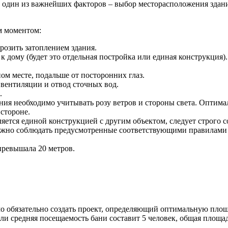
ь один из важнейших факторов – выбор месторасположения здан
м моментом:
грозить затоплением здания.
ому (будет это отдельная постройка или единая конструкция). 
м месте, подальше от посторонних глаз.
 вентиляции и отвод сточных вод.
.
ия необходимо учитывать розу ветров и стороны света. Оптима
стороне.
ляется единой конструкцией с другим объектом, следует строго 
нужно соблюдать предусмотренные соответствующими правилами 
превышала 20 метров.
о обязательно создать проект, определяющий оптимальную площа
сли средняя посещаемость бани составит 5 человек, общая площад