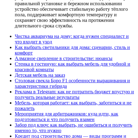
правильной установке и бережном использовании
устройство обеспечивает стабильную работу тёплого
пола, поддерживает комфортную температуру и
сохраняет свою эффективность на протяжении
длительного срока службы.
Чистка аквариума на дому: когда нужен специалист и
что входит в уход
Как выбрать светильники для дома: сценарии, стиль и
комфорт
Алмазное сверление в строительстве: нюансы
Стенка в гостиную: как выбрать мебель для удобной и
красивой комнаты
Детская мебель на заказ
Столовая свекла Боро F1 особенности выращивания и
характеристики гибрида
Реклама в Telegram: как не потратить бюджет впустую и
получить реальные результаты
Мебель, которая работает: как выбрать, заботиться и не
пожалеть
Мероприятия для арбитражников: куда идти, как
подготовиться и что получить взамен
Забор под ключ: как выбрать, не ошибиться и получить
именно то, что нужно
Кредит под строительство дома — виды программ и