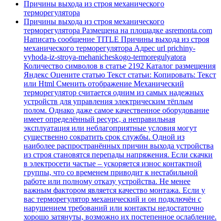
Причины выхода из строя механического
терморегулятора
Причины выхода из строя механического
терморегулятора Размещена на площадке asremonta.com
Написать сообщение TITLE Причины выхода из строя
механического терморегулятора Адрес url prichiny-
vyhoda-iz-stroya-mehanicheskogo-termoregulyatora
Количество символов в статье 2192 Каталог размещения
Яндекс Оцените статью Текст статьи: Копировать: Текст
или Html Cменить отображение Механический
терморегулятор считается одним из самых надежных
устройств для управления электрическим тёплым
полом. Однако даже самое качественное оборудование
имеет определённый ресурс, а неправильная
эксплуатация или неблагоприятные условия могут
существенно сократить срок службы. Одной из
наиболее распространённых причин выхода устройства
из строя становятся перепады напряжения. Если скачки
в электросети частые – ускоряется износ контактной
группы, что со временем приводит к нестабильной
работе или полному отказу устройства. Не менее
важным фактором является качество монтажа. Если у
вас терморегулятор механический и он подключён с
нарушением требований или контакты недостаточно
хорошо затянуты, возможно их постепенное ослабление.