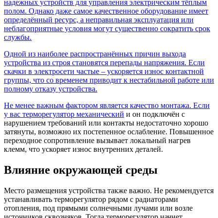
надежных устройств для управления электрическим тёплым
полом. Однако даже самое качественное оборудование имеет
определённый ресурс, а неправильная эксплуатация или
неблагоприятные условия могут существенно сократить срок
службы.
Одной из наиболее распространённых причин выхода
устройства из строя становятся перепады напряжения. Если
скачки в электросети частые – ускоряется износ контактной
группы, что со временем приводит к нестабильной работе или
полному отказу устройства.
Не менее важным фактором является качество монтажа. Если
у вас
терморегулятор механический
и он подключён с
нарушением требований или контакты недостаточно хорошо
затянуты, возможно их постепенное ослабление. Повышенное
переходное сопротивление вызывает локальный нагрев
клемм, что ускоряет износ внутренних деталей.
Влияние окружающей среды
Место размещения устройства также важно. Не рекомендуется
устанавливать терморегулятор рядом с радиаторами
отопления, под прямыми солнечными лучами или возле
источников сквозняков. Тогда терморегулятор начнет