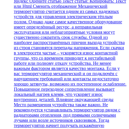
Яндекс Оцените статью Текст статьи: Копировать: Текст
или Html Cменить отображение Механический
терморегулятор считается одним из самых надежных
устройств для управления электрическим тёплым
полом. Однако даже самое качественное оборудование
имеет определённый ресурс, а неправильная
эксплуатация или неблагоприятные условия могут
существенно сократить срок службы. Одной из
наиболее распространённых причин выхода устройства
из строя становятся перепады напряжения. Если скачки
в электросети частые – ускоряется износ контактной
группы, что со временем приводит к нестабильной
работе или полному отказу устройства. Не менее
важным фактором является качество монтажа. Если у
вас терморегулятор механический и он подключён с
нарушением требований или контакты недостаточно
хорошо затянуты, возможно их постепенное ослабление.
Повышенное переходное сопротивление вызывает
локальный нагрев клемм, что ускоряет износ
внутренних деталей. Влияние окружающей среды
Место размещения устройства также важно. Не
рекомендуется устанавливать терморегулятор рядом с
радиаторами отопления, под прямыми солнечными
лучами или возле источников сквозняков. Тогда
терморегулятор начнет получать искажённую