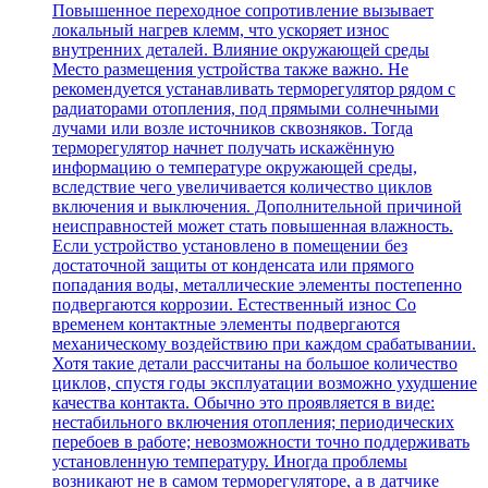
Повышенное переходное сопротивление вызывает
локальный нагрев клемм, что ускоряет износ
внутренних деталей. Влияние окружающей среды
Место размещения устройства также важно. Не
рекомендуется устанавливать терморегулятор рядом с
радиаторами отопления, под прямыми солнечными
лучами или возле источников сквозняков. Тогда
терморегулятор начнет получать искажённую
информацию о температуре окружающей среды,
вследствие чего увеличивается количество циклов
включения и выключения. Дополнительной причиной
неисправностей может стать повышенная влажность.
Если устройство установлено в помещении без
достаточной защиты от конденсата или прямого
попадания воды, металлические элементы постепенно
подвергаются коррозии. Естественный износ Со
временем контактные элементы подвергаются
механическому воздействию при каждом срабатывании.
Хотя такие детали рассчитаны на большое количество
циклов, спустя годы эксплуатации возможно ухудшение
качества контакта. Обычно это проявляется в виде:
нестабильного включения отопления; периодических
перебоев в работе; невозможности точно поддерживать
установленную температуру. Иногда проблемы
возникают не в самом терморегуляторе, а в датчике