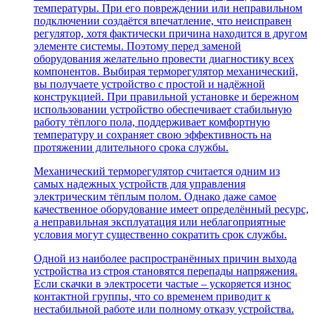
температуры. При его повреждении или неправильном
подключении создаётся впечатление, что неисправен
регулятор, хотя фактически причина находится в другом
элементе системы. Поэтому перед заменой
оборудования желательно провести диагностику всех
компонентов. Выбирая терморегулятор механический,
вы получаете устройство с простой и надёжной
конструкцией. При правильной установке и бережном
использовании устройство обеспечивает стабильную
работу тёплого пола, поддерживает комфортную
температуру и сохраняет свою эффективность на
протяжении длительного срока службы.
Механический терморегулятор считается одним из
самых надежных устройств для управления
электрическим тёплым полом. Однако даже самое
качественное оборудование имеет определённый ресурс,
а неправильная эксплуатация или неблагоприятные
условия могут существенно сократить срок службы.
Одной из наиболее распространённых причин выхода
устройства из строя становятся перепады напряжения.
Если скачки в электросети частые – ускоряется износ
контактной группы, что со временем приводит к
нестабильной работе или полному отказу устройства.