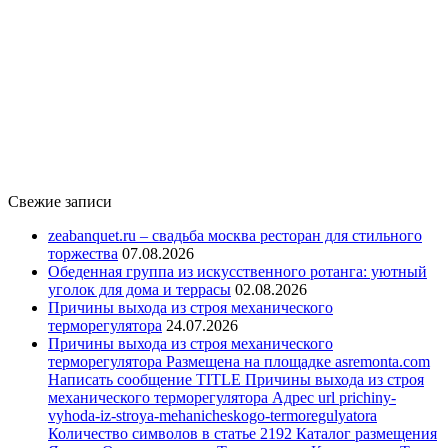
Свежие записи
zeabanquet.ru – свадьба москва ресторан для стильного
торжества
07.08.2026
Обеденная группа из искусственного ротанга: уютный
уголок для дома и террасы
02.08.2026
Причины выхода из строя механического
терморегулятора
24.07.2026
Причины выхода из строя механического
терморегулятора Размещена на площадке asremonta.com
Написать сообщение TITLE Причины выхода из строя
механического терморегулятора Адрес url prichiny-
vyhoda-iz-stroya-mehanicheskogo-termoregulyatora
Количество символов в статье 2192 Каталог размещения