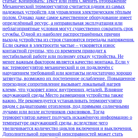
статьи: Копировать: Текст или Html Cменить отображение
Механический терморегулятор считается одним из самых
надежных устройств для управления электрическим тёплым
полом. Однако даже самое качественное оборудование имеет
определённый ресурс, а неправильная эксплуатация или
неблагоприятные условия могут существенно сократить срок
службы. Одной из наиболее распространённых причин
выхода устройства из строя становятся перепады напряжения.
Если скачки в электросети частые – ускоряется износ
контактной группы, что со временем приводит к
нестабильной работе или полному отказу устройства. Не
менее важным фактором является качество монтажа. Если у
вас терморегулятор механический и он подключён с
нарушением требований или контакты недостаточно хорошо
затянуты, возможно их постепенное ослабление. Повышенное
переходное сопротивление вызывает локальный нагрев
клемм, что ускоряет износ внутренних деталей. Влияние
окружающей среды Место размещения устройства также
важно. Не рекомендуется устанавливать терморегулятор
рядом с радиаторами отопления, под прямыми солнечными
лучами или возле источников сквозняков. Тогда
терморегулятор начнет получать искажённую информацию о
температуре окружающей среды, вследствие чего
увеличивается количество циклов включения и выключения.
Дополнительной причиной неисправностей может стать