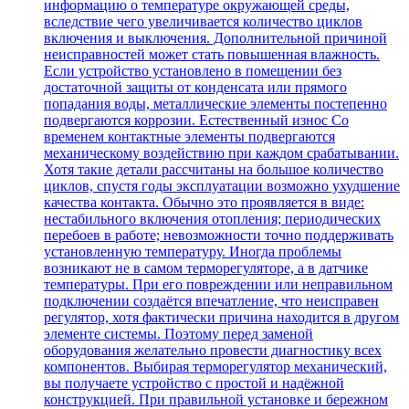
информацию о температуре окружающей среды,
вследствие чего увеличивается количество циклов
включения и выключения. Дополнительной причиной
неисправностей может стать повышенная влажность.
Если устройство установлено в помещении без
достаточной защиты от конденсата или прямого
попадания воды, металлические элементы постепенно
подвергаются коррозии. Естественный износ Со
временем контактные элементы подвергаются
механическому воздействию при каждом срабатывании.
Хотя такие детали рассчитаны на большое количество
циклов, спустя годы эксплуатации возможно ухудшение
качества контакта. Обычно это проявляется в виде:
нестабильного включения отопления; периодических
перебоев в работе; невозможности точно поддерживать
установленную температуру. Иногда проблемы
возникают не в самом терморегуляторе, а в датчике
температуры. При его повреждении или неправильном
подключении создаётся впечатление, что неисправен
регулятор, хотя фактически причина находится в другом
элементе системы. Поэтому перед заменой
оборудования желательно провести диагностику всех
компонентов. Выбирая терморегулятор механический,
вы получаете устройство с простой и надёжной
конструкцией. При правильной установке и бережном