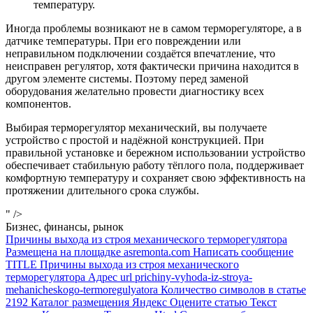
температуру.
Иногда проблемы возникают не в самом терморегуляторе, а в
датчике температуры. При его повреждении или
неправильном подключении создаётся впечатление, что
неисправен регулятор, хотя фактически причина находится в
другом элементе системы. Поэтому перед заменой
оборудования желательно провести диагностику всех
компонентов.
Выбирая терморегулятор механический, вы получаете
устройство с простой и надёжной конструкцией. При
правильной установке и бережном использовании устройство
обеспечивает стабильную работу тёплого пола, поддерживает
комфортную температуру и сохраняет свою эффективность на
протяжении длительного срока службы.
" />
Бизнес, финансы, рынок
Причины выхода из строя механического терморегулятора
Размещена на площадке asremonta.com Написать сообщение
TITLE Причины выхода из строя механического
терморегулятора Адрес url prichiny-vyhoda-iz-stroya-
mehanicheskogo-termoregulyatora Количество символов в статье
2192 Каталог размещения Яндекс Оцените статью Текст