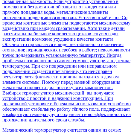
повышенная влажность. Если устройство установлено в
помещении без достаточной защиты от конденсата или
прямого попадания воды, металлические элементы
постепенно подвергаются коррозии. Естественный износ Со
временем контактные элементы подвергаются механическому
воздействию при каждом срабатывании. Хотя такие детали
рассчитаны на большое количество циклов, спустя годы
эксплуатации возможно ухудшение качества контакта.
Обычно это проявляется в виде: нестабильного включения
отопления; периодических перебоев в работе; невозможности
точно поддерживать установленную температуру. Иногда
проблемы возникают не в самом терморегуляторе, а в датчике
температуры. При его повреждении или неправильном
подключении создаётся впечатление, что неисправен
регулятор, хотя фактически причина находится в другом
элементе системы. Поэтому перед заменой оборудования
желательно провести диагностику всех компонентов.
Выбирая терморегулятор механический, вы получаете
устройство с простой и надёжной конструкцией. При
правильной установке и бережном использовании устройство
обеспечивает стабильную работу тёплого пола, поддерживает
комфортную температуру и сохраняет свою эффективность на
протяжении длительного срока службы.
Механический терморегулятор считается одним из самых