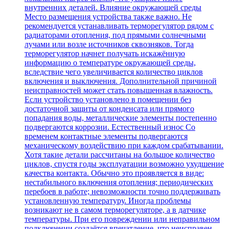
внутренних деталей. Влияние окружающей среды
Место размещения устройства также важно. Не
рекомендуется устанавливать терморегулятор рядом с
радиаторами отопления, под прямыми солнечными
лучами или возле источников сквозняков. Тогда
терморегулятор начнет получать искажённую
информацию о температуре окружающей среды,
вследствие чего увеличивается количество циклов
включения и выключения. Дополнительной причиной
неисправностей может стать повышенная влажность.
Если устройство установлено в помещении без
достаточной защиты от конденсата или прямого
попадания воды, металлические элементы постепенно
подвергаются коррозии. Естественный износ Со
временем контактные элементы подвергаются
механическому воздействию при каждом срабатывании.
Хотя такие детали рассчитаны на большое количество
циклов, спустя годы эксплуатации возможно ухудшение
качества контакта. Обычно это проявляется в виде:
нестабильного включения отопления; периодических
перебоев в работе; невозможности точно поддерживать
установленную температуру. Иногда проблемы
возникают не в самом терморегуляторе, а в датчике
температуры. При его повреждении или неправильном
подключении создаётся впечатление, что неисправен