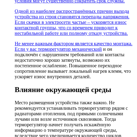
условия могут существенно сократить срок службы.
Одной из наиболее распространённых причин выхода
устройства из строя становятся перепады напряжения.
Если скачки в электросети частые – ускоряется износ
контактной группы, что со временем приводит к
нестабильной работе или полному отказу устройства.
Не менее важным фактором является качество монтажа.
Если у вас
терморегулятор механический
и он
подключён с нарушением требований или контакты
недостаточно хорошо затянуты, возможно их
постепенное ослабление. Повышенное переходное
сопротивление вызывает локальный нагрев клемм, что
ускоряет износ внутренних деталей.
Влияние окружающей среды
Место размещения устройства также важно. Не
рекомендуется устанавливать терморегулятор рядом с
радиаторами отопления, под прямыми солнечными
лучами или возле источников сквозняков. Тогда
терморегулятор начнет получать искажённую
информацию о температуре окружающей среды,
вследствие чего увеличивается количество циклов