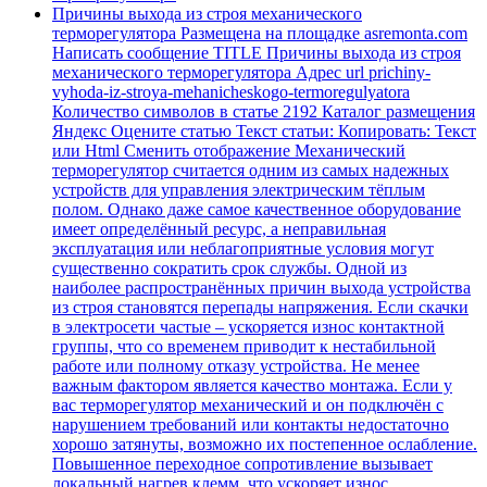
Причины выхода из строя механического
терморегулятора Размещена на площадке asremonta.com
Написать сообщение TITLE Причины выхода из строя
механического терморегулятора Адрес url prichiny-
vyhoda-iz-stroya-mehanicheskogo-termoregulyatora
Количество символов в статье 2192 Каталог размещения
Яндекс Оцените статью Текст статьи: Копировать: Текст
или Html Cменить отображение Механический
терморегулятор считается одним из самых надежных
устройств для управления электрическим тёплым
полом. Однако даже самое качественное оборудование
имеет определённый ресурс, а неправильная
эксплуатация или неблагоприятные условия могут
существенно сократить срок службы. Одной из
наиболее распространённых причин выхода устройства
из строя становятся перепады напряжения. Если скачки
в электросети частые – ускоряется износ контактной
группы, что со временем приводит к нестабильной
работе или полному отказу устройства. Не менее
важным фактором является качество монтажа. Если у
вас терморегулятор механический и он подключён с
нарушением требований или контакты недостаточно
хорошо затянуты, возможно их постепенное ослабление.
Повышенное переходное сопротивление вызывает
локальный нагрев клемм, что ускоряет износ