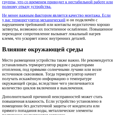
группы, что со временем приводит к нестабильной работе или
полному отказу устройства.
Не менее важным фактором является качество монтажа. Если
у вас
терморегулятор механический
и он подключён с
нарушением требований или контакты недостаточно хорошо
затянуты, возможно их постепенное ослабление. Повышенное
переходное сопротивление вызывает локальный нагрев
клемм, что ускоряет износ внутренних деталей.
Влияние окружающей среды
Место размещения устройства также важно. Не рекомендуется
устанавливать терморегулятор рядом с радиаторами
отопления, под прямыми солнечными лучами или возле
источников сквозняков. Тогда терморегулятор начнет
получать искажённую информацию о температуре
окружающей среды, вследствие чего увеличивается
количество циклов включения и выключения.
Дополнительной причиной неисправностей может стать
повышенная влажность. Если устройство установлено в
помещении без достаточной защиты от конденсата или
прямого попадания воды, металлические элементы