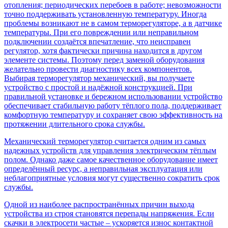
отопления; периодических перебоев в работе; невозможности
точно поддерживать установленную температуру. Иногда
проблемы возникают не в самом терморегуляторе, а в датчике
температуры. При его повреждении или неправильном
подключении создаётся впечатление, что неисправен
регулятор, хотя фактически причина находится в другом
элементе системы. Поэтому перед заменой оборудования
желательно провести диагностику всех компонентов.
Выбирая терморегулятор механический, вы получаете
устройство с простой и надёжной конструкцией. При
правильной установке и бережном использовании устройство
обеспечивает стабильную работу тёплого пола, поддерживает
комфортную температуру и сохраняет свою эффективность на
протяжении длительного срока службы.
Механический терморегулятор считается одним из самых
надежных устройств для управления электрическим тёплым
полом. Однако даже самое качественное оборудование имеет
определённый ресурс, а неправильная эксплуатация или
неблагоприятные условия могут существенно сократить срок
службы.
Одной из наиболее распространённых причин выхода
устройства из строя становятся перепады напряжения. Если
скачки в электросети частые – ускоряется износ контактной