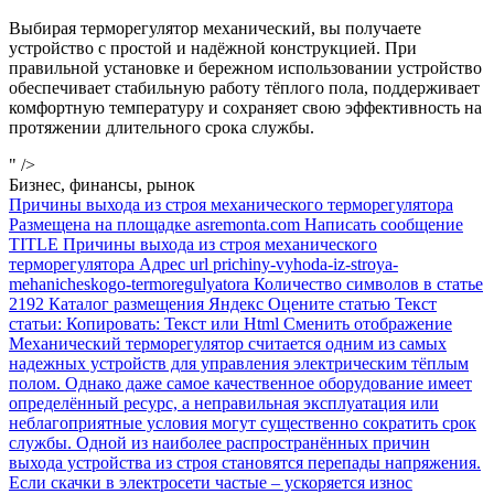
Выбирая терморегулятор механический, вы получаете
устройство с простой и надёжной конструкцией. При
правильной установке и бережном использовании устройство
обеспечивает стабильную работу тёплого пола, поддерживает
комфортную температуру и сохраняет свою эффективность на
протяжении длительного срока службы.
" />
Бизнес, финансы, рынок
Причины выхода из строя механического терморегулятора
Размещена на площадке asremonta.com Написать сообщение
TITLE Причины выхода из строя механического
терморегулятора Адрес url prichiny-vyhoda-iz-stroya-
mehanicheskogo-termoregulyatora Количество символов в статье
2192 Каталог размещения Яндекс Оцените статью Текст
статьи: Копировать: Текст или Html Cменить отображение
Механический терморегулятор считается одним из самых
надежных устройств для управления электрическим тёплым
полом. Однако даже самое качественное оборудование имеет
определённый ресурс, а неправильная эксплуатация или
неблагоприятные условия могут существенно сократить срок
службы. Одной из наиболее распространённых причин
выхода устройства из строя становятся перепады напряжения.
Если скачки в электросети частые – ускоряется износ