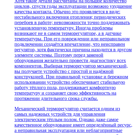
Хотя такие детали рассчитаны на большое количество
циклов, спустя годы эксплуатации возможно ухудшение
качества контакта. Обычно это проявляется в виде:
нестабильного включения отопления; периодических
перебоев в работе; невозможности точно поддерживать
установленную температуру. Иногда проблемы
возникают не в самом терморегуляторе, а в датчике
температуры. При его повреждении или неправильном
подключении создаётся впечатление, что неисправен
регулятор, хотя фактически причина находится в другом
элементе системы. Поэтому перед заменой
оборудования желательно провести диагностику всех
компонентов. Выбирая терморегулятор механический,
вы получаете устройство с простой и надёжной
конструкцией. При правильной установке и бережном
использовании устройство обеспечивает стабильную
работу тёплого пола, поддерживает комфортную
температуру и сохраняет свою эффективность на
протяжении длительного срока службы.
Механический терморегулятор считается одним из
самых надежных устройств для управления
электрическим тёплым полом. Однако даже самое
качественное оборудование имеет определённый ресурс,
а неправильная эксплуатация или неблагоприятные