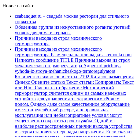
Новое на сайте
zeabanquet.ru – свадьба москва ресторан для стильного
торжества
Обеденная группа из искусственного ротанга: уютный
уголок для дома и террасы
Причины выхода из строя механического
терморегулятора
Причины выхода из строя механического
терморегулятора Размещена на площадке asremonta.com
Написать сообщение TITLE Причины выхода из строя
механического терморегулятора Адрес url prichiny-
vyhoda-iz-stroya-mehanicheskogo-termoregulyatora
Количество символов в статье 2192 Каталог размещения
Яндекс Оцените статью Текст статьи: Копировать: Текст
или Html Cменить отображение Механический
терморегулятор считается одним из самых надежных
устройств для управления электрическим тёплым
полом. Однако даже самое качественное оборудование
имеет определённый ресурс, а неправильная
эксплуатация или неблагоприятные условия могут
существенно сократить срок службы. Одной из
наиболее распространённых причин выхода устройства
из строя становятся перепады напряжения. Если скачки