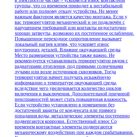
в электросети частые – ускоряется износ контактной
группы, что со временем приводит к нестабильной
работе или полному отказу устройства. Не менее
важным фактором является качество монтажа. Если у
вас терморегулятор механический и он подключён с
нарушением требований или контакты недостаточно
хорошо затянуты, возможно их постепенное ослабление.
Повышенное переходное сопротивление вызывает
локальный нагрев клемм, что ускоряет износ
внутренних деталей. Влияние окружающей среды
Место размещения устройства также важно. Не
рекомендуется устанавливать терморегулятор рядом с
радиаторами отопления, под прямыми солнечными
лучами или возле источников сквозняков. Тогда
терморегулятор начнет получать искажённую
информацию о температуре окружающей среды,
вследствие чего увеличивается количество циклов
включения и выключения. Дополнительной причиной
неисправностей может стать повышенная влажность.
Если устройство установлено в помещении без
достаточной защиты от конденсата или прямого
попадания воды, металлические элементы постепенно
подвергаются коррозии. Естественный износ Со
временем контактные элементы подвергаются
механическому воздействию при каждом срабатывании.