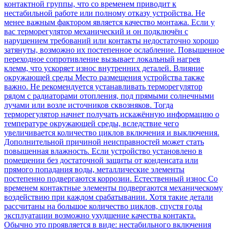
контактной группы, что со временем приводит к
нестабильной работе или полному отказу устройства. Не
менее важным фактором является качество монтажа. Если у
вас терморегулятор механический и он подключён с
нарушением требований или контакты недостаточно хорошо
затянуты, возможно их постепенное ослабление. Повышенное
переходное сопротивление вызывает локальный нагрев
клемм, что ускоряет износ внутренних деталей. Влияние
окружающей среды Место размещения устройства также
важно. Не рекомендуется устанавливать терморегулятор
рядом с радиаторами отопления, под прямыми солнечными
лучами или возле источников сквозняков. Тогда
терморегулятор начнет получать искажённую информацию о
температуре окружающей среды, вследствие чего
увеличивается количество циклов включения и выключения.
Дополнительной причиной неисправностей может стать
повышенная влажность. Если устройство установлено в
помещении без достаточной защиты от конденсата или
прямого попадания воды, металлические элементы
постепенно подвергаются коррозии. Естественный износ Со
временем контактные элементы подвергаются механическому
воздействию при каждом срабатывании. Хотя такие детали
рассчитаны на большое количество циклов, спустя годы
эксплуатации возможно ухудшение качества контакта.
Обычно это проявляется в виде: нестабильного включения