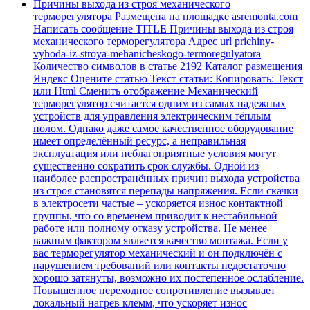
Причины выхода из строя механического
терморегулятора Размещена на площадке asremonta.com
Написать сообщение TITLE Причины выхода из строя
механического терморегулятора Адрес url prichiny-
vyhoda-iz-stroya-mehanicheskogo-termoregulyatora
Количество символов в статье 2192 Каталог размещения
Яндекс Оцените статью Текст статьи: Копировать: Текст
или Html Cменить отображение Механический
терморегулятор считается одним из самых надежных
устройств для управления электрическим тёплым
полом. Однако даже самое качественное оборудование
имеет определённый ресурс, а неправильная
эксплуатация или неблагоприятные условия могут
существенно сократить срок службы. Одной из
наиболее распространённых причин выхода устройства
из строя становятся перепады напряжения. Если скачки
в электросети частые – ускоряется износ контактной
группы, что со временем приводит к нестабильной
работе или полному отказу устройства. Не менее
важным фактором является качество монтажа. Если у
вас терморегулятор механический и он подключён с
нарушением требований или контакты недостаточно
хорошо затянуты, возможно их постепенное ослабление.
Повышенное переходное сопротивление вызывает
локальный нагрев клемм, что ускоряет износ