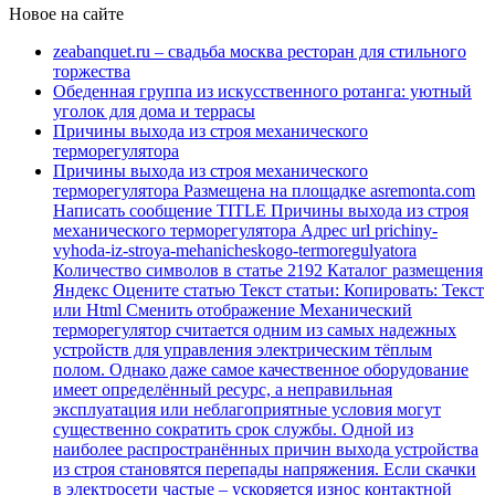
Новое на сайте
zeabanquet.ru – свадьба москва ресторан для стильного
торжества
Обеденная группа из искусственного ротанга: уютный
уголок для дома и террасы
Причины выхода из строя механического
терморегулятора
Причины выхода из строя механического
терморегулятора Размещена на площадке asremonta.com
Написать сообщение TITLE Причины выхода из строя
механического терморегулятора Адрес url prichiny-
vyhoda-iz-stroya-mehanicheskogo-termoregulyatora
Количество символов в статье 2192 Каталог размещения
Яндекс Оцените статью Текст статьи: Копировать: Текст
или Html Cменить отображение Механический
терморегулятор считается одним из самых надежных
устройств для управления электрическим тёплым
полом. Однако даже самое качественное оборудование
имеет определённый ресурс, а неправильная
эксплуатация или неблагоприятные условия могут
существенно сократить срок службы. Одной из
наиболее распространённых причин выхода устройства
из строя становятся перепады напряжения. Если скачки
в электросети частые – ускоряется износ контактной