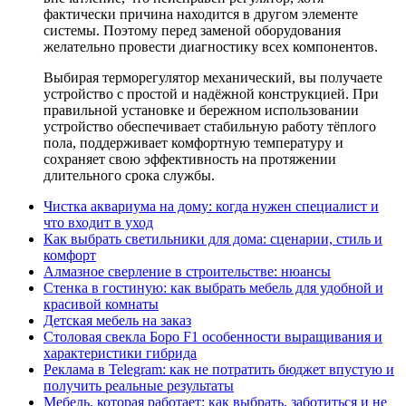
фактически причина находится в другом элементе
системы. Поэтому перед заменой оборудования
желательно провести диагностику всех компонентов.
Выбирая терморегулятор механический, вы получаете
устройство с простой и надёжной конструкцией. При
правильной установке и бережном использовании
устройство обеспечивает стабильную работу тёплого
пола, поддерживает комфортную температуру и
сохраняет свою эффективность на протяжении
длительного срока службы.
Чистка аквариума на дому: когда нужен специалист и
что входит в уход
Как выбрать светильники для дома: сценарии, стиль и
комфорт
Алмазное сверление в строительстве: нюансы
Стенка в гостиную: как выбрать мебель для удобной и
красивой комнаты
Детская мебель на заказ
Столовая свекла Боро F1 особенности выращивания и
характеристики гибрида
Реклама в Telegram: как не потратить бюджет впустую и
получить реальные результаты
Мебель, которая работает: как выбрать, заботиться и не