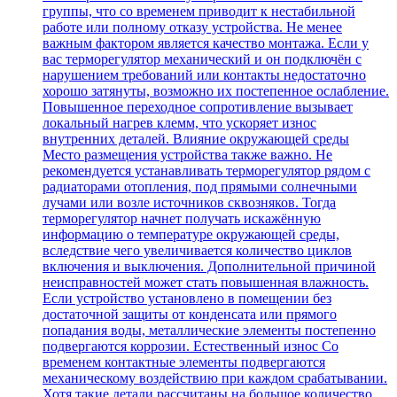
группы, что со временем приводит к нестабильной
работе или полному отказу устройства. Не менее
важным фактором является качество монтажа. Если у
вас терморегулятор механический и он подключён с
нарушением требований или контакты недостаточно
хорошо затянуты, возможно их постепенное ослабление.
Повышенное переходное сопротивление вызывает
локальный нагрев клемм, что ускоряет износ
внутренних деталей. Влияние окружающей среды
Место размещения устройства также важно. Не
рекомендуется устанавливать терморегулятор рядом с
радиаторами отопления, под прямыми солнечными
лучами или возле источников сквозняков. Тогда
терморегулятор начнет получать искажённую
информацию о температуре окружающей среды,
вследствие чего увеличивается количество циклов
включения и выключения. Дополнительной причиной
неисправностей может стать повышенная влажность.
Если устройство установлено в помещении без
достаточной защиты от конденсата или прямого
попадания воды, металлические элементы постепенно
подвергаются коррозии. Естественный износ Со
временем контактные элементы подвергаются
механическому воздействию при каждом срабатывании.
Хотя такие детали рассчитаны на большое количество