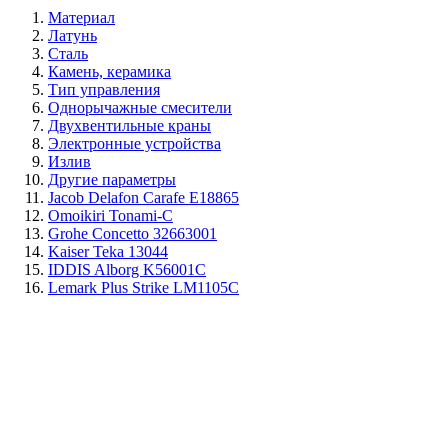
Материал
Латунь
Сталь
Камень, керамика
Тип управления
Однорычажные смесители
Двухвентильные краны
Электронные устройства
Излив
Другие параметры
Jacob Delafon Carafe E18865
Omoikiri Tonami-C
Grohe Concetto 32663001
Kaiser Teka 13044
IDDIS Alborg K56001C
Lemark Plus Strike LM1105C