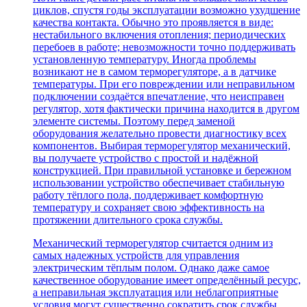
циклов, спустя годы эксплуатации возможно ухудшение
качества контакта. Обычно это проявляется в виде:
нестабильного включения отопления; периодических
перебоев в работе; невозможности точно поддерживать
установленную температуру. Иногда проблемы
возникают не в самом терморегуляторе, а в датчике
температуры. При его повреждении или неправильном
подключении создаётся впечатление, что неисправен
регулятор, хотя фактически причина находится в другом
элементе системы. Поэтому перед заменой
оборудования желательно провести диагностику всех
компонентов. Выбирая терморегулятор механический,
вы получаете устройство с простой и надёжной
конструкцией. При правильной установке и бережном
использовании устройство обеспечивает стабильную
работу тёплого пола, поддерживает комфортную
температуру и сохраняет свою эффективность на
протяжении длительного срока службы.
Механический терморегулятор считается одним из
самых надежных устройств для управления
электрическим тёплым полом. Однако даже самое
качественное оборудование имеет определённый ресурс,
а неправильная эксплуатация или неблагоприятные
условия могут существенно сократить срок службы.