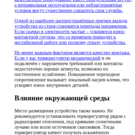
а неправильная эксплуатация или неблагоприятные
условия могут существенно сократить срок службы.
Одной из наиболее распространённых причин выхода
устройства из строя становятся перепады напряжения.
Если скачки в электросети частые – ускоряется износ
контактной группы, что со временем приводит к
нестабильной работе или полному отказу устройства.
Не менее важным фактором является качество монтажа.
Если у вас
терморегулятор механический
и он
подключён с нарушением требований или контакты
недостаточно хорошо затянуты, возможно их
постепенное ослабление. Повышенное переходное
сопротивление вызывает локальный нагрев клемм, что
ускоряет износ внутренних деталей.
Влияние окружающей среды
Место размещения устройства также важно. Не
рекомендуется устанавливать терморегулятор рядом с
радиаторами отопления, под прямыми солнечными
лучами или возле источников сквозняков. Тогда
терморегулятор начнет получать искажённую