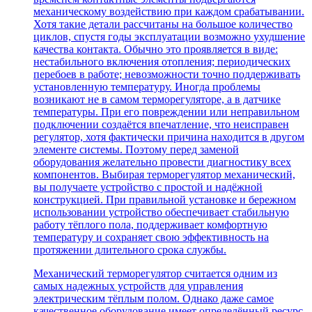
механическому воздействию при каждом срабатывании.
Хотя такие детали рассчитаны на большое количество
циклов, спустя годы эксплуатации возможно ухудшение
качества контакта. Обычно это проявляется в виде:
нестабильного включения отопления; периодических
перебоев в работе; невозможности точно поддерживать
установленную температуру. Иногда проблемы
возникают не в самом терморегуляторе, а в датчике
температуры. При его повреждении или неправильном
подключении создаётся впечатление, что неисправен
регулятор, хотя фактически причина находится в другом
элементе системы. Поэтому перед заменой
оборудования желательно провести диагностику всех
компонентов. Выбирая терморегулятор механический,
вы получаете устройство с простой и надёжной
конструкцией. При правильной установке и бережном
использовании устройство обеспечивает стабильную
работу тёплого пола, поддерживает комфортную
температуру и сохраняет свою эффективность на
протяжении длительного срока службы.
Механический терморегулятор считается одним из
самых надежных устройств для управления
электрическим тёплым полом. Однако даже самое
качественное оборудование имеет определённый ресурс,