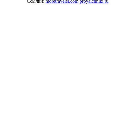
Ссылки:
moretraveler.com
proyaichniki.ru