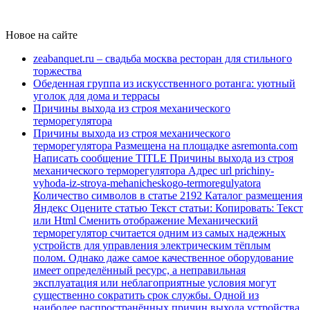
Новое на сайте
zeabanquet.ru – свадьба москва ресторан для стильного
торжества
Обеденная группа из искусственного ротанга: уютный
уголок для дома и террасы
Причины выхода из строя механического
терморегулятора
Причины выхода из строя механического
терморегулятора Размещена на площадке asremonta.com
Написать сообщение TITLE Причины выхода из строя
механического терморегулятора Адрес url prichiny-
vyhoda-iz-stroya-mehanicheskogo-termoregulyatora
Количество символов в статье 2192 Каталог размещения
Яндекс Оцените статью Текст статьи: Копировать: Текст
или Html Cменить отображение Механический
терморегулятор считается одним из самых надежных
устройств для управления электрическим тёплым
полом. Однако даже самое качественное оборудование
имеет определённый ресурс, а неправильная
эксплуатация или неблагоприятные условия могут
существенно сократить срок службы. Одной из
наиболее распространённых причин выхода устройства