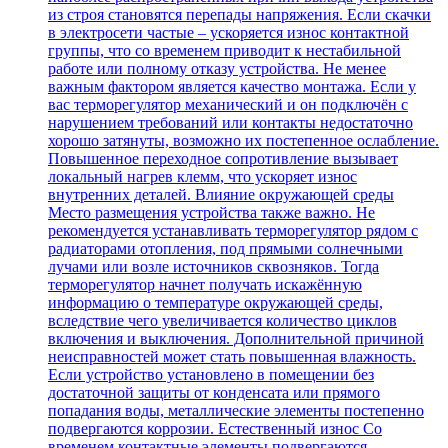
из строя становятся перепады напряжения. Если скачки
в электросети частые – ускоряется износ контактной
группы, что со временем приводит к нестабильной
работе или полному отказу устройства. Не менее
важным фактором является качество монтажа. Если у
вас терморегулятор механический и он подключён с
нарушением требований или контакты недостаточно
хорошо затянуты, возможно их постепенное ослабление.
Повышенное переходное сопротивление вызывает
локальный нагрев клемм, что ускоряет износ
внутренних деталей. Влияние окружающей среды
Место размещения устройства также важно. Не
рекомендуется устанавливать терморегулятор рядом с
радиаторами отопления, под прямыми солнечными
лучами или возле источников сквозняков. Тогда
терморегулятор начнет получать искажённую
информацию о температуре окружающей среды,
вследствие чего увеличивается количество циклов
включения и выключения. Дополнительной причиной
неисправностей может стать повышенная влажность.
Если устройство установлено в помещении без
достаточной защиты от конденсата или прямого
попадания воды, металлические элементы постепенно
подвергаются коррозии. Естественный износ Со
временем контактные элементы подвергаются