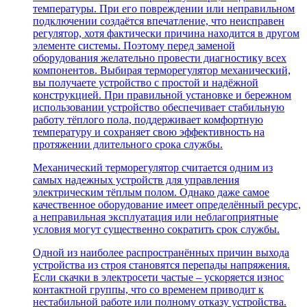
температуры. При его повреждении или неправильном
подключении создаётся впечатление, что неисправен
регулятор, хотя фактически причина находится в другом
элементе системы. Поэтому перед заменой
оборудования желательно провести диагностику всех
компонентов. Выбирая терморегулятор механический,
вы получаете устройство с простой и надёжной
конструкцией. При правильной установке и бережном
использовании устройство обеспечивает стабильную
работу тёплого пола, поддерживает комфортную
температуру и сохраняет свою эффективность на
протяжении длительного срока службы.
Механический терморегулятор считается одним из
самых надежных устройств для управления
электрическим тёплым полом. Однако даже самое
качественное оборудование имеет определённый ресурс,
а неправильная эксплуатация или неблагоприятные
условия могут существенно сократить срок службы.
Одной из наиболее распространённых причин выхода
устройства из строя становятся перепады напряжения.
Если скачки в электросети частые – ускоряется износ
контактной группы, что со временем приводит к
нестабильной работе или полному отказу устройства.