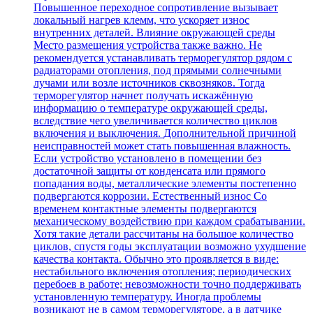
Повышенное переходное сопротивление вызывает
локальный нагрев клемм, что ускоряет износ
внутренних деталей. Влияние окружающей среды
Место размещения устройства также важно. Не
рекомендуется устанавливать терморегулятор рядом с
радиаторами отопления, под прямыми солнечными
лучами или возле источников сквозняков. Тогда
терморегулятор начнет получать искажённую
информацию о температуре окружающей среды,
вследствие чего увеличивается количество циклов
включения и выключения. Дополнительной причиной
неисправностей может стать повышенная влажность.
Если устройство установлено в помещении без
достаточной защиты от конденсата или прямого
попадания воды, металлические элементы постепенно
подвергаются коррозии. Естественный износ Со
временем контактные элементы подвергаются
механическому воздействию при каждом срабатывании.
Хотя такие детали рассчитаны на большое количество
циклов, спустя годы эксплуатации возможно ухудшение
качества контакта. Обычно это проявляется в виде:
нестабильного включения отопления; периодических
перебоев в работе; невозможности точно поддерживать
установленную температуру. Иногда проблемы
возникают не в самом терморегуляторе, а в датчике