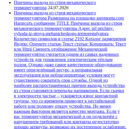
Причины выхода из строя механического
терморегулятора
24.07.2026
Причины выхода из строя механического
терморегулятора Размещена на площадке asremonta.com
Написать сообщение TITLE Причины выхода из строя
механического терморегулятора Адрес url prichiny-
vyhoda-iz-stroya-mehanicheskogo-termoregulyatora
Количество символов в статье 2192 Каталог размещения
Яндекс Оцените статью Текст статьи: Копировать: Текст
или Html Cменить отображение Механический
терморегулятор считается одним из самых надежных
устройств для управления электрическим тёплым
полом. Однако даже самое качественное оборудование
имеет определённый ресурс, а неправильная
эксплуатация или неблагоприятные условия могут
существенно сократить срок службы. Одной из
наиболее распространённых причин выхода устройства
из строя становятся перепады напряжения. Если скачки
в электросети частые – ускоряется износ контактной
группы, что со временем приводит к нестабильной
работе или полному отказу устройства. Не менее
важным фактором является качество монтажа. Если у
вас терморегулятор механический и он подключён с
нарушением требований или контакты недостаточно
хорошо затянуты, возможно их постепенное ослабление.