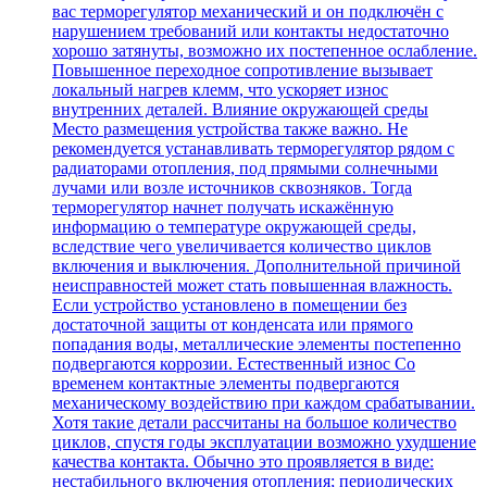
вас терморегулятор механический и он подключён с
нарушением требований или контакты недостаточно
хорошо затянуты, возможно их постепенное ослабление.
Повышенное переходное сопротивление вызывает
локальный нагрев клемм, что ускоряет износ
внутренних деталей. Влияние окружающей среды
Место размещения устройства также важно. Не
рекомендуется устанавливать терморегулятор рядом с
радиаторами отопления, под прямыми солнечными
лучами или возле источников сквозняков. Тогда
терморегулятор начнет получать искажённую
информацию о температуре окружающей среды,
вследствие чего увеличивается количество циклов
включения и выключения. Дополнительной причиной
неисправностей может стать повышенная влажность.
Если устройство установлено в помещении без
достаточной защиты от конденсата или прямого
попадания воды, металлические элементы постепенно
подвергаются коррозии. Естественный износ Со
временем контактные элементы подвергаются
механическому воздействию при каждом срабатывании.
Хотя такие детали рассчитаны на большое количество
циклов, спустя годы эксплуатации возможно ухудшение
качества контакта. Обычно это проявляется в виде:
нестабильного включения отопления; периодических