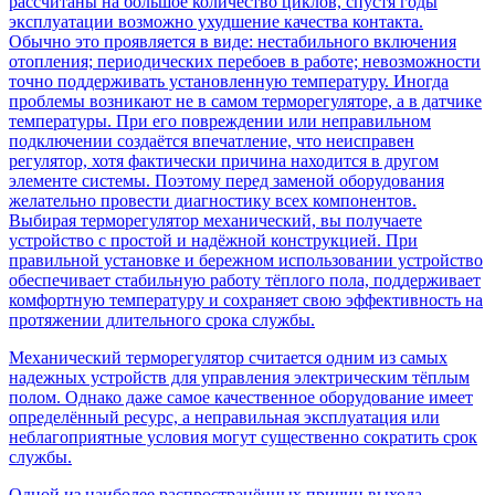
рассчитаны на большое количество циклов, спустя годы
эксплуатации возможно ухудшение качества контакта.
Обычно это проявляется в виде: нестабильного включения
отопления; периодических перебоев в работе; невозможности
точно поддерживать установленную температуру. Иногда
проблемы возникают не в самом терморегуляторе, а в датчике
температуры. При его повреждении или неправильном
подключении создаётся впечатление, что неисправен
регулятор, хотя фактически причина находится в другом
элементе системы. Поэтому перед заменой оборудования
желательно провести диагностику всех компонентов.
Выбирая терморегулятор механический, вы получаете
устройство с простой и надёжной конструкцией. При
правильной установке и бережном использовании устройство
обеспечивает стабильную работу тёплого пола, поддерживает
комфортную температуру и сохраняет свою эффективность на
протяжении длительного срока службы.
Механический терморегулятор считается одним из самых
надежных устройств для управления электрическим тёплым
полом. Однако даже самое качественное оборудование имеет
определённый ресурс, а неправильная эксплуатация или
неблагоприятные условия могут существенно сократить срок
службы.
Одной из наиболее распространённых причин выхода