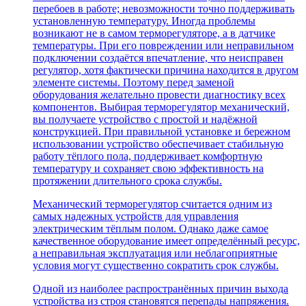
перебоев в работе; невозможности точно поддерживать
установленную температуру. Иногда проблемы
возникают не в самом терморегуляторе, а в датчике
температуры. При его повреждении или неправильном
подключении создаётся впечатление, что неисправен
регулятор, хотя фактически причина находится в другом
элементе системы. Поэтому перед заменой
оборудования желательно провести диагностику всех
компонентов. Выбирая терморегулятор механический,
вы получаете устройство с простой и надёжной
конструкцией. При правильной установке и бережном
использовании устройство обеспечивает стабильную
работу тёплого пола, поддерживает комфортную
температуру и сохраняет свою эффективность на
протяжении длительного срока службы.
Механический терморегулятор считается одним из
самых надежных устройств для управления
электрическим тёплым полом. Однако даже самое
качественное оборудование имеет определённый ресурс,
а неправильная эксплуатация или неблагоприятные
условия могут существенно сократить срок службы.
Одной из наиболее распространённых причин выхода
устройства из строя становятся перепады напряжения.