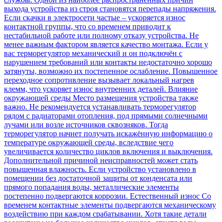
выхода устройства из строя становятся перепады напряжения.
Если скачки в электросети частые – ускоряется износ
контактной группы, что со временем приводит к
нестабильной работе или полному отказу устройства. Не
менее важным фактором является качество монтажа. Если у
вас терморегулятор механический и он подключён с
нарушением требований или контакты недостаточно хорошо
затянуты, возможно их постепенное ослабление. Повышенное
переходное сопротивление вызывает локальный нагрев
клемм, что ускоряет износ внутренних деталей. Влияние
окружающей среды Место размещения устройства также
важно. Не рекомендуется устанавливать терморегулятор
рядом с радиаторами отопления, под прямыми солнечными
лучами или возле источников сквозняков. Тогда
терморегулятор начнет получать искажённую информацию о
температуре окружающей среды, вследствие чего
увеличивается количество циклов включения и выключения.
Дополнительной причиной неисправностей может стать
повышенная влажность. Если устройство установлено в
помещении без достаточной защиты от конденсата или
прямого попадания воды, металлические элементы
постепенно подвергаются коррозии. Естественный износ Со
временем контактные элементы подвергаются механическому
воздействию при каждом срабатывании. Хотя такие детали