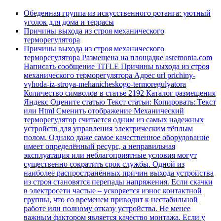
Обеденная группа из искусственного ротанга: уютный
уголок для дома и террасы
Причины выхода из строя механического
терморегулятора
Причины выхода из строя механического
терморегулятора Размещена на площадке asremonta.com
Написать сообщение TITLE Причины выхода из строя
механического терморегулятора Адрес url prichiny-
vyhoda-iz-stroya-mehanicheskogo-termoregulyatora
Количество символов в статье 2192 Каталог размещения
Яндекс Оцените статью Текст статьи: Копировать: Текст
или Html Cменить отображение Механический
терморегулятор считается одним из самых надежных
устройств для управления электрическим тёплым
полом. Однако даже самое качественное оборудование
имеет определённый ресурс, а неправильная
эксплуатация или неблагоприятные условия могут
существенно сократить срок службы. Одной из
наиболее распространённых причин выхода устройства
из строя становятся перепады напряжения. Если скачки
в электросети частые – ускоряется износ контактной
группы, что со временем приводит к нестабильной
работе или полному отказу устройства. Не менее
важным фактором является качество монтажа. Если у