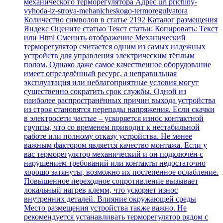
механического терморегулятора Адрес url prichiny-
vyhoda-iz-stroya-mehanicheskogo-termoregulyatora
Количество символов в статье 2192 Каталог размещения
Яндекс Оцените статью Текст статьи: Копировать: Текст
или Html Cменить отображение Механический
терморегулятор считается одним из самых надежных
устройств для управления электрическим тёплым
полом. Однако даже самое качественное оборудование
имеет определённый ресурс, а неправильная
эксплуатация или неблагоприятные условия могут
существенно сократить срок службы. Одной из
наиболее распространённых причин выхода устройства
из строя становятся перепады напряжения. Если скачки
в электросети частые – ускоряется износ контактной
группы, что со временем приводит к нестабильной
работе или полному отказу устройства. Не менее
важным фактором является качество монтажа. Если у
вас терморегулятор механический и он подключён с
нарушением требований или контакты недостаточно
хорошо затянуты, возможно их постепенное ослабление.
Повышенное переходное сопротивление вызывает
локальный нагрев клемм, что ускоряет износ
внутренних деталей. Влияние окружающей среды
Место размещения устройства также важно. Не
рекомендуется устанавливать терморегулятор рядом с