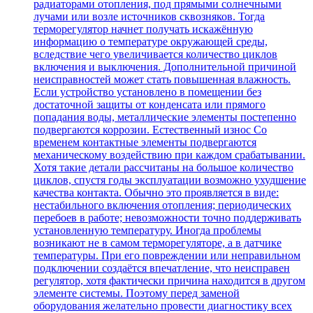
радиаторами отопления, под прямыми солнечными
лучами или возле источников сквозняков. Тогда
терморегулятор начнет получать искажённую
информацию о температуре окружающей среды,
вследствие чего увеличивается количество циклов
включения и выключения. Дополнительной причиной
неисправностей может стать повышенная влажность.
Если устройство установлено в помещении без
достаточной защиты от конденсата или прямого
попадания воды, металлические элементы постепенно
подвергаются коррозии. Естественный износ Со
временем контактные элементы подвергаются
механическому воздействию при каждом срабатывании.
Хотя такие детали рассчитаны на большое количество
циклов, спустя годы эксплуатации возможно ухудшение
качества контакта. Обычно это проявляется в виде:
нестабильного включения отопления; периодических
перебоев в работе; невозможности точно поддерживать
установленную температуру. Иногда проблемы
возникают не в самом терморегуляторе, а в датчике
температуры. При его повреждении или неправильном
подключении создаётся впечатление, что неисправен
регулятор, хотя фактически причина находится в другом
элементе системы. Поэтому перед заменой
оборудования желательно провести диагностику всех