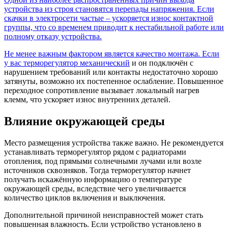
устройства из строя становятся перепады напряжения. Если
скачки в электросети частые – ускоряется износ контактной
группы, что со временем приводит к нестабильной работе или
полному отказу устройства.
Не менее важным фактором является качество монтажа. Если
у вас
терморегулятор механический
и он подключён с
нарушением требований или контакты недостаточно хорошо
затянуты, возможно их постепенное ослабление. Повышенное
переходное сопротивление вызывает локальный нагрев
клемм, что ускоряет износ внутренних деталей.
Влияние окружающей среды
Место размещения устройства также важно. Не рекомендуется
устанавливать терморегулятор рядом с радиаторами
отопления, под прямыми солнечными лучами или возле
источников сквозняков. Тогда терморегулятор начнет
получать искажённую информацию о температуре
окружающей среды, вследствие чего увеличивается
количество циклов включения и выключения.
Дополнительной причиной неисправностей может стать
повышенная влажность. Если устройство установлено в