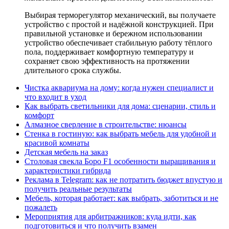
Выбирая терморегулятор механический, вы получаете
устройство с простой и надёжной конструкцией. При
правильной установке и бережном использовании
устройство обеспечивает стабильную работу тёплого
пола, поддерживает комфортную температуру и
сохраняет свою эффективность на протяжении
длительного срока службы.
Чистка аквариума на дому: когда нужен специалист и
что входит в уход
Как выбрать светильники для дома: сценарии, стиль и
комфорт
Алмазное сверление в строительстве: нюансы
Стенка в гостиную: как выбрать мебель для удобной и
красивой комнаты
Детская мебель на заказ
Столовая свекла Боро F1 особенности выращивания и
характеристики гибрида
Реклама в Telegram: как не потратить бюджет впустую и
получить реальные результаты
Мебель, которая работает: как выбрать, заботиться и не
пожалеть
Мероприятия для арбитражников: куда идти, как
подготовиться и что получить взамен