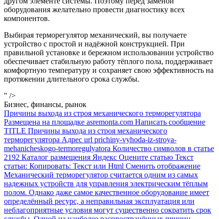
другом элементе системы. Поэтому перед заменой
оборудования желательно провести диагностику всех
компонентов.
Выбирая терморегулятор механический, вы получаете
устройство с простой и надёжной конструкцией. При
правильной установке и бережном использовании устройство
обеспечивает стабильную работу тёплого пола, поддерживает
комфортную температуру и сохраняет свою эффективность на
протяжении длительного срока службы.
" />
Бизнес, финансы, рынок
Причины выхода из строя механического терморегулятора
Размещена на площадке asremonta.com Написать сообщение
TITLE Причины выхода из строя механического
терморегулятора Адрес url prichiny-vyhoda-iz-stroya-
mehanicheskogo-termoregulyatora Количество символов в статье
2192 Каталог размещения Яндекс Оцените статью Текст
статьи: Копировать: Текст или Html Cменить отображение
Механический терморегулятор считается одним из самых
надежных устройств для управления электрическим тёплым
полом. Однако даже самое качественное оборудование имеет
определённый ресурс, а неправильная эксплуатация или
неблагоприятные условия могут существенно сократить срок
службы. Одной из наиболее распространённых причин