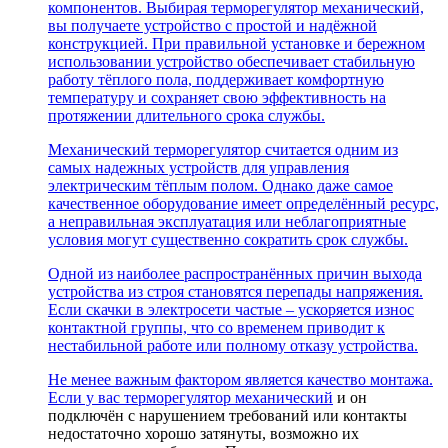
компонентов. Выбирая терморегулятор механический,
вы получаете устройство с простой и надёжной
конструкцией. При правильной установке и бережном
использовании устройство обеспечивает стабильную
работу тёплого пола, поддерживает комфортную
температуру и сохраняет свою эффективность на
протяжении длительного срока службы.
Механический терморегулятор считается одним из
самых надежных устройств для управления
электрическим тёплым полом. Однако даже самое
качественное оборудование имеет определённый ресурс,
а неправильная эксплуатация или неблагоприятные
условия могут существенно сократить срок службы.
Одной из наиболее распространённых причин выхода
устройства из строя становятся перепады напряжения.
Если скачки в электросети частые – ускоряется износ
контактной группы, что со временем приводит к
нестабильной работе или полному отказу устройства.
Не менее важным фактором является качество монтажа.
Если у вас
терморегулятор механический
и он
подключён с нарушением требований или контакты
недостаточно хорошо затянуты, возможно их