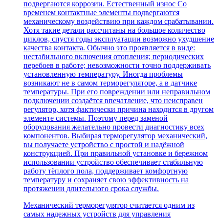
подвергаются коррозии. Естественный износ Со
временем контактные элементы подвергаются
механическому воздействию при каждом срабатывании.
Хотя такие детали рассчитаны на большое количество
циклов, спустя годы эксплуатации возможно ухудшение
качества контакта. Обычно это проявляется в виде:
нестабильного включения отопления; периодических
перебоев в работе; невозможности точно поддерживать
установленную температуру. Иногда проблемы
возникают не в самом терморегуляторе, а в датчике
температуры. При его повреждении или неправильном
подключении создаётся впечатление, что неисправен
регулятор, хотя фактически причина находится в другом
элементе системы. Поэтому перед заменой
оборудования желательно провести диагностику всех
компонентов. Выбирая терморегулятор механический,
вы получаете устройство с простой и надёжной
конструкцией. При правильной установке и бережном
использовании устройство обеспечивает стабильную
работу тёплого пола, поддерживает комфортную
температуру и сохраняет свою эффективность на
протяжении длительного срока службы.
Механический терморегулятор считается одним из
самых надежных устройств для управления