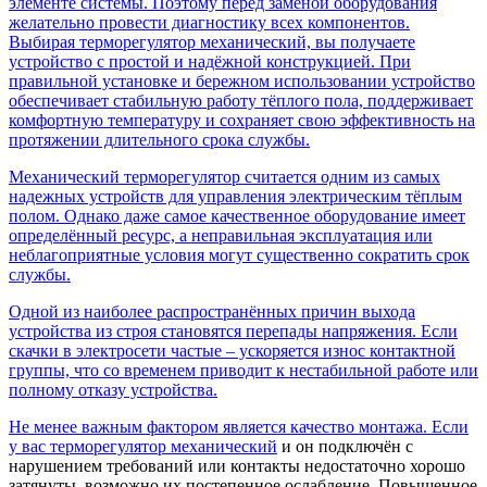
элементе системы. Поэтому перед заменой оборудования
желательно провести диагностику всех компонентов.
Выбирая терморегулятор механический, вы получаете
устройство с простой и надёжной конструкцией. При
правильной установке и бережном использовании устройство
обеспечивает стабильную работу тёплого пола, поддерживает
комфортную температуру и сохраняет свою эффективность на
протяжении длительного срока службы.
Механический терморегулятор считается одним из самых
надежных устройств для управления электрическим тёплым
полом. Однако даже самое качественное оборудование имеет
определённый ресурс, а неправильная эксплуатация или
неблагоприятные условия могут существенно сократить срок
службы.
Одной из наиболее распространённых причин выхода
устройства из строя становятся перепады напряжения. Если
скачки в электросети частые – ускоряется износ контактной
группы, что со временем приводит к нестабильной работе или
полному отказу устройства.
Не менее важным фактором является качество монтажа. Если
у вас
терморегулятор механический
и он подключён с
нарушением требований или контакты недостаточно хорошо
затянуты, возможно их постепенное ослабление. Повышенное