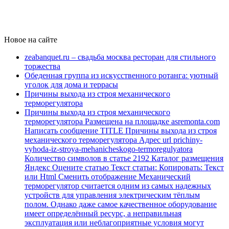
Новое на сайте
zeabanquet.ru – свадьба москва ресторан для стильного
торжества
Обеденная группа из искусственного ротанга: уютный
уголок для дома и террасы
Причины выхода из строя механического
терморегулятора
Причины выхода из строя механического
терморегулятора Размещена на площадке asremonta.com
Написать сообщение TITLE Причины выхода из строя
механического терморегулятора Адрес url prichiny-
vyhoda-iz-stroya-mehanicheskogo-termoregulyatora
Количество символов в статье 2192 Каталог размещения
Яндекс Оцените статью Текст статьи: Копировать: Текст
или Html Cменить отображение Механический
терморегулятор считается одним из самых надежных
устройств для управления электрическим тёплым
полом. Однако даже самое качественное оборудование
имеет определённый ресурс, а неправильная
эксплуатация или неблагоприятные условия могут