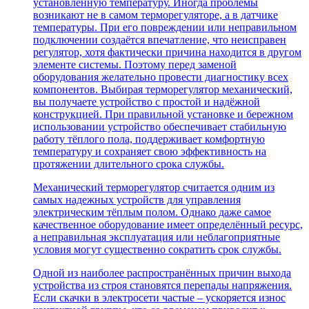
установленную температуру. Иногда проблемы
возникают не в самом терморегуляторе, а в датчике
температуры. При его повреждении или неправильном
подключении создаётся впечатление, что неисправен
регулятор, хотя фактически причина находится в другом
элементе системы. Поэтому перед заменой
оборудования желательно провести диагностику всех
компонентов. Выбирая терморегулятор механический,
вы получаете устройство с простой и надёжной
конструкцией. При правильной установке и бережном
использовании устройство обеспечивает стабильную
работу тёплого пола, поддерживает комфортную
температуру и сохраняет свою эффективность на
протяжении длительного срока службы.
Механический терморегулятор считается одним из
самых надежных устройств для управления
электрическим тёплым полом. Однако даже самое
качественное оборудование имеет определённый ресурс,
а неправильная эксплуатация или неблагоприятные
условия могут существенно сократить срок службы.
Одной из наиболее распространённых причин выхода
устройства из строя становятся перепады напряжения.
Если скачки в электросети частые – ускоряется износ