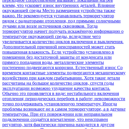
переходное сопротивление вызывает локальный нагрев
клемм, что ускоряет износ внутренних деталей. Влияние
окружающей среды Место размещения устройства также
важно. Не рекомендуется устанавливать терморегулятор
рядом с радиаторами отопления, под прямыми солнечными
лучами или возле источников сквозняков. Тогда
терморегулятор начнет получать искажённую информацию о
температуре окружающей среды, вследствие чего
увеличивается количество циклов включения и выключения.
Дополнительной причиной неисправностей может стать
повышенная влажность. Если устройство установлено в
помещении без достаточной защиты от конденсата или
прямого попадания воды, металлические элементы
постепенно подвергаются коррозии. Естественный износ Со
временем контактные элементы подвергаются механическому
воздействию при каждом срабатывании. Хотя такие детали
рассчитаны на большое количество циклов, спустя годы
эксплуатации возможно ухудшение качества контакта.
Обычно это проявляется в виде: нестабильного включения
отопления; периодических перебоев в работе; невозможности
точно поддерживать установленную температуру. Иногда
проблемы возникают не в самом терморегуляторе, а в датчике
температуры. При его повреждении или неправильном
подключении создаётся впечатление, что неисправен
регулятор, хотя фактически причина находится в другом