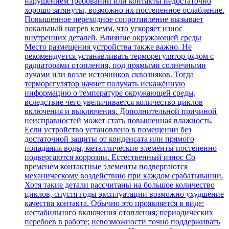
нарушением требований или контакты недостаточно
хорошо затянуты, возможно их постепенное ослабление.
Повышенное переходное сопротивление вызывает
локальный нагрев клемм, что ускоряет износ
внутренних деталей. Влияние окружающей среды
Место размещения устройства также важно. Не
рекомендуется устанавливать терморегулятор рядом с
радиаторами отопления, под прямыми солнечными
лучами или возле источников сквозняков. Тогда
терморегулятор начнет получать искажённую
информацию о температуре окружающей среды,
вследствие чего увеличивается количество циклов
включения и выключения. Дополнительной причиной
неисправностей может стать повышенная влажность.
Если устройство установлено в помещении без
достаточной защиты от конденсата или прямого
попадания воды, металлические элементы постепенно
подвергаются коррозии. Естественный износ Со
временем контактные элементы подвергаются
механическому воздействию при каждом срабатывании.
Хотя такие детали рассчитаны на большое количество
циклов, спустя годы эксплуатации возможно ухудшение
качества контакта. Обычно это проявляется в виде:
нестабильного включения отопления; периодических
перебоев в работе; невозможности точно поддерживать