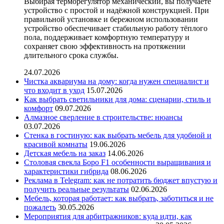
Выбирая терморегулятор механический, вы получаете
устройство с простой и надёжной конструкцией. При
правильной установке и бережном использовании
устройство обеспечивает стабильную работу тёплого
пола, поддерживает комфортную температуру и
сохраняет свою эффективность на протяжении
длительного срока службы.
24.07.2026
Чистка аквариума на дому: когда нужен специалист и
что входит в уход
15.07.2026
Как выбрать светильники для дома: сценарии, стиль и
комфорт
09.07.2026
Алмазное сверление в строительстве: нюансы
03.07.2026
Стенка в гостиную: как выбрать мебель для удобной и
красивой комнаты
19.06.2026
Детская мебель на заказ
14.06.2026
Столовая свекла Боро F1 особенности выращивания и
характеристики гибрида
08.06.2026
Реклама в Telegram: как не потратить бюджет впустую и
получить реальные результаты
02.06.2026
Мебель, которая работает: как выбрать, заботиться и не
пожалеть
30.05.2026
Мероприятия для арбитражников: куда идти, как