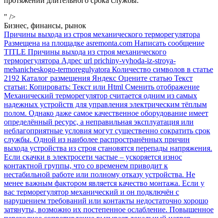
протяжении длительного срока службы.
" />
Бизнес, финансы, рынок
Причины выхода из строя механического терморегулятора
Размещена на площадке asremonta.com Написать сообщение
TITLE Причины выхода из строя механического
терморегулятора Адрес url prichiny-vyhoda-iz-stroya-
mehanicheskogo-termoregulyatora Количество символов в статье
2192 Каталог размещения Яндекс Оцените статью Текст
статьи: Копировать: Текст или Html Cменить отображение
Механический терморегулятор считается одним из самых
надежных устройств для управления электрическим тёплым
полом. Однако даже самое качественное оборудование имеет
определённый ресурс, а неправильная эксплуатация или
неблагоприятные условия могут существенно сократить срок
службы. Одной из наиболее распространённых причин
выхода устройства из строя становятся перепады напряжения.
Если скачки в электросети частые – ускоряется износ
контактной группы, что со временем приводит к
нестабильной работе или полному отказу устройства. Не
менее важным фактором является качество монтажа. Если у
вас терморегулятор механический и он подключён с
нарушением требований или контакты недостаточно хорошо
затянуты, возможно их постепенное ослабление. Повышенное