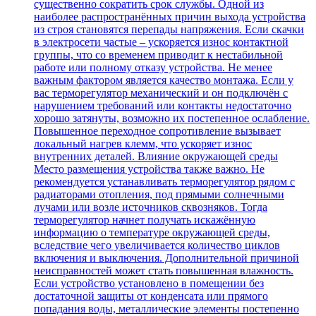
существенно сократить срок службы. Одной из
наиболее распространённых причин выхода устройства
из строя становятся перепады напряжения. Если скачки
в электросети частые – ускоряется износ контактной
группы, что со временем приводит к нестабильной
работе или полному отказу устройства. Не менее
важным фактором является качество монтажа. Если у
вас терморегулятор механический и он подключён с
нарушением требований или контакты недостаточно
хорошо затянуты, возможно их постепенное ослабление.
Повышенное переходное сопротивление вызывает
локальный нагрев клемм, что ускоряет износ
внутренних деталей. Влияние окружающей среды
Место размещения устройства также важно. Не
рекомендуется устанавливать терморегулятор рядом с
радиаторами отопления, под прямыми солнечными
лучами или возле источников сквозняков. Тогда
терморегулятор начнет получать искажённую
информацию о температуре окружающей среды,
вследствие чего увеличивается количество циклов
включения и выключения. Дополнительной причиной
неисправностей может стать повышенная влажность.
Если устройство установлено в помещении без
достаточной защиты от конденсата или прямого
попадания воды, металлические элементы постепенно