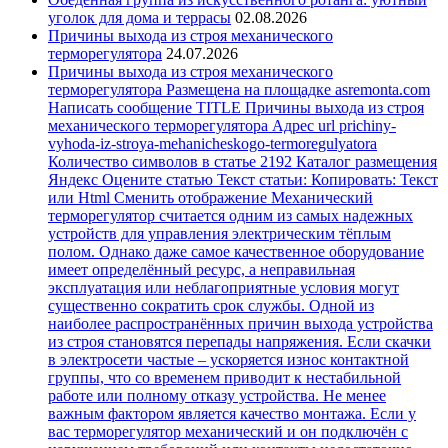
уголок для дома и террасы
02.08.2026
Причины выхода из строя механического
терморегулятора
24.07.2026
Причины выхода из строя механического
терморегулятора Размещена на площадке asremonta.com
Написать сообщение TITLE Причины выхода из строя
механического терморегулятора Адрес url prichiny-
vyhoda-iz-stroya-mehanicheskogo-termoregulyatora
Количество символов в статье 2192 Каталог размещения
Яндекс Оцените статью Текст статьи: Копировать: Текст
или Html Cменить отображение Механический
терморегулятор считается одним из самых надежных
устройств для управления электрическим тёплым
полом. Однако даже самое качественное оборудование
имеет определённый ресурс, а неправильная
эксплуатация или неблагоприятные условия могут
существенно сократить срок службы. Одной из
наиболее распространённых причин выхода устройства
из строя становятся перепады напряжения. Если скачки
в электросети частые – ускоряется износ контактной
группы, что со временем приводит к нестабильной
работе или полному отказу устройства. Не менее
важным фактором является качество монтажа. Если у
вас терморегулятор механический и он подключён с