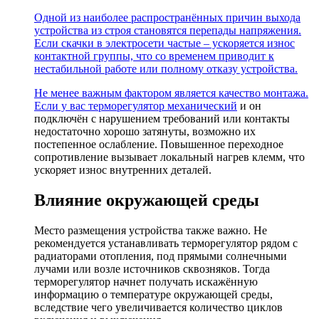
Одной из наиболее распространённых причин выхода
устройства из строя становятся перепады напряжения.
Если скачки в электросети частые – ускоряется износ
контактной группы, что со временем приводит к
нестабильной работе или полному отказу устройства.
Не менее важным фактором является качество монтажа.
Если у вас
терморегулятор механический
и он
подключён с нарушением требований или контакты
недостаточно хорошо затянуты, возможно их
постепенное ослабление. Повышенное переходное
сопротивление вызывает локальный нагрев клемм, что
ускоряет износ внутренних деталей.
Влияние окружающей среды
Место размещения устройства также важно. Не
рекомендуется устанавливать терморегулятор рядом с
радиаторами отопления, под прямыми солнечными
лучами или возле источников сквозняков. Тогда
терморегулятор начнет получать искажённую
информацию о температуре окружающей среды,
вследствие чего увеличивается количество циклов