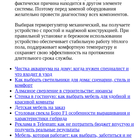
фактически причина находится в другом элементе
системы. Поэтому перед заменой оборудования
желательно провести диагностику всех компонентов.
Выбирая терморегулятор механический, вы получаете
устройство с простой и надёжной конструкцией. При
правильной установке и бережном использовании
устройство обеспечивает стабильную работу тёплого
пола, поддерживает комфортную температуру и
сохраняет свою эффективность на протяжении
длительного срока службы.
Чистка аквариума на дому: когда нужен специалист и
что входит в уход
Как выбрать светильники для дома: сценарии, стиль и
комфорт
Алмазное сверление в строительстве: нюансы
Стенка в гостиную: как выбрать мебель для удобной и
красивой комнаты
Детская мебель на заказ
Столовая свекла Боро F1 особенности выращивания и
характеристики гибрида
Реклама в Telegram: как не потратить бюджет впустую и
получить реальные результаты
Мебель, которая работает: как выбрать, заботиться и не