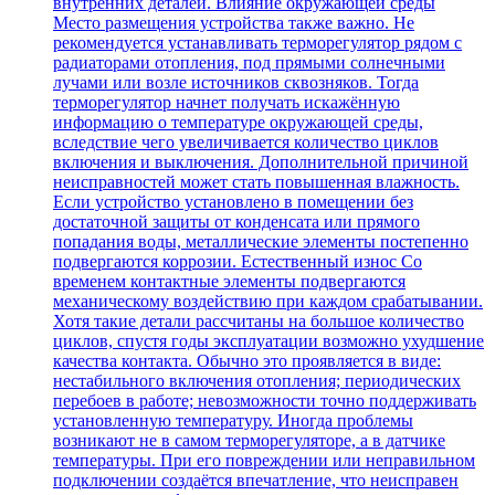
внутренних деталей. Влияние окружающей среды
Место размещения устройства также важно. Не
рекомендуется устанавливать терморегулятор рядом с
радиаторами отопления, под прямыми солнечными
лучами или возле источников сквозняков. Тогда
терморегулятор начнет получать искажённую
информацию о температуре окружающей среды,
вследствие чего увеличивается количество циклов
включения и выключения. Дополнительной причиной
неисправностей может стать повышенная влажность.
Если устройство установлено в помещении без
достаточной защиты от конденсата или прямого
попадания воды, металлические элементы постепенно
подвергаются коррозии. Естественный износ Со
временем контактные элементы подвергаются
механическому воздействию при каждом срабатывании.
Хотя такие детали рассчитаны на большое количество
циклов, спустя годы эксплуатации возможно ухудшение
качества контакта. Обычно это проявляется в виде:
нестабильного включения отопления; периодических
перебоев в работе; невозможности точно поддерживать
установленную температуру. Иногда проблемы
возникают не в самом терморегуляторе, а в датчике
температуры. При его повреждении или неправильном
подключении создаётся впечатление, что неисправен