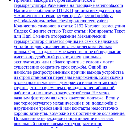
Причины выхода из строя механического
терморегулятора Размещена на площадке asremonta.com
Написать сообщение TITLE Причины выхода из строя
механического терморегулятора Адрес url prichiny-
vyhoda-iz-stroya-mehanicheskogo-termoregulyatora
Количество символов в статье 2192 Каталог размещения
Яндекс Оцените статью Текст статьи: Копировать: Текст
или Html Cменить отображение Механический
терморегулятор считается одним из самых надежных
устройств для управления электрическим тёплым
полом. Однако даже самое качественное оборудование
имеет определённый ресурс, а неправильная
эксплуатация или неблагоприятные условия могут
существенно сократить срок службы. Одной из
наиболее распространённых причин выхода устройства
из строя становятся перепады напряжения. Если скачки
в электросети частые – ускоряется износ контактной
группы, что со временем приводит к нестабильной
работе или полному отказу устройства. Не менее
важным фактором является качество монтажа. Если у
вас терморегулятор механический и он подключён с
нарушением требований или контакты недостаточно
хорошо затянуты, возможно их постепенное ослабление.
Повышенное переходное сопротивление вызывает
локальный нагрев клемм, что ускоряет износ