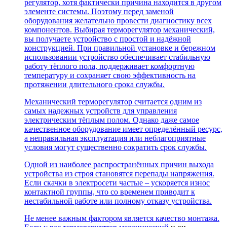
регулятор, хотя фактически причина находится в другом
элементе системы. Поэтому перед заменой
оборудования желательно провести диагностику всех
компонентов. Выбирая терморегулятор механический,
вы получаете устройство с простой и надёжной
конструкцией. При правильной установке и бережном
использовании устройство обеспечивает стабильную
работу тёплого пола, поддерживает комфортную
температуру и сохраняет свою эффективность на
протяжении длительного срока службы.
Механический терморегулятор считается одним из
самых надежных устройств для управления
электрическим тёплым полом. Однако даже самое
качественное оборудование имеет определённый ресурс,
а неправильная эксплуатация или неблагоприятные
условия могут существенно сократить срок службы.
Одной из наиболее распространённых причин выхода
устройства из строя становятся перепады напряжения.
Если скачки в электросети частые – ускоряется износ
контактной группы, что со временем приводит к
нестабильной работе или полному отказу устройства.
Не менее важным фактором является качество монтажа.