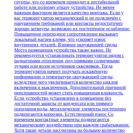
группы, что со временем приводит к нестабильной
работе или полному отказу устройства. Не менее
важным фактором является качество монтажа. Если у
вас терморегулятор механический и он подключён с
нарушением требований или контакты недостаточно
хорошо затянуты, возможно их постепенное ослабление.
Повышенное переходное сопротивление вызывает
локальный нагрев клемм, что ускоряет износ
внутренних деталей. Влияние окружающей среды
Место размещения устройства также важно. Не
рекомендуется устанавливать терморегулятор рядом с
радиаторами отопления, под прямыми солнечными
лучами или возле источников сквозняков. Тогда
терморегулятор начнет получать искажённую
информацию о температуре окружающей среды,
вследствие чего увеличивается количество циклов
включения и выключения. Дополнительной причиной
неисправностей может стать повышенная влажность.
Если устройство установлено в помещении без
достаточной защиты от конденсата или прямого
попадания воды, металлические элементы постепенно
подвергаются коррозии. Естественный износ Со
временем контактные элементы подвергаются
механическому воздействию при каждом срабатывании.
Хотя такие детали рассчитаны на большое количество