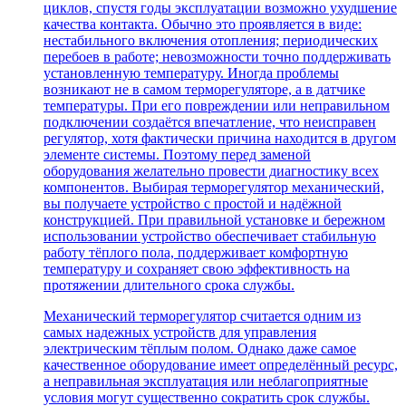
циклов, спустя годы эксплуатации возможно ухудшение
качества контакта. Обычно это проявляется в виде:
нестабильного включения отопления; периодических
перебоев в работе; невозможности точно поддерживать
установленную температуру. Иногда проблемы
возникают не в самом терморегуляторе, а в датчике
температуры. При его повреждении или неправильном
подключении создаётся впечатление, что неисправен
регулятор, хотя фактически причина находится в другом
элементе системы. Поэтому перед заменой
оборудования желательно провести диагностику всех
компонентов. Выбирая терморегулятор механический,
вы получаете устройство с простой и надёжной
конструкцией. При правильной установке и бережном
использовании устройство обеспечивает стабильную
работу тёплого пола, поддерживает комфортную
температуру и сохраняет свою эффективность на
протяжении длительного срока службы.
Механический терморегулятор считается одним из
самых надежных устройств для управления
электрическим тёплым полом. Однако даже самое
качественное оборудование имеет определённый ресурс,
а неправильная эксплуатация или неблагоприятные
условия могут существенно сократить срок службы.