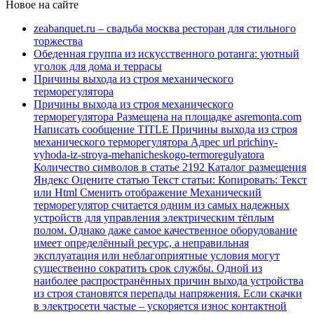
Новое на сайте
zeabanquet.ru – свадьба москва ресторан для стильного
торжества
Обеденная группа из искусственного ротанга: уютный
уголок для дома и террасы
Причины выхода из строя механического
терморегулятора
Причины выхода из строя механического
терморегулятора Размещена на площадке asremonta.com
Написать сообщение TITLE Причины выхода из строя
механического терморегулятора Адрес url prichiny-
vyhoda-iz-stroya-mehanicheskogo-termoregulyatora
Количество символов в статье 2192 Каталог размещения
Яндекс Оцените статью Текст статьи: Копировать: Текст
или Html Cменить отображение Механический
терморегулятор считается одним из самых надежных
устройств для управления электрическим тёплым
полом. Однако даже самое качественное оборудование
имеет определённый ресурс, а неправильная
эксплуатация или неблагоприятные условия могут
существенно сократить срок службы. Одной из
наиболее распространённых причин выхода устройства
из строя становятся перепады напряжения. Если скачки
в электросети частые – ускоряется износ контактной