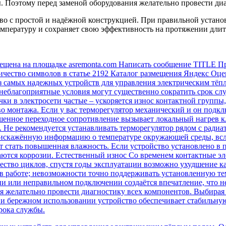
ы. Поэтому перед заменой оборудования желательно провести ди
во с простой и надёжной конструкцией. При правильной устано
мпературу и сохраняет свою эффективность на протяжении длит
мещена на площадке asremonta.com Написать сообщение TITLE П
 Количество символов в статье 2192 Каталог размещения Яндекс Оц
з самых надежных устройств для управления электрическим тёп
 неблагоприятные условия могут существенно сократить срок с
ачки в электросети частые – ускоряется износ контактной группы
тво монтажа. Если у вас терморегулятор механический и он под
енное переходное сопротивление вызывает локальный нагрев кл
 Не рекомендуется устанавливать терморегулятор рядом с ради
ь искажённую информацию о температуре окружающей среды, всл
стать повышенная влажность. Если устройство установлено в п
аются коррозии. Естественный износ Со временем контактные 
ество циклов, спустя годы эксплуатации возможно ухудшение кач
в работе; невозможности точно поддерживать установленную те
ии или неправильном подключении создаётся впечатление, что н
я желательно провести диагностику всех компонентов. Выбирая 
 и бережном использовании устройство обеспечивает стабильну
рока службы.