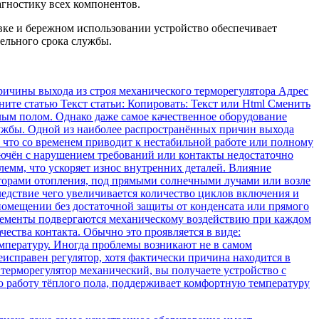
агностику всех компонентов.
вке и бережном использовании устройство обеспечивает
ельного срока службы.
ричины выхода из строя механического терморегулятора Адрес
ените статью Текст статьи: Копировать: Текст или Html Cменить
лым полом. Однако даже самое качественное оборудование
лужбы. Одной из наиболее распространённых причин выхода
, что со временем приводит к нестабильной работе или полному
ключён с нарушением требований или контакты недостаточно
емм, что ускоряет износ внутренних деталей. Влияние
аторами отопления, под прямыми солнечными лучами или возле
едствие чего увеличивается количество циклов включения и
омещении без достаточной защиты от конденсата или прямого
элементы подвергаются механическому воздействию при каждом
ества контакта. Обычно это проявляется в виде:
мпературу. Иногда проблемы возникают не в самом
еисправен регулятор, хотя фактически причина находится в
терморегулятор механический, вы получаете устройство с
ю работу тёплого пола, поддерживает комфортную температуру