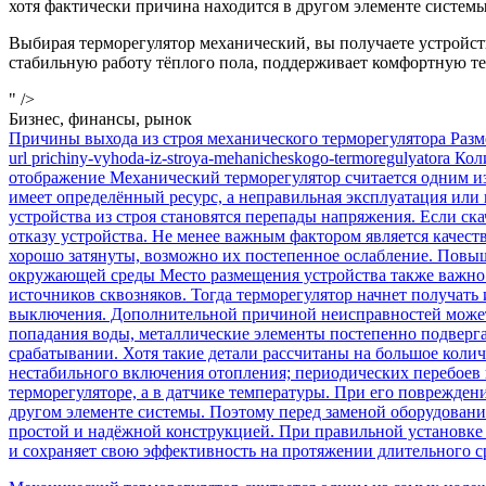
хотя фактически причина находится в другом элементе систем
Выбирая терморегулятор механический, вы получаете устройст
стабильную работу тёплого пола, поддерживает комфортную те
" />
Бизнес, финансы, рынок
Причины выхода из строя механического терморегулятора Раз
url prichiny-vyhoda-iz-stroya-mehanicheskogo-termoregulyatora
отображение Механический терморегулятор считается одним и
имеет определённый ресурс, а неправильная эксплуатация или
устройства из строя становятся перепады напряжения. Если ск
отказу устройства. Не менее важным фактором является качес
хорошо затянуты, возможно их постепенное ослабление. Повыш
окружающей среды Место размещения устройства также важно.
источников сквозняков. Тогда терморегулятор начнет получат
выключения. Дополнительной причиной неисправностей может 
попадания воды, металлические элементы постепенно подверг
срабатывании. Хотя такие детали рассчитаны на большое колич
нестабильного включения отопления; периодических перебоев 
терморегуляторе, а в датчике температуры. При его поврежден
другом элементе системы. Поэтому перед заменой оборудовани
простой и надёжной конструкцией. При правильной установке
и сохраняет свою эффективность на протяжении длительного с