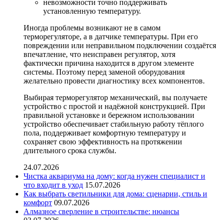
невозможности точно поддерживать
установленную температуру.
Иногда проблемы возникают не в самом
терморегуляторе, а в датчике температуры. При его
повреждении или неправильном подключении создаётся
впечатление, что неисправен регулятор, хотя
фактически причина находится в другом элементе
системы. Поэтому перед заменой оборудования
желательно провести диагностику всех компонентов.
Выбирая терморегулятор механический, вы получаете
устройство с простой и надёжной конструкцией. При
правильной установке и бережном использовании
устройство обеспечивает стабильную работу тёплого
пола, поддерживает комфортную температуру и
сохраняет свою эффективность на протяжении
длительного срока службы.
24.07.2026
Чистка аквариума на дому: когда нужен специалист и
что входит в уход
15.07.2026
Как выбрать светильники для дома: сценарии, стиль и
комфорт
09.07.2026
Алмазное сверление в строительстве: нюансы