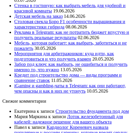
03.07.2026
Стенка в гостиную: как выбрать мебель для удобной и
красивой комнаты
19.06.2026
Детская мебель на заказ
14.06.2026
Столовая свекла Боро F1 особенности выращивания и
характеристики гибрида
08.06.2026
Реклама в Telegram: как не потратить бюджет впустую и
получить реальные результаты
02.06.2026
Мебель, которая работает: как выбрать, заботиться и не
пожалеть
30.05.2026
Мероприятия для арбитражников: куда идти, как
подготовиться и что получить взамен
20.05.2026
Забор под ключ: как выбрать, не ошибиться и получить
именно то, что нужно
13.05.2026
Кредит под строительство дома — виды программ и
сравнение ставок
11.05.2026
iGaming и gambling-чаты в Telegram: как они работают,
чем опасны и как в них не утонуть
10.05.2026
Свежие комментарии
Екатерина
к записи
Строительство фундамента под дом
Мария Маркина
к записи
Лоток железобетонный для
кабелей: надежное решение для вашего объекта
Павел
к записи
Кардиолог Кореневич назвала
популярные у россиян гарниры, которые вредят сердцу