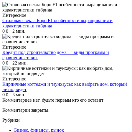
Интересное
Столовая свекла Боро F1 особенности выращивания и
характеристики гибрида
0
0
2 мин.
Интересное
Кредит под строительство дома — виды программ и
сравнение ставок
0
0
22 мин.
Интересное
Кирпичные коттеджи и таунхаусы: как выбрать дом, который
не подведет
0
0
3 мин.
Комментариев нет, будьте первым кто его оставит
Комментарии закрыты.
Рубрики
Бизнес, финансы, рынок