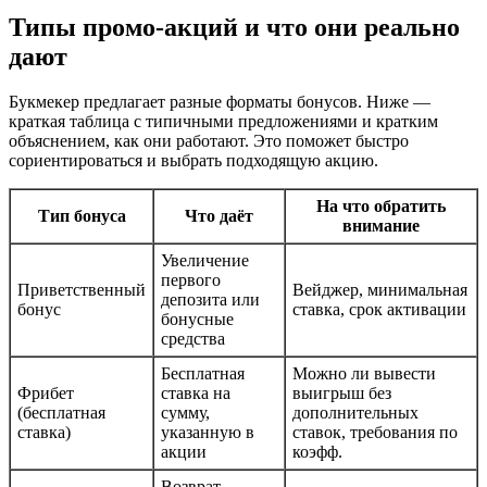
Типы промо-акций и что они реально
дают
Букмекер предлагает разные форматы бонусов. Ниже —
краткая таблица с типичными предложениями и кратким
объяснением, как они работают. Это поможет быстро
сориентироваться и выбрать подходящую акцию.
На что обратить
Тип бонуса
Что даёт
внимание
Увеличение
первого
Приветственный
Вейджер, минимальная
депозита или
бонус
ставка, срок активации
бонусные
средства
Бесплатная
Можно ли вывести
Фрибет
ставка на
выигрыш без
(бесплатная
сумму,
дополнительных
ставка)
указанную в
ставок, требования по
акции
коэфф.
Возврат