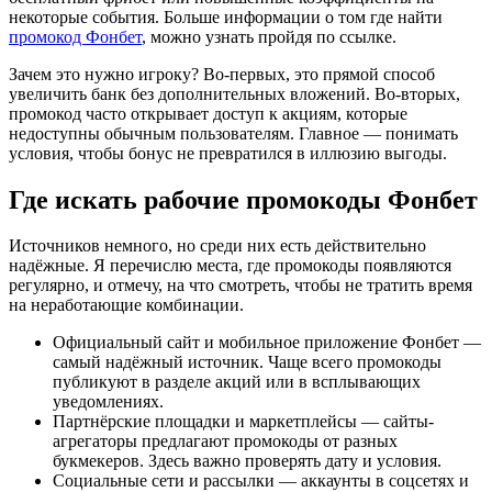
некоторые события. Больше информации о том где найти
промокод Фонбет
, можно узнать пройдя по ссылке.
Зачем это нужно игроку? Во-первых, это прямой способ
увеличить банк без дополнительных вложений. Во-вторых,
промокод часто открывает доступ к акциям, которые
недоступны обычным пользователям. Главное — понимать
условия, чтобы бонус не превратился в иллюзию выгоды.
Где искать рабочие промокоды Фонбет
Источников немного, но среди них есть действительно
надёжные. Я перечислю места, где промокоды появляются
регулярно, и отмечу, на что смотреть, чтобы не тратить время
на неработающие комбинации.
Официальный сайт и мобильное приложение Фонбет —
самый надёжный источник. Чаще всего промокоды
публикуют в разделе акций или в всплывающих
уведомлениях.
Партнёрские площадки и маркетплейсы — сайты-
агрегаторы предлагают промокоды от разных
букмекеров. Здесь важно проверять дату и условия.
Социальные сети и рассылки — аккаунты в соцсетях и