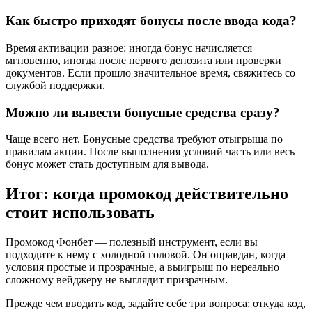
Как быстро приходят бонусы после ввода кода?
Время активации разное: иногда бонус начисляется
мгновенно, иногда после первого депозита или проверки
документов. Если прошло значительное время, свяжитесь со
службой поддержки.
Можно ли вывести бонусные средства сразу?
Чаще всего нет. Бонусные средства требуют отыгрыша по
правилам акции. После выполнения условий часть или весь
бонус может стать доступным для вывода.
Итог: когда промокод действительно
стоит использовать
Промокод Фонбет — полезный инструмент, если вы
подходите к нему с холодной головой. Он оправдан, когда
условия простые и прозрачные, а выигрыш по нереально
сложному вейджеру не выглядит призрачным.
Прежде чем вводить код, задайте себе три вопроса: откуда код,