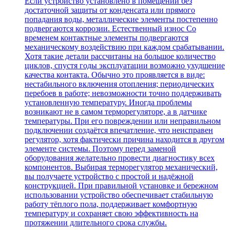
Если устройство установлено в помещении без
достаточной защиты от конденсата или прямого
попадания воды, металлические элементы постепенно
подвергаются коррозии. Естественный износ Со
временем контактные элементы подвергаются
механическому воздействию при каждом срабатывании.
Хотя такие детали рассчитаны на большое количество
циклов, спустя годы эксплуатации возможно ухудшение
качества контакта. Обычно это проявляется в виде:
нестабильного включения отопления; периодических
перебоев в работе; невозможности точно поддерживать
установленную температуру. Иногда проблемы
возникают не в самом терморегуляторе, а в датчике
температуры. При его повреждении или неправильном
подключении создаётся впечатление, что неисправен
регулятор, хотя фактически причина находится в другом
элементе системы. Поэтому перед заменой
оборудования желательно провести диагностику всех
компонентов. Выбирая терморегулятор механический,
вы получаете устройство с простой и надёжной
конструкцией. При правильной установке и бережном
использовании устройство обеспечивает стабильную
работу тёплого пола, поддерживает комфортную
температуру и сохраняет свою эффективность на
протяжении длительного срока службы.