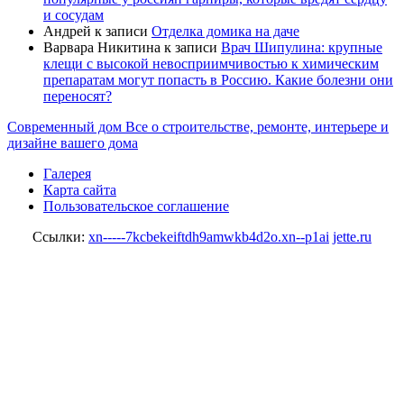
и сосудам
Андрей
к записи
Отделка домика на даче
Варвара Никитина
к записи
Врач Шипулина: крупные
клещи с высокой невосприимчивостью к химическим
препаратам могут попасть в Россию. Какие болезни они
переносят?
Современный дом
Все о строительстве, ремонте, интерьере и
дизайне вашего дома
Галерея
Карта сайта
Пользовательское соглашение
Ссылки:
xn-----7kcbekeiftdh9amwkb4d2o.xn--p1ai
jette.ru