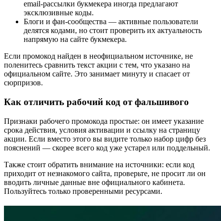
email-рассылки букмекера иногда предлагают
эксклюзивные коды.
Блоги и фан-сообщества — активные пользователи
делятся кодами, но стоит проверить их актуальность
напрямую на сайте букмекера.
Если промокод найден в неофициальном источнике, не
поленитесь сравнить текст акции с тем, что указано на
официальном сайте. Это занимает минуту и спасает от
сюрпризов.
Как отличить рабочий код от фальшивого
Признаки рабочего промокода простые: он имеет указание
срока действия, условия активации и ссылку на страницу
акции. Если вместо этого вы видите только набор цифр без
пояснений — скорее всего код уже устарел или поддельный.
Также стоит обратить внимание на источники: если код
приходит от незнакомого сайта, проверьте, не просит ли он
вводить личные данные вне официального кабинета.
Пользуйтесь только проверенными ресурсами.