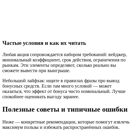
Частые условия и как их читать
Любая акция сопровождается набором требований: вейджер,
минимальный коэффициент, срок действия, ограничения по
рынкам. Эти элементы определяют, сколько реально вы
сможете вывести при выигрыше.
Небольшой лайфхак: ищите в правилах фразы про вывод
бонусных средств. Если там много условий — может
оказаться, что эффект от бонуса чисто номинальный. Лучше
спокойнее оценивать выгоду заранее.
Полезные советы и типичные ошибки
Ниже — конкретные рекомендации, которые помогут извлечь
максимум пользы и избежать распространённых ошибок.