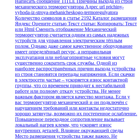
Написать сообщение TITLE Причины выхода из строя
механического терморегулятора Адрес url prichiny-
vyhoda-iz-stroya-mehanicheskogo-termoregulyatora
Количество символов в статье 2192 Каталог размещения
Яндекс Оцените статью Текст статьи: Копировать: Текст
или Html Cменить отображение Механический
терморегулятор считается одним из самых надежных
устройств для управления электрическим тёплым
полом. Однако даже самое качественное оборудование
имеет определённый ресурс, а неправильная
эксплуатация или неблагоприятные условия могут
существенно сократить срок службы. Одной из
наиболее распространённых причин выхода устройства
из строя становятся перепады напряжения. Если скачки
в электросети частые – ускоряется износ контактной
группы, что со временем приводит к нестабильной
работе или полному отказу устройства. Не менее
важным фактором является качество монтажа. Если у
вас терморегулятор механический и он подключён с
нарушением требований или контакты недостаточно
хорошо затянуты, возможно их постепенное ослабление.
Повышенное переходное сопротивление вызывает
локальный нагрев клемм, что ускоряет износ
внутренних деталей. Влияние окружающей среды
Место размещения устройства также важно. Не