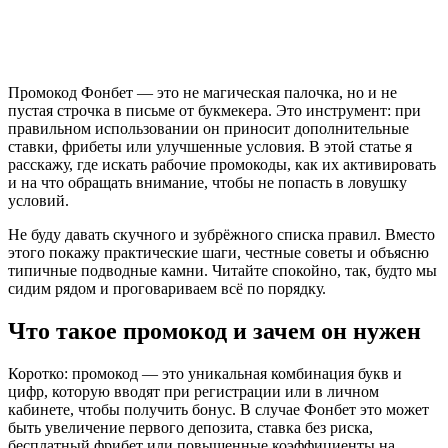
Промокод Фонбет — это не магическая палочка, но и не
пустая строчка в письме от букмекера. Это инструмент: при
правильном использовании он приносит дополнительные
ставки, фрибеты или улучшенные условия. В этой статье я
расскажу, где искать рабочие промокоды, как их активировать
и на что обращать внимание, чтобы не попасть в ловушку
условий.
Не буду давать скучного и зубрёжного списка правил. Вместо
этого покажу практические шаги, честные советы и объясню
типичные подводные камни. Читайте спокойно, так, будто мы
сидим рядом и проговариваем всё по порядку.
Что такое промокод и зачем он нужен
Коротко: промокод — это уникальная комбинация букв и
цифр, которую вводят при регистрации или в личном
кабинете, чтобы получить бонус. В случае Фонбет это может
быть увеличение первого депозита, ставка без риска,
бесплатный фрибет или повышенные коэффициенты на