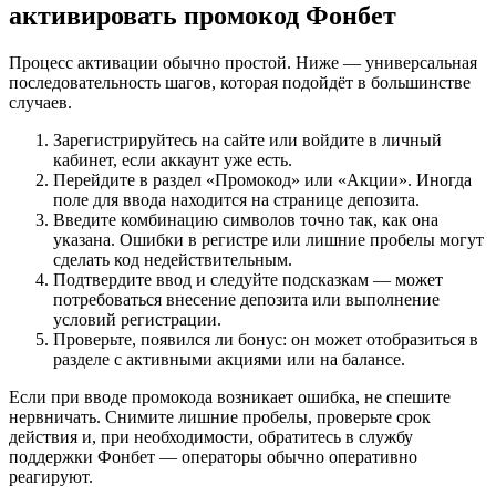
активировать промокод Фонбет
Процесс активации обычно простой. Ниже — универсальная
последовательность шагов, которая подойдёт в большинстве
случаев.
Зарегистрируйтесь на сайте или войдите в личный
кабинет, если аккаунт уже есть.
Перейдите в раздел «Промокод» или «Акции». Иногда
поле для ввода находится на странице депозита.
Введите комбинацию символов точно так, как она
указана. Ошибки в регистре или лишние пробелы могут
сделать код недействительным.
Подтвердите ввод и следуйте подсказкам — может
потребоваться внесение депозита или выполнение
условий регистрации.
Проверьте, появился ли бонус: он может отобразиться в
разделе с активными акциями или на балансе.
Если при вводе промокода возникает ошибка, не спешите
нервничать. Снимите лишние пробелы, проверьте срок
действия и, при необходимости, обратитесь в службу
поддержки Фонбет — операторы обычно оперативно
реагируют.