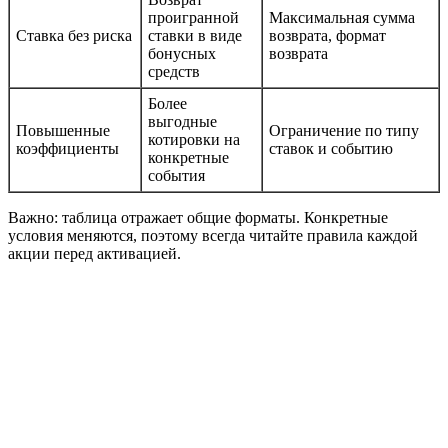
проигранной
Максимальная сумма
Ставка без риска
ставки в виде
возврата, формат
бонусных
возврата
средств
Более
выгодные
Повышенные
Ограничение по типу
котировки на
коэффициенты
ставок и событию
конкретные
события
Важно: таблица отражает общие форматы. Конкретные
условия меняются, поэтому всегда читайте правила каждой
акции перед активацией.