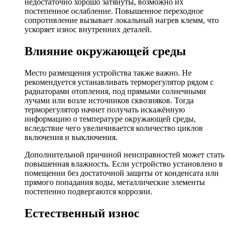
недостаточно хорошо затянуты, возможно их
постепенное ослабление. Повышенное переходное
сопротивление вызывает локальный нагрев клемм, что
ускоряет износ внутренних деталей.
Влияние окружающей среды
Место размещения устройства также важно. Не
рекомендуется устанавливать терморегулятор рядом с
радиаторами отопления, под прямыми солнечными
лучами или возле источников сквозняков. Тогда
терморегулятор начнет получать искажённую
информацию о температуре окружающей среды,
вследствие чего увеличивается количество циклов
включения и выключения.
Дополнительной причиной неисправностей может стать
повышенная влажность. Если устройство установлено в
помещении без достаточной защиты от конденсата или
прямого попадания воды, металлические элементы
постепенно подвергаются коррозии.
Естественный износ