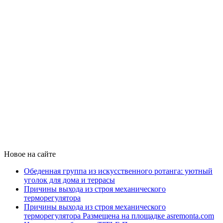
Новое на сайте
Обеденная группа из искусственного ротанга: уютный
уголок для дома и террасы
Причины выхода из строя механического
терморегулятора
Причины выхода из строя механического
терморегулятора Размещена на площадке asremonta.com