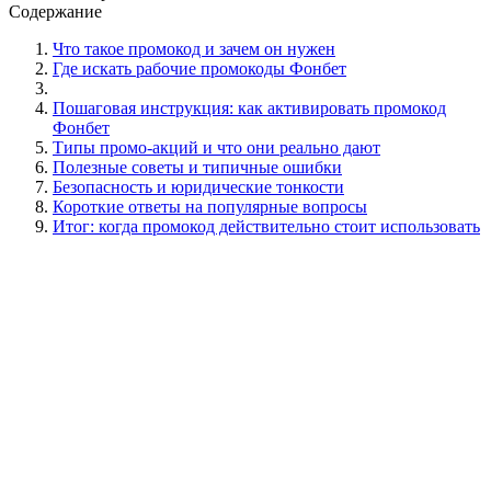
Содержание
Что такое промокод и зачем он нужен
Где искать рабочие промокоды Фонбет
Пошаговая инструкция: как активировать промокод
Фонбет
Типы промо-акций и что они реально дают
Полезные советы и типичные ошибки
Безопасность и юридические тонкости
Короткие ответы на популярные вопросы
Итог: когда промокод действительно стоит использовать