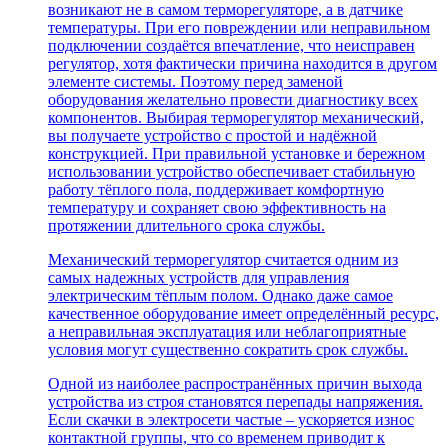
возникают не в самом терморегуляторе, а в датчике
температуры. При его повреждении или неправильном
подключении создаётся впечатление, что неисправен
регулятор, хотя фактически причина находится в другом
элементе системы. Поэтому перед заменой
оборудования желательно провести диагностику всех
компонентов. Выбирая терморегулятор механический,
вы получаете устройство с простой и надёжной
конструкцией. При правильной установке и бережном
использовании устройство обеспечивает стабильную
работу тёплого пола, поддерживает комфортную
температуру и сохраняет свою эффективность на
протяжении длительного срока службы.
Механический терморегулятор считается одним из
самых надежных устройств для управления
электрическим тёплым полом. Однако даже самое
качественное оборудование имеет определённый ресурс,
а неправильная эксплуатация или неблагоприятные
условия могут существенно сократить срок службы.
Одной из наиболее распространённых причин выхода
устройства из строя становятся перепады напряжения.
Если скачки в электросети частые – ускоряется износ
контактной группы, что со временем приводит к