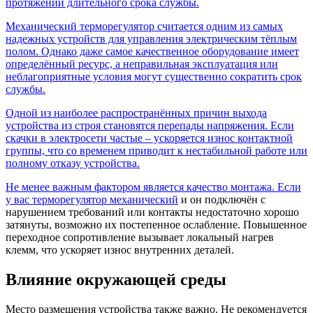
протяжении длительного срока службы.
Механический терморегулятор считается одним из самых
надежных устройств для управления электрическим тёплым
полом. Однако даже самое качественное оборудование имеет
определённый ресурс, а неправильная эксплуатация или
неблагоприятные условия могут существенно сократить срок
службы.
Одной из наиболее распространённых причин выхода
устройства из строя становятся перепады напряжения. Если
скачки в электросети частые – ускоряется износ контактной
группы, что со временем приводит к нестабильной работе или
полному отказу устройства.
Не менее важным фактором является качество монтажа. Если
у вас
терморегулятор механический
и он подключён с
нарушением требований или контакты недостаточно хорошо
затянуты, возможно их постепенное ослабление. Повышенное
переходное сопротивление вызывает локальный нагрев
клемм, что ускоряет износ внутренних деталей.
Влияние окружающей среды
Место размещения устройства также важно. Не рекомендуется