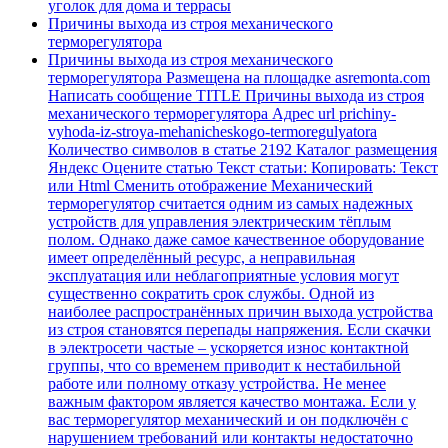
уголок для дома и террасы
Причины выхода из строя механического
терморегулятора
Причины выхода из строя механического
терморегулятора Размещена на площадке asremonta.com
Написать сообщение TITLE Причины выхода из строя
механического терморегулятора Адрес url prichiny-
vyhoda-iz-stroya-mehanicheskogo-termoregulyatora
Количество символов в статье 2192 Каталог размещения
Яндекс Оцените статью Текст статьи: Копировать: Текст
или Html Cменить отображение Механический
терморегулятор считается одним из самых надежных
устройств для управления электрическим тёплым
полом. Однако даже самое качественное оборудование
имеет определённый ресурс, а неправильная
эксплуатация или неблагоприятные условия могут
существенно сократить срок службы. Одной из
наиболее распространённых причин выхода устройства
из строя становятся перепады напряжения. Если скачки
в электросети частые – ускоряется износ контактной
группы, что со временем приводит к нестабильной
работе или полному отказу устройства. Не менее
важным фактором является качество монтажа. Если у
вас терморегулятор механический и он подключён с
нарушением требований или контакты недостаточно