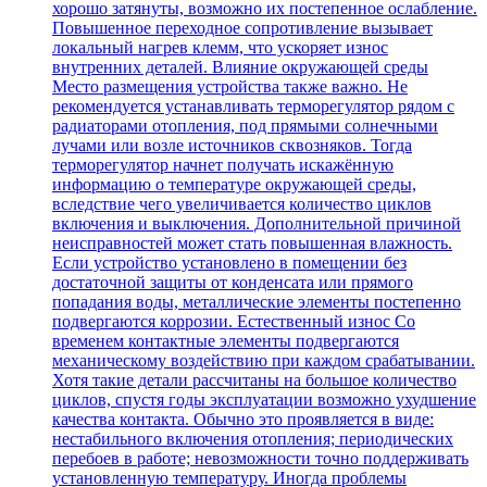
хорошо затянуты, возможно их постепенное ослабление.
Повышенное переходное сопротивление вызывает
локальный нагрев клемм, что ускоряет износ
внутренних деталей. Влияние окружающей среды
Место размещения устройства также важно. Не
рекомендуется устанавливать терморегулятор рядом с
радиаторами отопления, под прямыми солнечными
лучами или возле источников сквозняков. Тогда
терморегулятор начнет получать искажённую
информацию о температуре окружающей среды,
вследствие чего увеличивается количество циклов
включения и выключения. Дополнительной причиной
неисправностей может стать повышенная влажность.
Если устройство установлено в помещении без
достаточной защиты от конденсата или прямого
попадания воды, металлические элементы постепенно
подвергаются коррозии. Естественный износ Со
временем контактные элементы подвергаются
механическому воздействию при каждом срабатывании.
Хотя такие детали рассчитаны на большое количество
циклов, спустя годы эксплуатации возможно ухудшение
качества контакта. Обычно это проявляется в виде:
нестабильного включения отопления; периодических
перебоев в работе; невозможности точно поддерживать
установленную температуру. Иногда проблемы