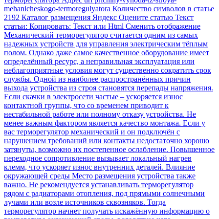
mehanicheskogo-termoregulyatora Количество символов в статье
2192 Каталог размещения Яндекс Оцените статью Текст
статьи: Копировать: Текст или Html Cменить отображение
Механический терморегулятор считается одним из самых
надежных устройств для управления электрическим тёплым
полом. Однако даже самое качественное оборудование имеет
определённый ресурс, а неправильная эксплуатация или
неблагоприятные условия могут существенно сократить срок
службы. Одной из наиболее распространённых причин
выхода устройства из строя становятся перепады напряжения.
Если скачки в электросети частые – ускоряется износ
контактной группы, что со временем приводит к
нестабильной работе или полному отказу устройства. Не
менее важным фактором является качество монтажа. Если у
вас терморегулятор механический и он подключён с
нарушением требований или контакты недостаточно хорошо
затянуты, возможно их постепенное ослабление. Повышенное
переходное сопротивление вызывает локальный нагрев
клемм, что ускоряет износ внутренних деталей. Влияние
окружающей среды Место размещения устройства также
важно. Не рекомендуется устанавливать терморегулятор
рядом с радиаторами отопления, под прямыми солнечными
лучами или возле источников сквозняков. Тогда
терморегулятор начнет получать искажённую информацию о