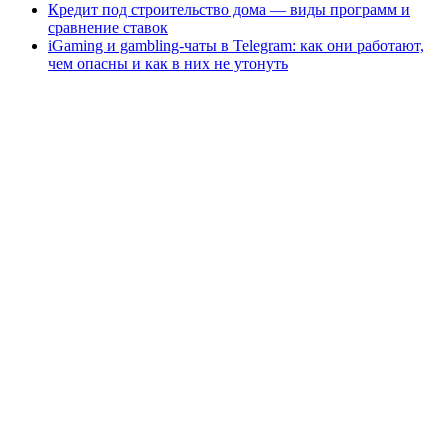
Кредит под строительство дома — виды программ и
сравнение ставок
iGaming и gambling-чаты в Telegram: как они работают,
чем опасны и как в них не утонуть