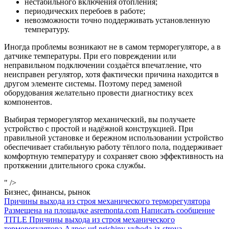
нестабильного включения отопления;
периодических перебоев в работе;
невозможности точно поддерживать установленную
температуру.
Иногда проблемы возникают не в самом терморегуляторе, а в
датчике температуры. При его повреждении или
неправильном подключении создаётся впечатление, что
неисправен регулятор, хотя фактически причина находится в
другом элементе системы. Поэтому перед заменой
оборудования желательно провести диагностику всех
компонентов.
Выбирая терморегулятор механический, вы получаете
устройство с простой и надёжной конструкцией. При
правильной установке и бережном использовании устройство
обеспечивает стабильную работу тёплого пола, поддерживает
комфортную температуру и сохраняет свою эффективность на
протяжении длительного срока службы.
" />
Бизнес, финансы, рынок
Причины выхода из строя механического терморегулятора
Размещена на площадке asremonta.com Написать сообщение
TITLE Причины выхода из строя механического
терморегулятора Адрес url prichiny-vyhoda-iz-stroya-