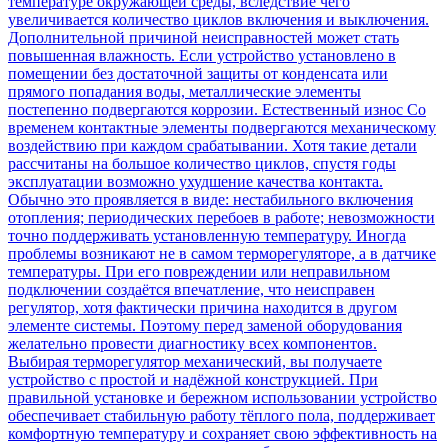
температуре окружающей среды, вследствие чего
увеличивается количество циклов включения и выключения.
Дополнительной причиной неисправностей может стать
повышенная влажность. Если устройство установлено в
помещении без достаточной защиты от конденсата или
прямого попадания воды, металлические элементы
постепенно подвергаются коррозии. Естественный износ Со
временем контактные элементы подвергаются механическому
воздействию при каждом срабатывании. Хотя такие детали
рассчитаны на большое количество циклов, спустя годы
эксплуатации возможно ухудшение качества контакта.
Обычно это проявляется в виде: нестабильного включения
отопления; периодических перебоев в работе; невозможности
точно поддерживать установленную температуру. Иногда
проблемы возникают не в самом терморегуляторе, а в датчике
температуры. При его повреждении или неправильном
подключении создаётся впечатление, что неисправен
регулятор, хотя фактически причина находится в другом
элементе системы. Поэтому перед заменой оборудования
желательно провести диагностику всех компонентов.
Выбирая терморегулятор механический, вы получаете
устройство с простой и надёжной конструкцией. При
правильной установке и бережном использовании устройство
обеспечивает стабильную работу тёплого пола, поддерживает
комфортную температуру и сохраняет свою эффективность на