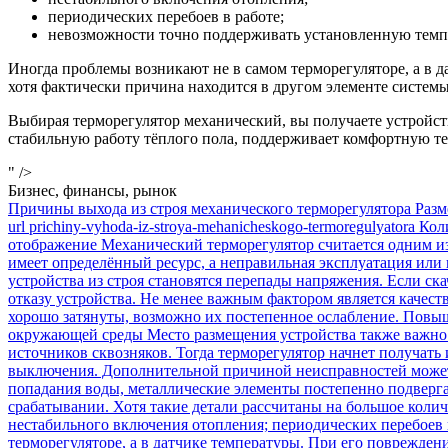
периодических перебоев в работе;
невозможности точно поддерживать установленную темп
Иногда проблемы возникают не в самом терморегуляторе, а в 
хотя фактически причина находится в другом элементе систем
Выбирая терморегулятор механический, вы получаете устройст
стабильную работу тёплого пола, поддерживает комфортную те
" />
Бизнес, финансы, рынок
Причины выхода из строя механического терморегулятора Раз
url prichiny-vyhoda-iz-stroya-mehanicheskogo-termoregulyatora
отображение Механический терморегулятор считается одним и
имеет определённый ресурс, а неправильная эксплуатация или
устройства из строя становятся перепады напряжения. Если ск
отказу устройства. Не менее важным фактором является качес
хорошо затянуты, возможно их постепенное ослабление. Повыш
окружающей среды Место размещения устройства также важно.
источников сквозняков. Тогда терморегулятор начнет получат
выключения. Дополнительной причиной неисправностей может 
попадания воды, металлические элементы постепенно подверг
срабатывании. Хотя такие детали рассчитаны на большое колич
нестабильного включения отопления; периодических перебоев 
терморегуляторе, а в датчике температуры. При его поврежден