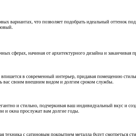
ых вариантах, что позволяет подобрать идеальный оттенок под 
зовый.
чных сферах, начиная от архитектурного дизайна и заканчивая
о впишется в современный интерьер, придавая помещению стиль
ть вас своим внешним видом и долгим сроком службы.
легантно и стильно, подчеркивая ваш индивидуальный вкус и соз
и и окна прослужат вам долгие годы.
 техника с сатиновым покрытием металла будут смотреться стил