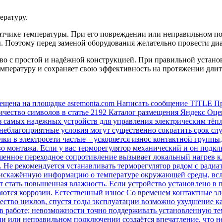
ературу.
датчике температуры. При его повреждении или неправильном по
ы. Поэтому перед заменой оборудования желательно провести ди
во с простой и надёжной конструкцией. При правильной устано
мпературу и сохраняет свою эффективность на протяжении длит
мещена на площадке asremonta.com Написать сообщение TITLE П
 Количество символов в статье 2192 Каталог размещения Яндекс Оц
з самых надежных устройств для управления электрическим тёп
 неблагоприятные условия могут существенно сократить срок с
ачки в электросети частые – ускоряется износ контактной группы
тво монтажа. Если у вас терморегулятор механический и он под
енное переходное сопротивление вызывает локальный нагрев кл
 Не рекомендуется устанавливать терморегулятор рядом с ради
ь искажённую информацию о температуре окружающей среды, всл
стать повышенная влажность. Если устройство установлено в п
аются коррозии. Естественный износ Со временем контактные 
ество циклов, спустя годы эксплуатации возможно ухудшение кач
в работе; невозможности точно поддерживать установленную те
ии или неправильном подключении создаётся впечатление, что н