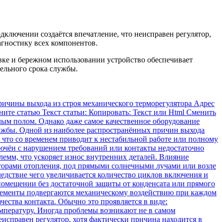
дключении создаётся впечатление, что неисправен регулятор,
агностику всех компонентов.
вке и бережном использовании устройство обеспечивает
ельного срока службы.
ричины выхода из строя механического терморегулятора Адрес
ените статью Текст статьи: Копировать: Текст или Html Cменить
лым полом. Однако даже самое качественное оборудование
лужбы. Одной из наиболее распространённых причин выхода
, что со временем приводит к нестабильной работе или полному
ключён с нарушением требований или контакты недостаточно
емм, что ускоряет износ внутренних деталей. Влияние
аторами отопления, под прямыми солнечными лучами или возле
едствие чего увеличивается количество циклов включения и
омещении без достаточной защиты от конденсата или прямого
элементы подвергаются механическому воздействию при каждом
ества контакта. Обычно это проявляется в виде:
мпературу. Иногда проблемы возникают не в самом
еисправен регулятор, хотя фактически причина находится в