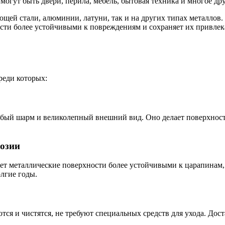
огут быть двери, перила, мебель, бытовая техника и многое дру
ей стали, алюминии, латуни, так и на других типах металлов. 
ности более устойчивыми к повреждениям и сохраняет их привле
реди которых:
обый шарм и великолепный внешний вид. Оно делает поверхнос
розии
ает металлические поверхности более устойчивыми к царапинам,
лгие годы.
ся и чистятся, не требуют специальных средств для ухода. Дос