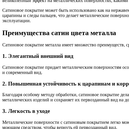
великолепный эффект на металлических поверхностях, какими м
Сатиновое покрытие может быть использовано как на нержавеющ
царапины и следы пальцев, что делает металлические поверх
эксплуатации.
Преимущества сатин цвета металла
Сатиновое покрытие металла имеет множество преимуществ, с
1. Элегантный внешний вид
Сатиновое покрытие придает металлическим поверхностям ос
и современный вид.
2. Повышенная устойчивость к царапинам и кор
Благодаря особому методу обработки, сатиновое покрытие дел
металлических изделий и сохраняет их первозданный вид на до
3. Легкость в уходе
Металлические поверхности с сатиновым покрытием легко моют
моющим средством, чтобы вернуть ей первозданный вид.