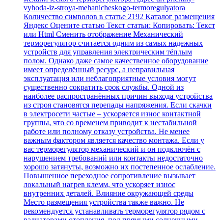
vyhoda-iz-stroya-mehanicheskogo-termoregulyatora
Количество символов в статье 2192 Каталог размещения
Яндекс Оцените статью Текст статьи: Копировать: Текст
или Html Cменить отображение Механический
терморегулятор считается одним из самых надежных
устройств для управления электрическим тёплым
полом. Однако даже самое качественное оборудование
имеет определённый ресурс, а неправильная
эксплуатация или неблагоприятные условия могут
существенно сократить срок службы. Одной из
наиболее распространённых причин выхода устройства
из строя становятся перепады напряжения. Если скачки
в электросети частые – ускоряется износ контактной
группы, что со временем приводит к нестабильной
работе или полному отказу устройства. Не менее
важным фактором является качество монтажа. Если у
вас терморегулятор механический и он подключён с
нарушением требований или контакты недостаточно
хорошо затянуты, возможно их постепенное ослабление.
Повышенное переходное сопротивление вызывает
локальный нагрев клемм, что ускоряет износ
внутренних деталей. Влияние окружающей среды
Место размещения устройства также важно. Не
рекомендуется устанавливать терморегулятор рядом с
радиаторами отопления, под прямыми солнечными