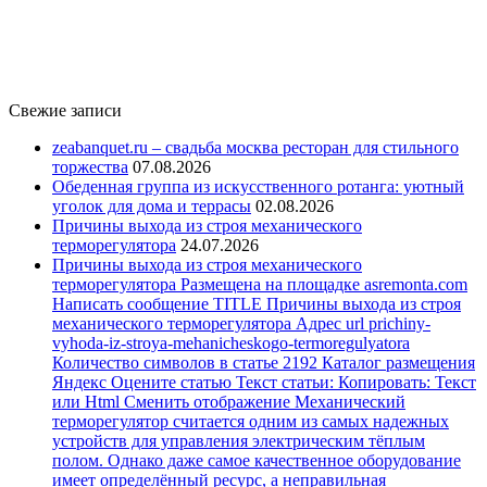
Свежие записи
zeabanquet.ru – свадьба москва ресторан для стильного
торжества
07.08.2026
Обеденная группа из искусственного ротанга: уютный
уголок для дома и террасы
02.08.2026
Причины выхода из строя механического
терморегулятора
24.07.2026
Причины выхода из строя механического
терморегулятора Размещена на площадке asremonta.com
Написать сообщение TITLE Причины выхода из строя
механического терморегулятора Адрес url prichiny-
vyhoda-iz-stroya-mehanicheskogo-termoregulyatora
Количество символов в статье 2192 Каталог размещения
Яндекс Оцените статью Текст статьи: Копировать: Текст
или Html Cменить отображение Механический
терморегулятор считается одним из самых надежных
устройств для управления электрическим тёплым
полом. Однако даже самое качественное оборудование
имеет определённый ресурс, а неправильная