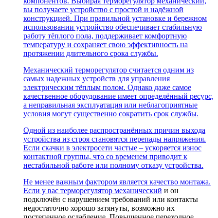
компонентов. Выбирая терморегулятор механический,
вы получаете устройство с простой и надёжной
конструкцией. При правильной установке и бережном
использовании устройство обеспечивает стабильную
работу тёплого пола, поддерживает комфортную
температуру и сохраняет свою эффективность на
протяжении длительного срока службы.
Механический терморегулятор считается одним из
самых надежных устройств для управления
электрическим тёплым полом. Однако даже самое
качественное оборудование имеет определённый ресурс,
а неправильная эксплуатация или неблагоприятные
условия могут существенно сократить срок службы.
Одной из наиболее распространённых причин выхода
устройства из строя становятся перепады напряжения.
Если скачки в электросети частые – ускоряется износ
контактной группы, что со временем приводит к
нестабильной работе или полному отказу устройства.
Не менее важным фактором является качество монтажа.
Если у вас
терморегулятор механический
и он
подключён с нарушением требований или контакты
недостаточно хорошо затянуты, возможно их
постепенное ослабление. Повышенное переходное