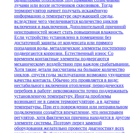
лучами или возле источников сквозняков. Тогда
терморегулятор начнет получать искажённую
информацию о температуре окружающей среды,
вследствие чего увеличивается количество циклов
включения и выключения. Дополнительной причиной
неисправностей может стать повышенная влажность.
Если устройство установлено в помещении без
достаточной защиты от конденсата или прямого
попадания воды, металлические элементы постепенно
подвергаются коррозии. Естественный износ Со
временем контактные элементы подвергаются
механическому воздействию при каждом срабатывании.
Хотя такие детали рассчитаны на большое количество
циклов, спустя годы эксплуатации возможно ухудшение
качества контакта. Обычно это проявляется в виде:
нестабильного включения отопления; периодических
перебоев в работе; невозможности точно поддерживать
установленную температуру. Иногда проблемы
возникают не в самом терморегуляторе, а в датчике
температуры. При его повреждении или неправильном
подключении создаётся впечатление, что неисправен
регулятор, хотя фактически причина находится в другом
элементе системы. Поэтому перед заменой
оборудования желательно провести диагностику всех