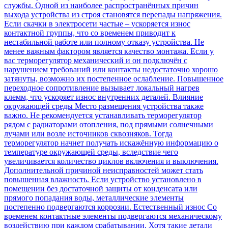
службы. Одной из наиболее распространённых причин
выхода устройства из строя становятся перепады напряжения.
Если скачки в электросети частые – ускоряется износ
контактной группы, что со временем приводит к
нестабильной работе или полному отказу устройства. Не
менее важным фактором является качество монтажа. Если у
вас терморегулятор механический и он подключён с
нарушением требований или контакты недостаточно хорошо
затянуты, возможно их постепенное ослабление. Повышенное
переходное сопротивление вызывает локальный нагрев
клемм, что ускоряет износ внутренних деталей. Влияние
окружающей среды Место размещения устройства также
важно. Не рекомендуется устанавливать терморегулятор
рядом с радиаторами отопления, под прямыми солнечными
лучами или возле источников сквозняков. Тогда
терморегулятор начнет получать искажённую информацию о
температуре окружающей среды, вследствие чего
увеличивается количество циклов включения и выключения.
Дополнительной причиной неисправностей может стать
повышенная влажность. Если устройство установлено в
помещении без достаточной защиты от конденсата или
прямого попадания воды, металлические элементы
постепенно подвергаются коррозии. Естественный износ Со
временем контактные элементы подвергаются механическому
воздействию при каждом срабатывании. Хотя такие детали