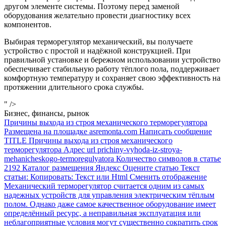
другом элементе системы. Поэтому перед заменой
оборудования желательно провести диагностику всех
компонентов.
Выбирая терморегулятор механический, вы получаете
устройство с простой и надёжной конструкцией. При
правильной установке и бережном использовании устройство
обеспечивает стабильную работу тёплого пола, поддерживает
комфортную температуру и сохраняет свою эффективность на
протяжении длительного срока службы.
" />
Бизнес, финансы, рынок
Причины выхода из строя механического терморегулятора
Размещена на площадке asremonta.com Написать сообщение
TITLE Причины выхода из строя механического
терморегулятора Адрес url prichiny-vyhoda-iz-stroya-
mehanicheskogo-termoregulyatora Количество символов в статье
2192 Каталог размещения Яндекс Оцените статью Текст
статьи: Копировать: Текст или Html Cменить отображение
Механический терморегулятор считается одним из самых
надежных устройств для управления электрическим тёплым
полом. Однако даже самое качественное оборудование имеет
определённый ресурс, а неправильная эксплуатация или
неблагоприятные условия могут существенно сократить срок