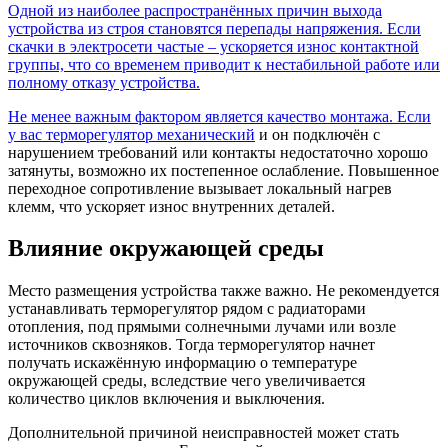
Одной из наиболее распространённых причин выхода
устройства из строя становятся перепады напряжения. Если
скачки в электросети частые – ускоряется износ контактной
группы, что со временем приводит к нестабильной работе или
полному отказу устройства.
Не менее важным фактором является качество монтажа. Если
у вас
терморегулятор механический
и он подключён с
нарушением требований или контакты недостаточно хорошо
затянуты, возможно их постепенное ослабление. Повышенное
переходное сопротивление вызывает локальный нагрев
клемм, что ускоряет износ внутренних деталей.
Влияние окружающей среды
Место размещения устройства также важно. Не рекомендуется
устанавливать терморегулятор рядом с радиаторами
отопления, под прямыми солнечными лучами или возле
источников сквозняков. Тогда терморегулятор начнет
получать искажённую информацию о температуре
окружающей среды, вследствие чего увеличивается
количество циклов включения и выключения.
Дополнительной причиной неисправностей может стать