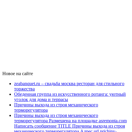
Новое на сайте
zeabanquet.ru – свадьба москва ресторан для стильного
торжества
Обеденная группа из искусственного ротанга: уютный
уголок для дома и террасы
Причины выхода из строя механического
терморегулятора
Причины выхода из строя механического
терморегулятора Размещена на площадке asremonta.com
Написать сообщение TITLE Причины выхода из строя
механического терморегулятора Адрес url prichiny-