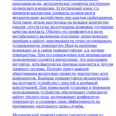
попадания воды, металлические элементы постепенно
подвергаются коррозии. Естественный износ Со
временем контактные элементы подвергаются
механическому воздействию при каждом срабатывании.
Хотя такие детали рассчитаны на большое количество
циклов, спустя годы эксплуатации возможно ухудшение
качества контакта. Обычно это проявляется в виде:
нестабильного включения отопления; периодических
перебоев в работе; невозможности точно поддерживать
установленную температуру. Иногда проблемы
возникают не в самом терморегуляторе, а в датчике
температуры. При его повреждении или неправильном
подключении создаётся впечатление, что неисправен
регулятор, хотя фактически причина находится в другом
элементе системы. Поэтому перед заменой
оборудования желательно провести диагностику всех
компонентов. Выбирая терморегулятор механический,
вы получаете устройство с простой и надёжной
конструкцией. При правильной установке и бережном
использовании устройство обеспечивает стабильную
работу тёплого пола, поддерживает комфортную
температуру и сохраняет свою эффективность на
протяжении длительного срока службы.
Механический терморегулятор считается одним из