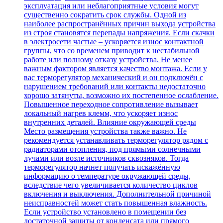
эксплуатация или неблагоприятные условия могут
существенно сократить срок службы. Одной из
наиболее распространённых причин выхода устройства
из строя становятся перепады напряжения. Если скачки
в электросети частые – ускоряется износ контактной
группы, что со временем приводит к нестабильной
работе или полному отказу устройства. Не менее
важным фактором является качество монтажа. Если у
вас терморегулятор механический и он подключён с
нарушением требований или контакты недостаточно
хорошо затянуты, возможно их постепенное ослабление.
Повышенное переходное сопротивление вызывает
локальный нагрев клемм, что ускоряет износ
внутренних деталей. Влияние окружающей среды
Место размещения устройства также важно. Не
рекомендуется устанавливать терморегулятор рядом с
радиаторами отопления, под прямыми солнечными
лучами или возле источников сквозняков. Тогда
терморегулятор начнет получать искажённую
информацию о температуре окружающей среды,
вследствие чего увеличивается количество циклов
включения и выключения. Дополнительной причиной
неисправностей может стать повышенная влажность.
Если устройство установлено в помещении без
достаточной защиты от конденсата или прямого