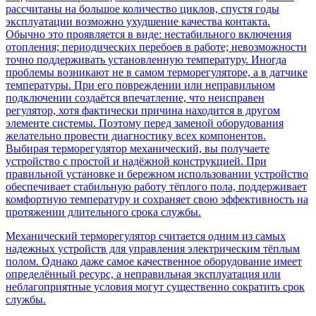
рассчитаны на большое количество циклов, спустя годы
эксплуатации возможно ухудшение качества контакта.
Обычно это проявляется в виде: нестабильного включения
отопления; периодических перебоев в работе; невозможности
точно поддерживать установленную температуру. Иногда
проблемы возникают не в самом терморегуляторе, а в датчике
температуры. При его повреждении или неправильном
подключении создаётся впечатление, что неисправен
регулятор, хотя фактически причина находится в другом
элементе системы. Поэтому перед заменой оборудования
желательно провести диагностику всех компонентов.
Выбирая терморегулятор механический, вы получаете
устройство с простой и надёжной конструкцией. При
правильной установке и бережном использовании устройство
обеспечивает стабильную работу тёплого пола, поддерживает
комфортную температуру и сохраняет свою эффективность на
протяжении длительного срока службы.
Механический терморегулятор считается одним из самых
надежных устройств для управления электрическим тёплым
полом. Однако даже самое качественное оборудование имеет
определённый ресурс, а неправильная эксплуатация или
неблагоприятные условия могут существенно сократить срок
службы.