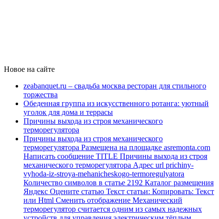
Новое на сайте
zeabanquet.ru – свадьба москва ресторан для стильного
торжества
Обеденная группа из искусственного ротанга: уютный
уголок для дома и террасы
Причины выхода из строя механического
терморегулятора
Причины выхода из строя механического
терморегулятора Размещена на площадке asremonta.com
Написать сообщение TITLE Причины выхода из строя
механического терморегулятора Адрес url prichiny-
vyhoda-iz-stroya-mehanicheskogo-termoregulyatora
Количество символов в статье 2192 Каталог размещения
Яндекс Оцените статью Текст статьи: Копировать: Текст
или Html Cменить отображение Механический
терморегулятор считается одним из самых надежных
устройств для управления электрическим тёплым