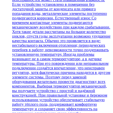
Если устройство установлено в помещении без
достаточной защиты от конденсата или прямого
попадания воды, металлические элементы постепенно
подвергаются коррозии. Естественный износ Со
временем контактные элементы подвергаются
механическому воздействию при каждом срабатывании.
Хотя такие детали рассчитаны на большое количество
циклов, спустя годы эксплуатации возможно ухудшение
качества контакта. Обычно это проявляется в виде:
нестабильного включения отопления; периодических
перебоев в работе; невозможности точно поддерживать
установленную температуру. Иногда проблемы
возникают не в самом терморегуляторе, а в датчике
температуры. При его повреждении или неправильном
подключении создаётся впечатление, что неисправен
регулятор, хотя фактически причина находится в другом
элементе системы. Поэтому перед заменой
оборудования желательно провести диагностику всех
компонентов. Выбирая терморегулятор механический,
вы получаете устройство с простой и надёжной
конструкцией. При правильной установке и бережном
использовании устройство обеспечивает стабильную
работу тёплого пола, поддерживает комфортную
температуру и сохраняет свою эффективность на