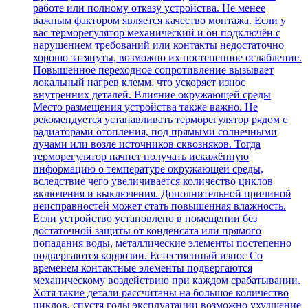
работе или полному отказу устройства. Не менее
важным фактором является качество монтажа. Если у
вас терморегулятор механический и он подключён с
нарушением требований или контакты недостаточно
хорошо затянуты, возможно их постепенное ослабление.
Повышенное переходное сопротивление вызывает
локальный нагрев клемм, что ускоряет износ
внутренних деталей. Влияние окружающей среды
Место размещения устройства также важно. Не
рекомендуется устанавливать терморегулятор рядом с
радиаторами отопления, под прямыми солнечными
лучами или возле источников сквозняков. Тогда
терморегулятор начнет получать искажённую
информацию о температуре окружающей среды,
вследствие чего увеличивается количество циклов
включения и выключения. Дополнительной причиной
неисправностей может стать повышенная влажность.
Если устройство установлено в помещении без
достаточной защиты от конденсата или прямого
попадания воды, металлические элементы постепенно
подвергаются коррозии. Естественный износ Со
временем контактные элементы подвергаются
механическому воздействию при каждом срабатывании.
Хотя такие детали рассчитаны на большое количество
циклов, спустя годы эксплуатации возможно ухудшение