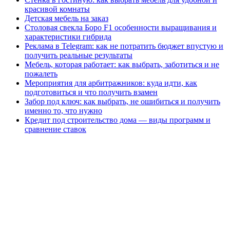
красивой комнаты
Детская мебель на заказ
Столовая свекла Боро F1 особенности выращивания и
характеристики гибрида
Реклама в Telegram: как не потратить бюджет впустую и
получить реальные результаты
Мебель, которая работает: как выбрать, заботиться и не
пожалеть
Мероприятия для арбитражников: куда идти, как
подготовиться и что получить взамен
Забор под ключ: как выбрать, не ошибиться и получить
именно то, что нужно
Кредит под строительство дома — виды программ и
сравнение ставок