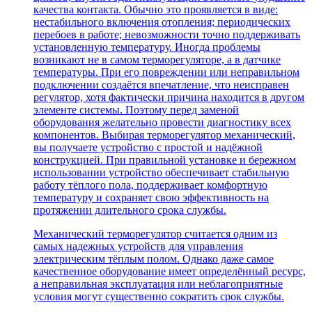
качества контакта. Обычно это проявляется в виде:
нестабильного включения отопления; периодических
перебоев в работе; невозможности точно поддерживать
установленную температуру. Иногда проблемы
возникают не в самом терморегуляторе, а в датчике
температуры. При его повреждении или неправильном
подключении создаётся впечатление, что неисправен
регулятор, хотя фактически причина находится в другом
элементе системы. Поэтому перед заменой
оборудования желательно провести диагностику всех
компонентов. Выбирая терморегулятор механический,
вы получаете устройство с простой и надёжной
конструкцией. При правильной установке и бережном
использовании устройство обеспечивает стабильную
работу тёплого пола, поддерживает комфортную
температуру и сохраняет свою эффективность на
протяжении длительного срока службы.
Механический терморегулятор считается одним из
самых надежных устройств для управления
электрическим тёплым полом. Однако даже самое
качественное оборудование имеет определённый ресурс,
а неправильная эксплуатация или неблагоприятные
условия могут существенно сократить срок службы.