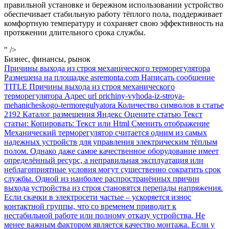
правильной установке и бережном использовании устройство
обеспечивает стабильную работу тёплого пола, поддерживает
комфортную температуру и сохраняет свою эффективность на
протяжении длительного срока службы.
" />
Бизнес, финансы, рынок
Причины выхода из строя механического терморегулятора
Размещена на площадке asremonta.com Написать сообщение
TITLE Причины выхода из строя механического
терморегулятора Адрес url prichiny-vyhoda-iz-stroya-
mehanicheskogo-termoregulyatora Количество символов в статье
2192 Каталог размещения Яндекс Оцените статью Текст
статьи: Копировать: Текст или Html Cменить отображение
Механический терморегулятор считается одним из самых
надежных устройств для управления электрическим тёплым
полом. Однако даже самое качественное оборудование имеет
определённый ресурс, а неправильная эксплуатация или
неблагоприятные условия могут существенно сократить срок
службы. Одной из наиболее распространённых причин
выхода устройства из строя становятся перепады напряжения.
Если скачки в электросети частые – ускоряется износ
контактной группы, что со временем приводит к
нестабильной работе или полному отказу устройства. Не
менее важным фактором является качество монтажа. Если у