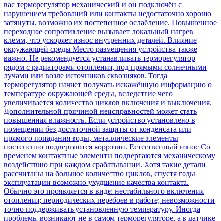
вас терморегулятор механический и он подключён с
нарушением требований или контакты недостаточно хорошо
затянуты, возможно их постепенное ослабление. Повышенное
переходное сопротивление вызывает локальный нагрев
клемм, что ускоряет износ внутренних деталей. Влияние
окружающей среды Место размещения устройства также
важно. Не рекомендуется устанавливать терморегулятор
рядом с радиаторами отопления, под прямыми солнечными
лучами или возле источников сквозняков. Тогда
терморегулятор начнет получать искажённую информацию о
температуре окружающей среды, вследствие чего
увеличивается количество циклов включения и выключения.
Дополнительной причиной неисправностей может стать
повышенная влажность. Если устройство установлено в
помещении без достаточной защиты от конденсата или
прямого попадания воды, металлические элементы
постепенно подвергаются коррозии. Естественный износ Со
временем контактные элементы подвергаются механическому
воздействию при каждом срабатывании. Хотя такие детали
рассчитаны на большое количество циклов, спустя годы
эксплуатации возможно ухудшение качества контакта.
Обычно это проявляется в виде: нестабильного включения
отопления; периодических перебоев в работе; невозможности
точно поддерживать установленную температуру. Иногда
проблемы возникают не в самом терморегуляторе, а в датчике