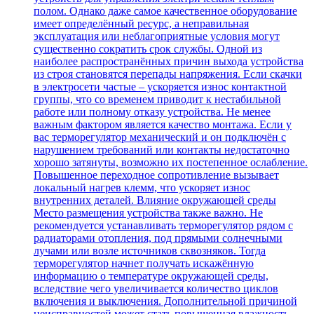
полом. Однако даже самое качественное оборудование
имеет определённый ресурс, а неправильная
эксплуатация или неблагоприятные условия могут
существенно сократить срок службы. Одной из
наиболее распространённых причин выхода устройства
из строя становятся перепады напряжения. Если скачки
в электросети частые – ускоряется износ контактной
группы, что со временем приводит к нестабильной
работе или полному отказу устройства. Не менее
важным фактором является качество монтажа. Если у
вас терморегулятор механический и он подключён с
нарушением требований или контакты недостаточно
хорошо затянуты, возможно их постепенное ослабление.
Повышенное переходное сопротивление вызывает
локальный нагрев клемм, что ускоряет износ
внутренних деталей. Влияние окружающей среды
Место размещения устройства также важно. Не
рекомендуется устанавливать терморегулятор рядом с
радиаторами отопления, под прямыми солнечными
лучами или возле источников сквозняков. Тогда
терморегулятор начнет получать искажённую
информацию о температуре окружающей среды,
вследствие чего увеличивается количество циклов
включения и выключения. Дополнительной причиной
неисправностей может стать повышенная влажность.