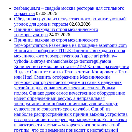
zeabanquet.ru – свадьба москва ресторан для стильного
торжества
07.08.2026
Обеденная группа из искусственного ротанга: уютный
уголок для дома и террасы
02.08.2026
Причины выхода из строя механического
терморегулятора
24.07.2026
Причины выхода из строя механического
терморегулятора Размещена на площадке asremonta.com
Написать сообщение TITLE Причины выхода из строя
механического терморегулятора Адрес url prichiny-
vyhoda-iz-stroya-mehanicheskogo-termoregulyatora
Количество символов в статье 2192 Каталог размещения
Яндекс Оцените статью Текст статьи: Копировать: Текст
или Html Cменить отображение Механический
терморегулятор считается одним из самых надежных
устройств для управления электрическим тёплым
полом. Однако даже самое качественное оборудование
имеет определённый ресурс, а неправильная
эксплуатация или неблагоприятные условия могут
существенно сократить срок службы. Одной из
наиболее распространённых причин выхода устройства
из строя становятся перепады напряжения. Если скачки
в электросети частые – ускоряется износ контактной
группы, что со временем приводит к нестабильной