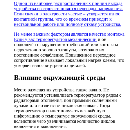
Одной из наиболее распространённых причин выхода
устройства из строя становятся перепады напряжения.
Если скачки в электросети частые – ускоряется износ
контактной группы, что со временем приводит к
нестабильной работе или полному отказу устройства.
Не менее важным фактором является качество монтажа.
Если у вас
терморегулятор механический
и он
подключён с нарушением требований или контакты
недостаточно хорошо затянуты, возможно их
постепенное ослабление. Повышенное переходное
сопротивление вызывает локальный нагрев клемм, что
ускоряет износ внутренних деталей.
Влияние окружающей среды
Место размещения устройства также важно. Не
рекомендуется устанавливать терморегулятор рядом с
радиаторами отопления, под прямыми солнечными
лучами или возле источников сквозняков. Тогда
терморегулятор начнет получать искажённую
информацию о температуре окружающей среды,
вследствие чего увеличивается количество циклов
включения и выключения.