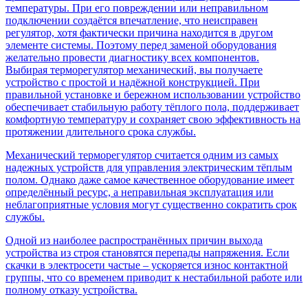
температуры. При его повреждении или неправильном
подключении создаётся впечатление, что неисправен
регулятор, хотя фактически причина находится в другом
элементе системы. Поэтому перед заменой оборудования
желательно провести диагностику всех компонентов.
Выбирая терморегулятор механический, вы получаете
устройство с простой и надёжной конструкцией. При
правильной установке и бережном использовании устройство
обеспечивает стабильную работу тёплого пола, поддерживает
комфортную температуру и сохраняет свою эффективность на
протяжении длительного срока службы.
Механический терморегулятор считается одним из самых
надежных устройств для управления электрическим тёплым
полом. Однако даже самое качественное оборудование имеет
определённый ресурс, а неправильная эксплуатация или
неблагоприятные условия могут существенно сократить срок
службы.
Одной из наиболее распространённых причин выхода
устройства из строя становятся перепады напряжения. Если
скачки в электросети частые – ускоряется износ контактной
группы, что со временем приводит к нестабильной работе или
полному отказу устройства.