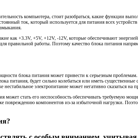
ительность компьютера, стоит разобраться, какие функции выпол
стоянный ток, который используется для питания всех устройств
замыкания.
кие как +3.3V, +5V, +12V, -12V, которые обеспечивают энергие
 для правильной работы. Поэтому качество блока питания напр
ощности блока питания может привести к серьезным проблемам.
ка питания, будет сильно колебаться или иметь существенные ск
же нестабильное электропитание может негативно сказаться на 
я может стать его неспособность обеспечивать требуемую мощно
аже повреждению компонентов из-за избыточной нагрузки. Поэт
ия?
ствлять с особым вниманием, учитывая н