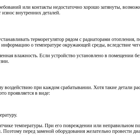
ребований или контакты недостаточно хорошо затянуты, возмож
 износ внутренних деталей.
устанавливать терморегулятор рядом с радиаторами отопления,
ю информацию о температуре окружающей среды, вследствие чег
нная влажность. Если устройство установлено в помещении без
зии.
 воздействию при каждом срабатывании. Хотя такие детали рас
то проявляется в виде:
ературу.
датчике температуры. При его повреждении или неправильном по
ы. Поэтому перед заменой оборудования желательно провести ди