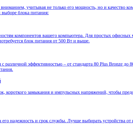
вниманием, учитывая не только его мощность, но и качество к
и выборе блока питания:
ностям компонентов вашего компьютера. Для простых офисных 
потребуется блок питания от 500 Вт и выше.
с различной эффективностью – от стандарта 80 Plus Bronze до 8
тания.
й
ок, короткого замыкания и импульсных напряжений, чтобы пред
 его надежность и срок службы. Лучше выбирать устройства от