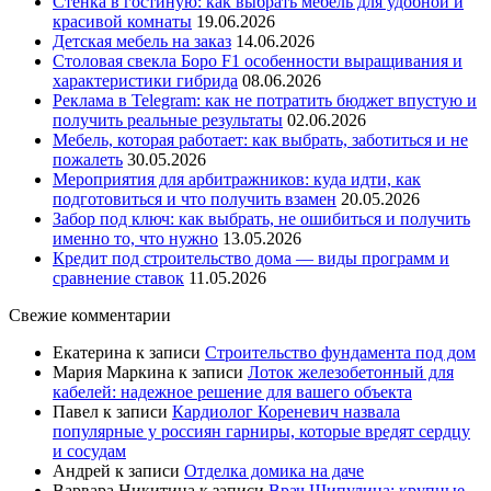
Стенка в гостиную: как выбрать мебель для удобной и
красивой комнаты
19.06.2026
Детская мебель на заказ
14.06.2026
Столовая свекла Боро F1 особенности выращивания и
характеристики гибрида
08.06.2026
Реклама в Telegram: как не потратить бюджет впустую и
получить реальные результаты
02.06.2026
Мебель, которая работает: как выбрать, заботиться и не
пожалеть
30.05.2026
Мероприятия для арбитражников: куда идти, как
подготовиться и что получить взамен
20.05.2026
Забор под ключ: как выбрать, не ошибиться и получить
именно то, что нужно
13.05.2026
Кредит под строительство дома — виды программ и
сравнение ставок
11.05.2026
Свежие комментарии
Екатерина
к записи
Строительство фундамента под дом
Мария Маркина
к записи
Лоток железобетонный для
кабелей: надежное решение для вашего объекта
Павел
к записи
Кардиолог Кореневич назвала
популярные у россиян гарниры, которые вредят сердцу
и сосудам
Андрей
к записи
Отделка домика на даче
Варвара Никитина
к записи
Врач Шипулина: крупные