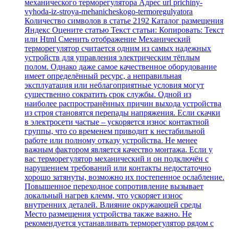
механического терморегулятора Адрес url prichiny-
vyhoda-iz-stroya-mehanicheskogo-termoregulyatora
Количество символов в статье 2192 Каталог размещения
Яндекс Оцените статью Текст статьи: Копировать: Текст
или Html Cменить отображение Механический
терморегулятор считается одним из самых надежных
устройств для управления электрическим тёплым
полом. Однако даже самое качественное оборудование
имеет определённый ресурс, а неправильная
эксплуатация или неблагоприятные условия могут
существенно сократить срок службы. Одной из
наиболее распространённых причин выхода устройства
из строя становятся перепады напряжения. Если скачки
в электросети частые – ускоряется износ контактной
группы, что со временем приводит к нестабильной
работе или полному отказу устройства. Не менее
важным фактором является качество монтажа. Если у
вас терморегулятор механический и он подключён с
нарушением требований или контакты недостаточно
хорошо затянуты, возможно их постепенное ослабление.
Повышенное переходное сопротивление вызывает
локальный нагрев клемм, что ускоряет износ
внутренних деталей. Влияние окружающей среды
Место размещения устройства также важно. Не
рекомендуется устанавливать терморегулятор рядом с