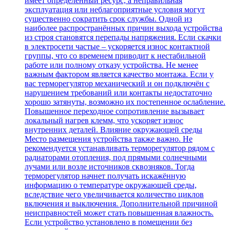
имеет определённый ресурс, а неправильная
эксплуатация или неблагоприятные условия могут
существенно сократить срок службы. Одной из
наиболее распространённых причин выхода устройства
из строя становятся перепады напряжения. Если скачки
в электросети частые – ускоряется износ контактной
группы, что со временем приводит к нестабильной
работе или полному отказу устройства. Не менее
важным фактором является качество монтажа. Если у
вас терморегулятор механический и он подключён с
нарушением требований или контакты недостаточно
хорошо затянуты, возможно их постепенное ослабление.
Повышенное переходное сопротивление вызывает
локальный нагрев клемм, что ускоряет износ
внутренних деталей. Влияние окружающей среды
Место размещения устройства также важно. Не
рекомендуется устанавливать терморегулятор рядом с
радиаторами отопления, под прямыми солнечными
лучами или возле источников сквозняков. Тогда
терморегулятор начнет получать искажённую
информацию о температуре окружающей среды,
вследствие чего увеличивается количество циклов
включения и выключения. Дополнительной причиной
неисправностей может стать повышенная влажность.
Если устройство установлено в помещении без