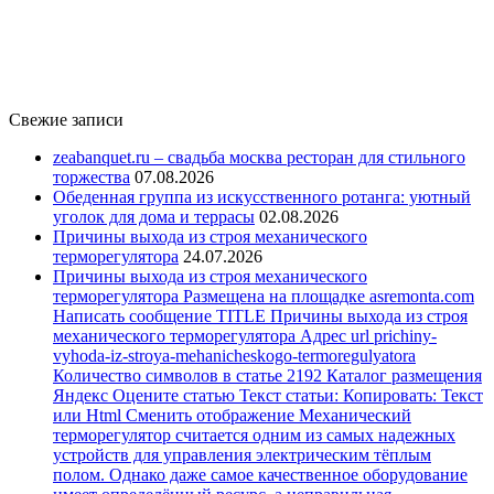
Свежие записи
zeabanquet.ru – свадьба москва ресторан для стильного
торжества
07.08.2026
Обеденная группа из искусственного ротанга: уютный
уголок для дома и террасы
02.08.2026
Причины выхода из строя механического
терморегулятора
24.07.2026
Причины выхода из строя механического
терморегулятора Размещена на площадке asremonta.com
Написать сообщение TITLE Причины выхода из строя
механического терморегулятора Адрес url prichiny-
vyhoda-iz-stroya-mehanicheskogo-termoregulyatora
Количество символов в статье 2192 Каталог размещения
Яндекс Оцените статью Текст статьи: Копировать: Текст
или Html Cменить отображение Механический
терморегулятор считается одним из самых надежных
устройств для управления электрическим тёплым
полом. Однако даже самое качественное оборудование