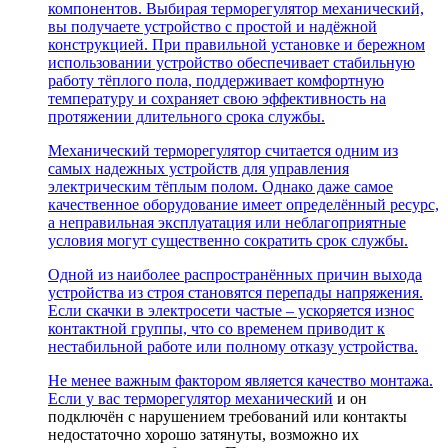
компонентов. Выбирая терморегулятор механический,
вы получаете устройство с простой и надёжной
конструкцией. При правильной установке и бережном
использовании устройство обеспечивает стабильную
работу тёплого пола, поддерживает комфортную
температуру и сохраняет свою эффективность на
протяжении длительного срока службы.
Механический терморегулятор считается одним из
самых надежных устройств для управления
электрическим тёплым полом. Однако даже самое
качественное оборудование имеет определённый ресурс,
а неправильная эксплуатация или неблагоприятные
условия могут существенно сократить срок службы.
Одной из наиболее распространённых причин выхода
устройства из строя становятся перепады напряжения.
Если скачки в электросети частые – ускоряется износ
контактной группы, что со временем приводит к
нестабильной работе или полному отказу устройства.
Не менее важным фактором является качество монтажа.
Если у вас
терморегулятор механический
и он
подключён с нарушением требований или контакты
недостаточно хорошо затянуты, возможно их