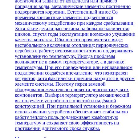
достаточной защиты от конденсата или прямого
попадания воды, металлические элементы постепенно
подвергаются коррозии. Естественный износ Со
временем контактные элементы подвергаются
механическому воздействию при каждом срабатывании.
Хотя такие детали рассчитаны на большое количество
циклов, спустя годы эксплуатации возможно ухудшение
качества контакта. Обычно это проявляется в виде:
нестабильного включения отопления; периодических
перебоев в работе; невозможности точно поддерживать
установленную температуру. Иногда проблемы
возникают не в самом терморегуляторе, а в датчике
температуры. При его повреждении или неправильном
подключении создаётся впечатление, что неисправен
регулятор, хотя фактически причина находится в другом
элементе системы. Поэтому перед заменой
оборудования желательно провести диагностику всех
компонентов. Выбирая терморегулятор механический,
вы получаете устройство с простой и надёжной
конструкцией. При правильной установке и бережном
использовании устройство обеспечивает стабильную
работу тёплого пола, поддерживает комфортную
температуру и сохраняет свою эффективность на
протяжении длительного срока службы.