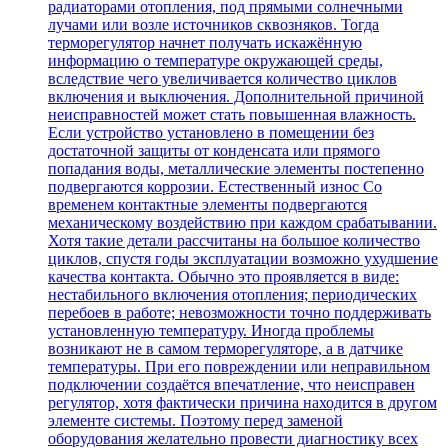
радиаторами отопления, под прямыми солнечными
лучами или возле источников сквозняков. Тогда
терморегулятор начнет получать искажённую
информацию о температуре окружающей среды,
вследствие чего увеличивается количество циклов
включения и выключения. Дополнительной причиной
неисправностей может стать повышенная влажность.
Если устройство установлено в помещении без
достаточной защиты от конденсата или прямого
попадания воды, металлические элементы постепенно
подвергаются коррозии. Естественный износ Со
временем контактные элементы подвергаются
механическому воздействию при каждом срабатывании.
Хотя такие детали рассчитаны на большое количество
циклов, спустя годы эксплуатации возможно ухудшение
качества контакта. Обычно это проявляется в виде:
нестабильного включения отопления; периодических
перебоев в работе; невозможности точно поддерживать
установленную температуру. Иногда проблемы
возникают не в самом терморегуляторе, а в датчике
температуры. При его повреждении или неправильном
подключении создаётся впечатление, что неисправен
регулятор, хотя фактически причина находится в другом
элементе системы. Поэтому перед заменой
оборудования желательно провести диагностику всех