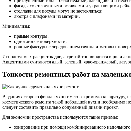
приглушенные тона – белоснежный, лавандовый и небес
фасады со стеклянными вставками и украшающими рейк
стеллажи для посуды могут не застекляться;
люстра с плафонами из материи.
Минимализм:
прямые контуры;
однотонные поверхности;
ровные фактуры с чередованием глянца и матовых повер
Используемых расцветок две, а третий тон вводится в роли а
Акцентными считаются алый, зеленый, ярко-оранжевый, лазур
Тонкости ремонтных работ на маленьк
В зданиях старого фонда кухни имеют скромную квадратуру, все
косметического ремонта такой небольшой кухни необходимо не
следует составить правильно обдуманный дизайн-проект.
Для экономии пространства используются такие приемы:
зонирование при помощи комбинированного напольного