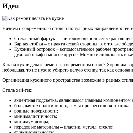
Идеи
Начнем с современного стиля и популярных направленностей 
Стеклянный фартук — не только выполняет украшающую фу
Барная стойка – с практической стороны, это тот же обе
Кухонный островок – вспомогательное рабочее пространс
духовой шкаф и многое другое. Можно использовать в ка
Как на кухне делать ремонт в современном стиле? Хорошим ва
небольшая, то не нужно убирать целую стенку, так как основа
Организация кухонного пространства возможна в разных стилях
Стиль хай-тек:
акцентная подсветка, являющаяся главным компонентом 
большая технологичность, самая прогрессивная техника;
ровные поверхности;
минималистичность;
минимум декора;
передовые материалы – пластик, металл, стекло;
функциональность;