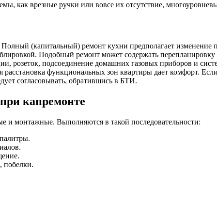
емы, как врезные ручки или вовсе их отсутствие, многоуровне
 Полный (капитальный) ремонт кухни предполагает изменение п
блировкой. Подобный ремонт может содержать перепланировку с
и, розеток, подсоединение домашних газовых приборов и систе
ая расстановка функциональных зон квартиры дает комфорт. Ес
дует согласовывать, обратившись в БТИ.
 при капремонте
ые и монтажные. Выполняются в такой последовательности:
 палитры.
иалов.
щение.
, побелки.