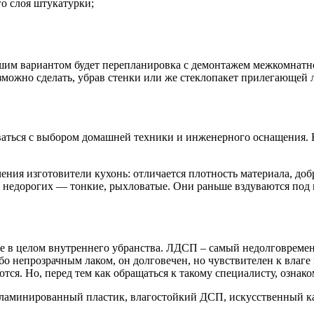
о слоя штукатурки;
ошим вариантом будет перепланировка с демонтажем межкомнатн
зможно сделать, убрав стенки или же стеклопакет прилегающей 
ваться с выбором домашней техники и инженерного оснащения. 
ия изготовители кухонь: отличается плотность материала, добр
 недорогих — тонкие, рыхловатые. Они раньше вздуваются под 
тие в целом внутреннего убранства. ЛДСП – самый недолговреме
 непрозрачным лаком, он долговечен, но чувствителен к влаге 
ются. Но, перед тем как обращаться к такому специалисту, озна
ламинированный пластик, влагостойкий ДСП, искусственный кам