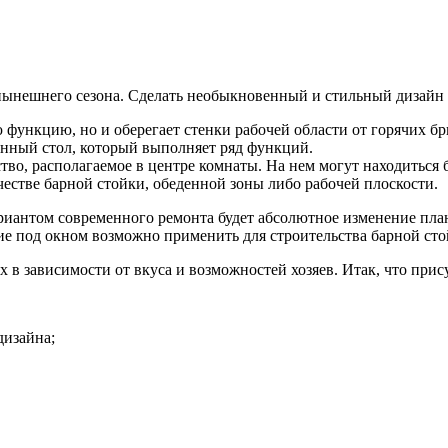
нынешнего сезона. Сделать необыкновенный и стильный дизайн
нкцию, но и оберегает стенки рабочей области от горячих бры
денный стол, который выполняет ряд функций.
тво, располагаемое в центре комнаты. На нем могут находиться 
честве барной стойки, обеденной зоны либо рабочей плоскости.
риантом современного ремонта будет абсолютное изменение план
ние под окном возможно применить для строительства барной сто
 в зависимости от вкуса и возможностей хозяев. Итак, что при
дизайна;