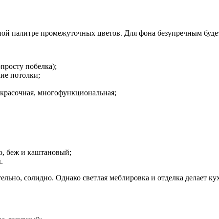
ной палитре промежуточных цветов. Для фона безупречным будет
просту побелка);
кие потолки;
 красочная, многофункциональная;
о, беж и каштановый;
.
ельно, солидно. Однако светлая меблировка и отделка делает ку