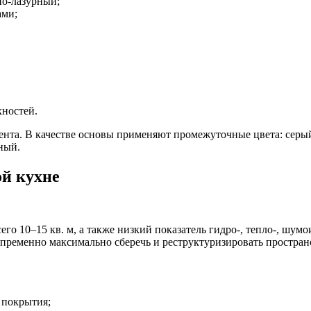
но-лазурный;
ами;
хностей.
кцента. В качестве основы применяют промежуточные цвета: сер
ный.
ой кухне
го 10–15 кв. м, а также низкий показатель гидро-, тепло-, шум
пременно максимально сберечь и реструктуризировать пространс
 покрытия;