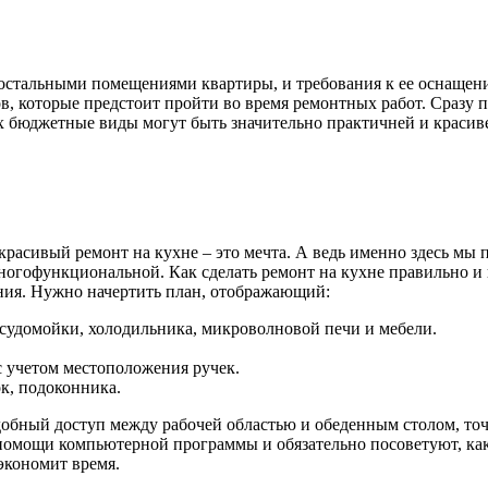
 остальными помещениями квартиры, и требования к ее оснащен
пов, которые предстоит пройти во время ремонтных работ. Сразу
х бюджетные виды могут быть значительно практичней и красиве
 красивый ремонт на кухне – это мечта. А ведь именно здесь мы
многофункциональной. Как сделать ремонт на кухне правильно и 
ния. Нужно начертить план, отображающий:
осудомойки, холодильника, микроволновой печи и мебели.
с учетом местоположения ручек.
к, подоконника.
обный доступ между рабочей областью и обеденным столом, точ
омощи компьютерной программы и обязательно посоветуют, как 
экономит время.