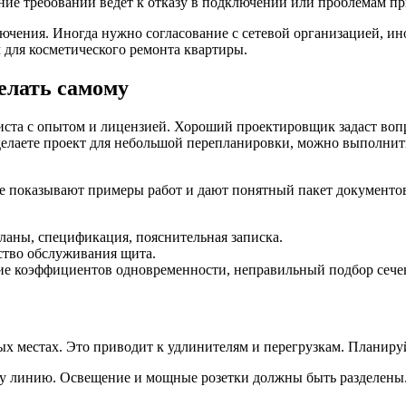
ие требований ведёт к отказу в подключении или проблемам пр
лючения. Иногда нужно согласование с сетевой организацией, и
м для косметического ремонта квартиры.
елать самому
листа с опытом и лицензией. Хороший проектировщик задаст во
делаете проект для небольшой перепланировки, можно выполнить
е показывают примеры работ и дают понятный пакет документов.
ланы, спецификация, пояснительная записка.
бство обслуживания щита.
ие коэффициентов одновременности, неправильный подбор сече
х местах. Это приводит к удлинителям и перегрузкам. Планируйт
у линию. Освещение и мощные розетки должны быть разделены.