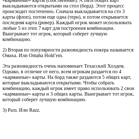
«карманные» карты (собственные). А пять общих карт
выкладываются открытыми на стол (борд). Этот процесс
происходит постепенно. Сначала выкладывается на сто 3
карты (флоп), потом еще одна (терн), и потом открывается
последняя карта (ривер). Каждый игрок может использовать
любые 5 из этих 7 карт для построения комбинации.
Выигрывает тот игрок, который соберет лучшую
комбинацию.
2) Вторая по популярности разновидность покера называется
Омаха. Или Omaha Нold’em.
Эта разновидность очень напоминает Техасский Холдем.
Однако, в отличие от него, всем игрокам раздается по 4
«карманные» карты. На борд также раздаются 5 общих карт,
которые выкладываются открытыми. Чтобы собрать
комбинацию, каждый игрок имеет право использовать 2 свои
«карманные» карты и 3 общих карты. Выигрывает тот игрок,
который соберет лучшую комбинацию.
3) Разз. Или Razz.