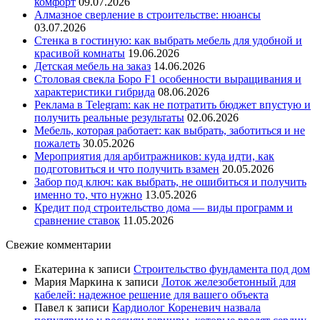
комфорт
09.07.2026
Алмазное сверление в строительстве: нюансы
03.07.2026
Стенка в гостиную: как выбрать мебель для удобной и
красивой комнаты
19.06.2026
Детская мебель на заказ
14.06.2026
Столовая свекла Боро F1 особенности выращивания и
характеристики гибрида
08.06.2026
Реклама в Telegram: как не потратить бюджет впустую и
получить реальные результаты
02.06.2026
Мебель, которая работает: как выбрать, заботиться и не
пожалеть
30.05.2026
Мероприятия для арбитражников: куда идти, как
подготовиться и что получить взамен
20.05.2026
Забор под ключ: как выбрать, не ошибиться и получить
именно то, что нужно
13.05.2026
Кредит под строительство дома — виды программ и
сравнение ставок
11.05.2026
Свежие комментарии
Екатерина
к записи
Строительство фундамента под дом
Мария Маркина
к записи
Лоток железобетонный для
кабелей: надежное решение для вашего объекта
Павел
к записи
Кардиолог Кореневич назвала