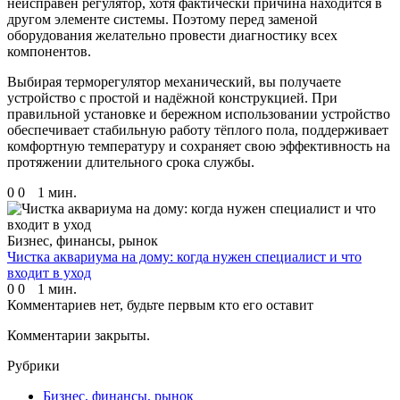
неисправен регулятор, хотя фактически причина находится в
другом элементе системы. Поэтому перед заменой
оборудования желательно провести диагностику всех
компонентов.
Выбирая терморегулятор механический, вы получаете
устройство с простой и надёжной конструкцией. При
правильной установке и бережном использовании устройство
обеспечивает стабильную работу тёплого пола, поддерживает
комфортную температуру и сохраняет свою эффективность на
протяжении длительного срока службы.
0
0
1 мин.
Бизнес, финансы, рынок
Чистка аквариума на дому: когда нужен специалист и что
входит в уход
0
0
1 мин.
Комментариев нет, будьте первым кто его оставит
Комментарии закрыты.
Рубрики
Бизнес, финансы, рынок