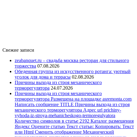
Свежие записи
zeabanquet.ru – свадьба москва ресторан для стильного
торжества
07.08.2026
Обеденная группа из искусственного ротанга: уютный
уголок для дома и террасы
02.08.2026
Причины выхода из строя механического
терморегулятора
24.07.2026
Причины выхода из строя механического
терморегулятора Размещена на площадке asremonta.com
Написать сообщение TITLE Причины выхода из строя
механического терморегулятора Адрес url prichiny-
vyhoda-iz-stroya-mehanicheskogo-termoregulyatora
Количество символов в статье 2192 Каталог размещения
Яндекс Оцените статью Текст статьи: Копировать: Текст
или Html Cменить отображение Механический