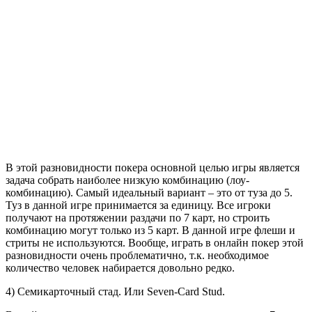
В этой разновидности покера основной целью игры является
задача собрать наиболее низкую комбинацию (лоу-
комбинацию). Самый идеальный вариант – это от туза до 5.
Туз в данной игре принимается за единицу. Все игроки
получают на протяжении раздачи по 7 карт, но строить
комбинацию могут только из 5 карт. В данной игре флеши и
стриты не используются. Вообще, играть в онлайн покер этой
разновидности очень проблематично, т.к. необходимое
количество человек набирается довольно редко.
4) Семикарточный стад. Или Seven-Сard Stud.