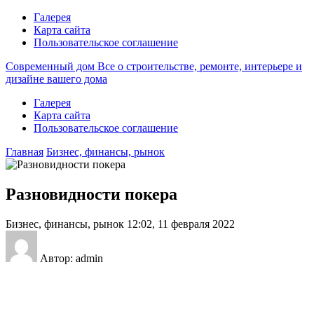
Галерея
Карта сайта
Пользовательское соглашение
Современный дом
Все о строительстве, ремонте, интерьере и
дизайне вашего дома
Галерея
Карта сайта
Пользовательское соглашение
Главная
Бизнес, финансы, рынок
Разновидности покера
Бизнес, финансы, рынок
12:02, 11 февраля 2022
Автор: admin