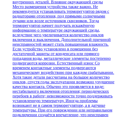
внутренних деталей. Влияние окружающей среды
Место размещения устройства также важно. Не
рекомендуется устанавливать терморегулятор рядом с
радиаторами отопления, под прямыми солнечными
лучами или возле источников сквозняков. Тогда
терморегулятор начнет получать искажённую
информацию о температуре окружающей среды,
вследствие чего увеличивается количество циклов
включения и выключения. Дополнительной причиной
неисправностей может стать повышенная влажность.
Если устройство установлено в помещении без
достаточной защиты от конденсата или прямого
попадания воды, металлические элементы постепенно
подвергаются коррозии. Естественный износ Со
временем контактные элементы подвергаются
механическому воздействию при каждом срабатывании.
Хотя такие детали рассчитаны на большое количество
циклов, спустя годы эксплуатации возможно ухудшение
качества контакта. Обычно это проявляется в виде:
нестабильного включения отопления; периодических
перебоев в работе; невозможности точно поддерживать
установленную температуру. Иногда проблемы
возникают не в самом терморегуляторе, а в датчике
температуры. При его повреждении или неправильном
подключении создаётся впечатление, что неисправен