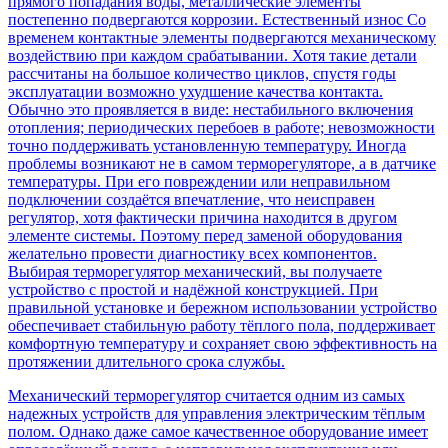
прямого попадания воды, металлические элементы
постепенно подвергаются коррозии. Естественный износ Со
временем контактные элементы подвергаются механическому
воздействию при каждом срабатывании. Хотя такие детали
рассчитаны на большое количество циклов, спустя годы
эксплуатации возможно ухудшение качества контакта.
Обычно это проявляется в виде: нестабильного включения
отопления; периодических перебоев в работе; невозможности
точно поддерживать установленную температуру. Иногда
проблемы возникают не в самом терморегуляторе, а в датчике
температуры. При его повреждении или неправильном
подключении создаётся впечатление, что неисправен
регулятор, хотя фактически причина находится в другом
элементе системы. Поэтому перед заменой оборудования
желательно провести диагностику всех компонентов.
Выбирая терморегулятор механический, вы получаете
устройство с простой и надёжной конструкцией. При
правильной установке и бережном использовании устройство
обеспечивает стабильную работу тёплого пола, поддерживает
комфортную температуру и сохраняет свою эффективность на
протяжении длительного срока службы.
Механический терморегулятор считается одним из самых
надежных устройств для управления электрическим тёплым
полом. Однако даже самое качественное оборудование имеет